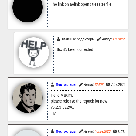
The link on aelink opens treesize file
Главные редакторы
Автор:
LR.Support
thx it's been corrected
Постояльцы
Автор:
SM03
7.07.2026 20:2
Hello Maxim,
please release the repack for new
v5.2.3.32296.
TIA.
Постояльцы
Автор:
home2023
3.07.2026 