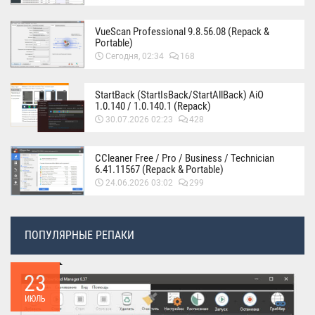
VueScan Professional 9.8.56.08 (Repack &
Portable)
Сегодня, 02:34
168
StartBack (StartIsBack/StartAllBack) AiO
1.0.140 / 1.0.140.1 (Repack)
30.07.2026 02:23
428
CCleaner Free / Pro / Business / Technician
6.41.11567 (Repack & Portable)
24.06.2026 03:02
299
ПОПУЛЯРНЫЕ РЕПАКИ
23
ИЮЛЬ