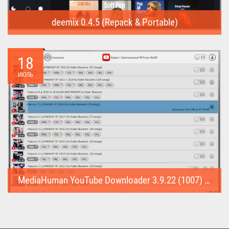
deemix 0.4.5 (Repack & Portable)
deemix (Repack & Portable) - программа позволяет скачивать
треки...
18
ИЮЛЬ
MediaHuman YouTube Downloader 3.9.22 (1007) (Repack & Portable)
MediaHuman YouTube Downloader (Repack & Portable) - удобное...