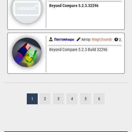
Beyond Compare 5.2.3.32296
Постояльцы
Автор:
MagicSounds
2.07.202
Beyond Compare 5.2.3 Build 32296
1
2
3
4
5
6