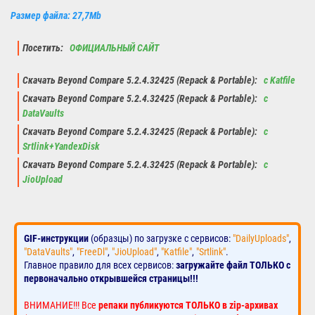
Размер файла: 27,7Mb
Посетить:
ОФИЦИАЛЬНЫЙ САЙТ
Скачать Beyond Compare 5.2.4.32425 (Repack & Portable):
с Katfile
Скачать Beyond Compare 5.2.4.32425 (Repack & Portable):
с
DataVaults
Скачать Beyond Compare 5.2.4.32425 (Repack & Portable):
с
Srtlink+YandexDisk
Скачать Beyond Compare 5.2.4.32425 (Repack & Portable):
с
JioUpload
GIF-инструкции
(образцы) по загрузке с сервисов:
"DailyUploads"
,
"DataVaults"
,
"FreeDl"
,
"JioUpload"
,
"Katfile"
,
"Srtlink"
.
Главное правило для всех сервисов:
загружайте файл ТОЛЬКО с
первоначально открывшейся страницы!!!
ВНИМАНИЕ!!! Все
репаки публикуются ТОЛЬКО в zip-архивах