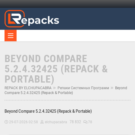
BEYOND COMPARE
5.2.4.32425 (REPACK &
PORTABLE)
REPACK BY ELCHUPACABRA
Репаки Системных Программ
Beyond
Compare 5.2.4.32425 (Repack & Portable)
Beyond Compare 5.2.4.32425 (Repack & Portable)
78 832
29-07-2026 02:58
elchupacabra
78