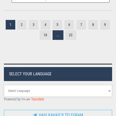
1
2
3
4
5
6
7
8
9
10
...
22
SELECT YOUR LANGUAGE
Powered by
Translate
НАШ КАНАЛ В TELEGRAM