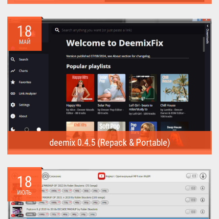
Internet Download Manager (Repack) - это программа
предназначена для...
18
МАЙ
deemix 0.4.5 (Repack & Portable)
deemix (Repack & Portable) - программа позволяет скачивать
треки...
18
ИЮЛЬ