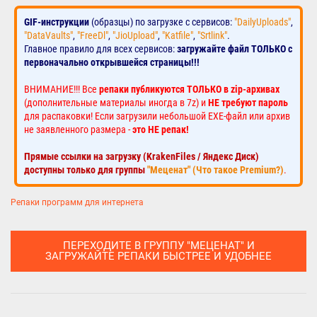
GIF-инструкции
(образцы) по загрузке с сервисов:
"DailyUploads"
,
"DataVaults"
,
"FreeDl"
,
"JioUpload"
,
"Katfile"
,
"Srtlink"
.
Главное правило для всех сервисов:
загружайте файл ТОЛЬКО с
первоначально открывшейся страницы!!!
ВНИМАНИЕ!!! Все
репаки публикуются ТОЛЬКО в zip-архивах
(дополнительные материалы иногда в 7z) и
НЕ требуют пароль
для распаковки! Если загрузили небольшой EXE-файл или архив
не заявленного размера -
это НЕ репак!
Прямые ссылки на загрузку (KrakenFiles / Яндекс Диск)
доступны только для группы
"Меценат" (Что такое Premium?)
.
Репаки программ для интернета
ПЕРЕХОДИТЕ В ГРУППУ "МЕЦЕНАТ" И
ЗАГРУЖАЙТЕ РЕПАКИ БЫСТРЕЕ И УДОБНЕЕ