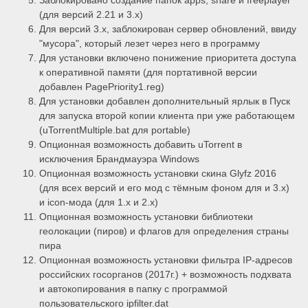
Заблокировано создание папок apps, share и freeplayer
(для версий 2.21 и 3.x)
Для версий 3.x, заблокирован сервер обновлений, ввиду
"мусора", который лезет через него в программу
Для установки включено понижение приоритета доступа
к оперативной памяти (для портативной версии
добавлен PagePriority1.reg)
Для установки добавлен дополнительный ярлык в Пуск
для запуска второй копии клиента при уже работающем
(uTorrentMultiple.bat для portable)
Опционная возможность добавить uTorrent в
исключения Брандмауэра Windows
Опционная возможность установки скина Glyfz 2016
(для всех версий и его мод с тёмным фоном для и 3.x)
и icon-мода (для 1.x и 2.x)
Опционная возможность установки библиотеки
геолокации (пиров) и флагов для определения страны
пира
Опционная возможность установки фильтра IP-адресов
российских госорганов (2017г.) + возможность подхвата
и автокопирования в папку с программой
пользовательского ipfilter.dat