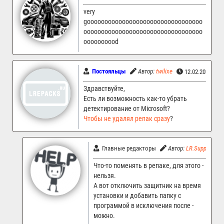
very
gooooooooooooooooooooooooooooooooo
oooooooooooooooooooooooooooooooooo
oooooooood
Постояльцы
Автор:
twilixe
12.02.2026 09:
Здравствуйте,
Есть ли возможность как-то убрать
детектирование от Microsoft?
Чтобы не удалял репак сразу
?
Главные редакторы
Автор:
LR.Support
Что-то поменять в репаке, для этого -
нельзя.
А вот отключить защитник на время
установки и добавить папку с
программой в исключения после -
можно.