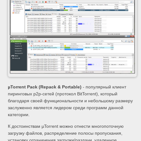
µTorrent Pack (Repack & Portable)
- популярный клиент
пиринговых p2p-сетей (протокол BitTorrent), который
благодаря своей функциональности и небольшому размеру
заслуженно является лидером среди программ данной
категории.
К достоинствам µTorrent можно отнести многопоточную
загрузку файлов, распределение полосы пропускания,
установку ограничения загрузки/раздачи, удаленное