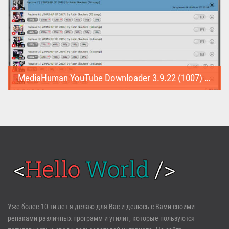
MediaHuman YouTube Downloader 3.9.22 (1007) (Repack & Portable)
MediaHuman YouTube Downloader (Repack & Portable) - удобное...
Войти
Уже более 10-ти лет я делаю для Вас и делюсь с Вами своими
репаками различных программ и утилит, которые пользуются
Забыли пароль?
Регистрация