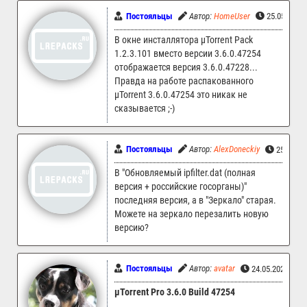
Постояльцы
Автор:
HomeUser
25.05.2026
В окне инсталлятора µTorrent Pack
1.2.3.101 вместо версии 3.6.0.47254
отображается версия 3.6.0.47228...
Правда на работе распакованного
µTorrent 3.6.0.47254 это никак не
сказывается ;-)
Постояльцы
Автор:
AlexDoneckiy
25.05.20
В "Обновляемый ipfilter.dat (полная
версия + российские госорганы)"
последняя версия, а в "Зеркало" старая.
Можете на зеркало перезалить новую
версию?
Постояльцы
Автор:
avatar
24.05.2026 12:
µTorrent Pro 3.6.0 Build 47254