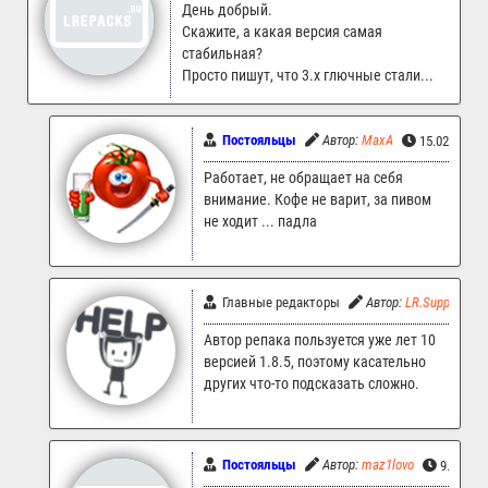
День добрый.
Скажите, а какая версия самая
стабильная?
Просто пишут, что 3.х глючные стали...
Постояльцы
Автор:
MaxA
15.02.2026 
Работает, не обращает на себя
внимание. Кофе не варит, за пивом
не ходит ... падла
Главные редакторы
Автор:
LR.Support
Автор репака пользуется уже лет 10
версией 1.8.5, поэтому касательно
других что-то подсказать сложно.
Постояльцы
Автор:
maz1lovo
9.03.202