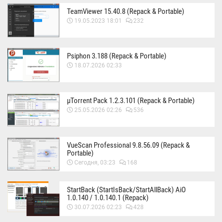
TeamViewer 15.40.8 (Repack & Portable)
19.05.2023 18:01
232
Psiphon 3.188 (Repack & Portable)
18.07.2026 02:33
µTorrent Pack 1.2.3.101 (Repack & Portable)
25.05.2026 02:26
536
VueScan Professional 9.8.56.09 (Repack &
Portable)
Сегодня, 03:23
168
StartBack (StartIsBack/StartAllBack) AiO
1.0.140 / 1.0.140.1 (Repack)
30.07.2026 02:23
428