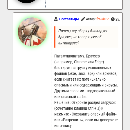
Постояльцы
Автор:
fraudeur
25.05.202
Почему эту сборку блокирует 
браузер, не говоря уже об 
антивирусе?
Патамушопатаму. Браузер
(например, Chrome или Edge)
блокирует загрузку исполняемых
файлов (.exe, .msi, .apk) или архивов,
если считает их потенциально
опасными или содержащими вирусы.
Другими словами - подозрительный
или опасный файл.
Решение: Откройте раздел загрузок
(сочетание клавиш Ctrl + J) и
нажмите «Сохранить опасный файл»
или «Разрешить», если вы доверяете
источнику.