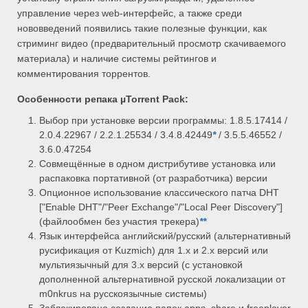
управление через web-интерфейс, а также среди
нововведений появились такие полезные функции, как
стриминг видео (предварительный просмотр скачиваемого
материала) и наличие системы рейтингов и
комментирования торрентов.
Особенности репака
µTorrent Pack:
Выбор при установке версии программы: 1.8.5.17414 /
2.0.4.22967 / 2.2.1.25534 / 3.4.8.42449
*
/ 3.5.5.46552 /
3.6.0.47254
Совмещённые в одном дистрибутиве установка или
распаковка портативной (от разработчика) версии
Опционное использование классического патча DHT
["Enable DHT"/"Peer Exchange"/"Local Peer Discovery"]
(файлообмен без участия трекера)
*
*
Язык интерфейса английский/русский (альтернативный
русификация от Kuzmich) для 1.x и 2.x версий или
мультиязычный для 3.x версий (с установкой
дополненной альтернативной русской локализации от
m0nkrus на русскоязычные системы)