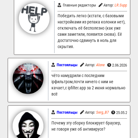
Главные редакторы
Автор:
LR.Support
Победить легко (кстати, с базовыми
настройками из репака колонки нет),
отключать её бесполезно (как уже
сами заметили, появится снова). Её
достаточно сдвинуть в ноль для
скрытия.
Постояльцы
Автор:
Alone
2.06.2026 20:06
чёто намудрили с последним
ipфильтром,почти ничего с ним не
качает,с ipfilter.app за 2 июня нормально
всё
Постояльцы
Автор:
Serg_B7
25.05.2026 1
Почему эту сборку блокирует браузер,
не говоря уже об антивирусе?