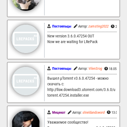
Постояльцы
Автор:
zamsting2022
23.05.2
New version 3.6.0.47254 OUT
Now we are waiting for LRePack
Постояльцы
Автор:
VilenSrog
18.05.2026 
Вышел µTorrent v3.6.0.47254 - можно
скачать с:
http://llsw.download3.utorrent.com/3.6.0/u
torrent.47254.installer.exe
Меценат
Автор:
shieldandsword
13.03.202
Уважаемое сообщество!