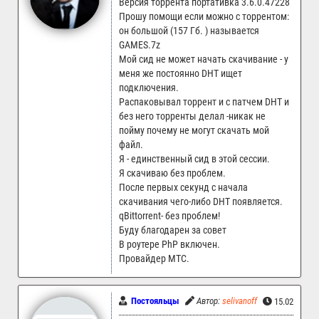
Версия торрента портативка 3.6.0.47228
Прошу помощи если можно с торрентом:
он большой (157 Гб. ) называется
GAMES.7z
Мой сид не может начать скачивание - у
меня же постоянно DHT ищет
подключения.
Распаковывал торрент и с патчем DHT и
без него торренты делал -никак не
пойму почему не могут скачать мой
файл.
Я - единственный сид в этой сессии.
Я скачиваю без проблем.
После первых секунд с начала
скачивания чего-либо DHT появляется.
qBittorrent- без проблем!
Буду благодарен за совет
В роутере PhP включен.
Провайдер МТС.
Постояльцы
Автор:
selivanoff
15.02.2026 