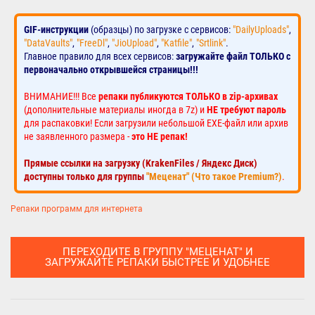
GIF-инструкции
(образцы) по загрузке с сервисов:
"DailyUploads"
,
"DataVaults"
,
"FreeDl"
,
"JioUpload"
,
"Katfile"
,
"Srtlink"
.
Главное правило для всех сервисов:
загружайте файл ТОЛЬКО с
первоначально открывшейся страницы!!!
ВНИМАНИЕ!!! Все
репаки публикуются ТОЛЬКО в zip-архивах
(дополнительные материалы иногда в 7z) и
НЕ требуют пароль
для распаковки! Если загрузили небольшой EXE-файл или архив
не заявленного размера -
это НЕ репак!
Прямые ссылки на загрузку (KrakenFiles / Яндекс Диск)
доступны только для группы
"Меценат" (Что такое Premium?)
.
Репаки программ для интернета
ПЕРЕХОДИТЕ В ГРУППУ "МЕЦЕНАТ" И
ЗАГРУЖАЙТЕ РЕПАКИ БЫСТРЕЕ И УДОБНЕЕ