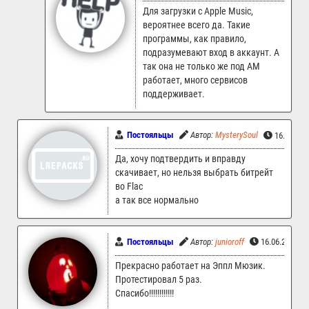
Для загрузки с Apple Music,
вероятнее всего да. Такие
программы, как правило,
подразумевают вход в аккаунт. А
так она не только же под AM
работает, много сервисов
поддерживает.
Постояльцы
Автор:
MysterySoul
16.06.202
Да, хочу подтвердить и вправду
скачивает, но нельзя выбрать битрейт
во Flac
а так все нормально
Постояльцы
Автор:
junioroff
16.06.2026 0
Прекрасно работает на Эппл Мюзик.
Протестировал 5 раз.
Спасибо!!!!!!!!!!!!