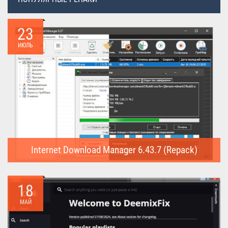
23
ИЮЛЬ
Internet Download Manager 6.43.7 (Repack)
Internet Download Manager (Repack) - это программа
предназначена для...
18
МАЙ