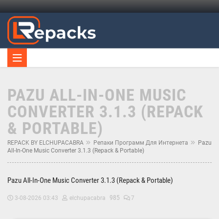
PAZU ALL-IN-ONE MUSIC
CONVERTER 3.1.3 (REPACK
& PORTABLE)
REPACK BY ELCHUPACABRA
Репаки Программ Для Интернета
Pazu
All-In-One Music Converter 3.1.3 (Repack & Portable)
Pazu All-In-One Music Converter 3.1.3 (Repack & Portable)
985
3-08-2026 03:43
elchupacabra
7