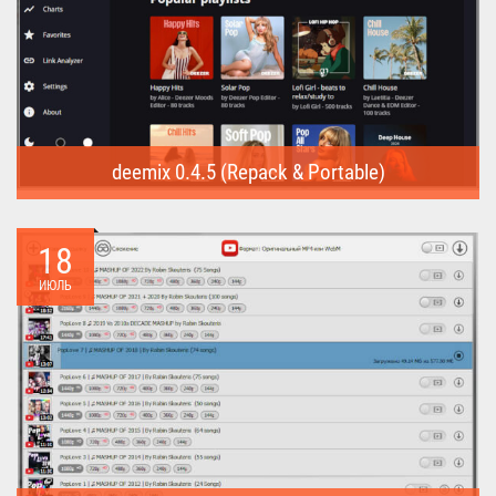
deemix 0.4.5 (Repack & Portable)
deemix (Repack & Portable) - программа позволяет скачивать
треки...
18
ИЮЛЬ