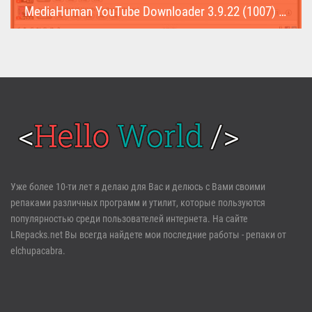
MediaHuman YouTube Downloader 3.9.22 (1007) (Repack & Portable)
MediaHuman YouTube Downloader (Repack & Portable) - удобное...
Войти
Уже более 10-ти лет я делаю для Вас и делюсь с Вами своими
репаками различных программ и утилит, которые пользуются
Забыли пароль?
Регистрация
популярностью среди пользователей интернета. На сайте
LRepacks.net Вы всегда найдете мои последние работы - репаки от
elchupacabra.