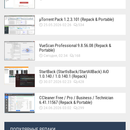
µTorrent Pack 1.2.3.101 (Repack & Portable)
25.05.2026 02:26
534
VueScan Professional 9.8.56.08 (Repack &
Portable)
Сегодня, 02:34
168
StartBack (StartIsBack/StartAllBack) AiO
1.0.140 / 1.0.140.1 (Repack)
30.07.2026 02:23
428
CCleaner Free / Pro / Business / Technician
6.41.11567 (Repack & Portable)
24.06.2026 03:02
299
ПОПУЛЯРНЫЕ РЕПАКИ