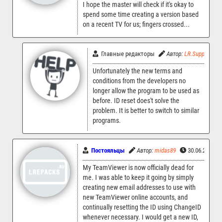
I hope the master will check if it's okay to
spend some time creating a version based
on a recent TV for us; fingers crossed...
Главные редакторы
Автор:
LR.Support
Unfortunately the new terms and
conditions from the developers no
longer allow the program to be used as
before. ID reset does't solve the
problem. It is better to switch to similar
programs.
Постояльцы
Автор:
midas89
30.06.2025 0
My TeamViewer is now officially dead for
me. I was able to keep it going by simply
creating new email addresses to use with
new TeamViewer online accounts, and
continually resetting the ID using ChangeID
whenever necessary. I would get a new ID,