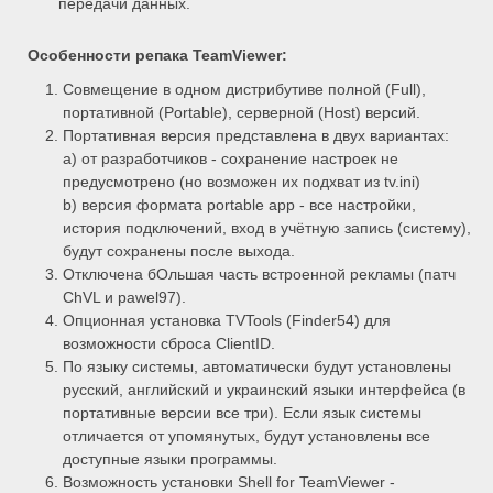
передачи данных.
Особенности репака
TeamViewer:
Совмещение в одном дистрибутиве полной (Full),
портативной (Portable), серверной (Host) версий.
Портативная версия представлена в двух вариантах:
a) от разработчиков - сохранение настроек не
предусмотрено (но возможен их подхват из tv.ini)
b) версия формата portable app - все настройки,
история подключений, вход в учётную запись (систему),
будут сохранены после выхода.
Отключена бОльшая часть встроенной рекламы (патч
ChVL и pawel97).
Опционная установка TVTools (Finder54) для
возможности сброса ClientID.
По языку системы, автоматически будут установлены
русский, английский и украинский языки интерфейса (в
портативные версии все три). Если язык системы
отличается от упомянутых, будут установлены все
доступные языки программы.
Возможность установки Shell for TeamViewer -