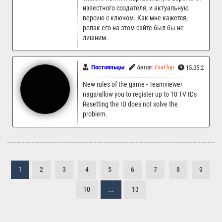
известного создателя, и актуальную
версию с ключом. Как мне кажется,
репак его на этом сайте был бы не
лишним.
Постояльцы
Автор:
ExaFlop
15.05.2025 14
New rules of the game - Teamviewer
nags/allow you to register up to 10 TV IDs
Resetting the ID does not solve the
problem.
1
2
3
4
5
6
7
8
9
10
...
13