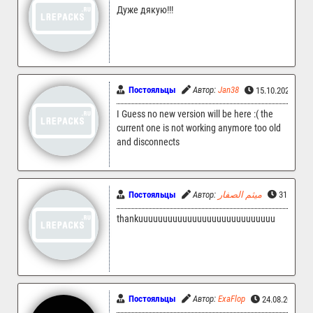
Дуже дякую!!!
Постояльцы
Автор:
Jan38
15.10.2025 13:
I Guess no new version will be here :( the
current one is not working anymore too old
and disconnects
Постояльцы
Автор:
ميثم الصفار
31.08.20
thankuuuuuuuuuuuuuuuuuuuuuuuuuuuu
Постояльцы
Автор:
ExaFlop
24.08.2025 11