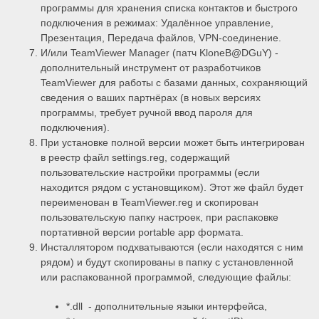
программы для хранения списка контактов и быстрого
подключения в режимах: Удалённое управление,
Презентация, Передача файлов, VPN-соединение.
И/или TeamViewer Manager (патч KloneB@DGuY) -
дополнительный инструмент от разработчиков
TeamViewer для работы с базами данных, сохраняющий
сведения о ваших партнёрах (в новых версиях
программы, требует ручной ввод пароля для
подключения).
При установке полной версии может быть интегрирован
в реестр файл settings.reg, содержащий
пользовательские настройки программы (если
находится рядом с установщиком). Этот же файл будет
переименован в TeamViewer.reg и скопирован
пользовательскую папку настроек, при распаковке
портативной версии portable app формата.
Инсталлятором подхватываются (если находятся с ним
рядом) и будут скопированы в папку с установленной
или распакованной программой, следующие файлы:
*.dll - дополнительные языки интерфейса,