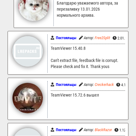
Благодарю уважаемого автора, за
перезаливку 13.01.2026
нормального архива.
Постояльцы
Автор:
Free2Split
2.01.2026 0
TeamViewer 15.40.8
Can't extract file, feedback file is corrupt.
Please check and fix it. Thank yous
Постояльцы
Автор:
Creckerhack
4.12.202
TeamViewer 15.72.6 вышел
Постояльцы
Автор:
BlackRazor
1.12.2025 