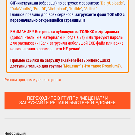
GIF-инструкции
(образцы) по загрузке с сервисов:
"DailyUploads"
,
"DataVaults"
,
"FreeDl"
,
"JioUpload"
,
"Katfile"
,
"Srtlink"
.
Главное правило для всех сервисов:
загружайте файл ТОЛЬКО с
первоначально открывшейся страницы!!!
ВНИМАНИЕ!!! Все
репаки публикуются ТОЛЬКО в zip-архивах
(дополнительные материалы иногда в 7z) и
НЕ требуют пароль
для распаковки! Если загрузили небольшой EXE-файл или архив
не заявленного размера -
это НЕ репак!
Прямые ссылки на загрузку (KrakenFiles / Яндекс Диск)
доступны только для группы
"Меценат" (Что такое Premium?)
.
Репаки программ для интернета
ПЕРЕХОДИТЕ В ГРУППУ "МЕЦЕНАТ" И
ЗАГРУЖАЙТЕ РЕПАКИ БЫСТРЕЕ И УДОБНЕЕ
Информация