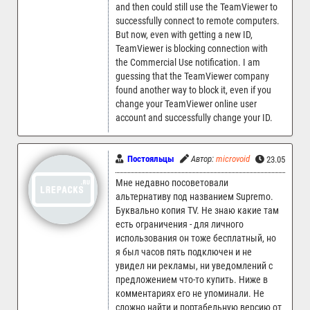
and then could still use the TeamViewer to
successfully connect to remote computers.
But now, even with getting a new ID,
TeamViewer is blocking connection with
the Commercial Use notification. I am
guessing that the TeamViewer company
found another way to block it, even if you
change your TeamViewer online user
account and successfully change your ID.
Постояльцы
Автор:
microvoid
23.05.2025 
Мне недавно посоветовали
альтернативу под названием Supremo.
Буквально копия TV. Не знаю какие там
есть ограничения - для личного
использования он тоже бесплатный, но
я был часов пять подключен и не
увидел ни рекламы, ни уведомлений с
предложением что-то купить. Ниже в
комментариях его не упоминали. Не
сложно найти и портабельную версию от