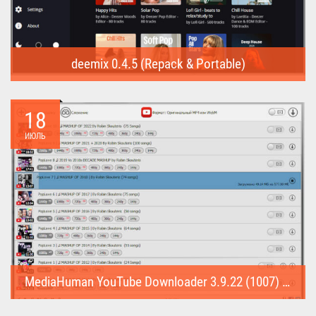
deemix 0.4.5 (Repack & Portable)
deemix (Repack & Portable) - программа позволяет скачивать
треки...
18
ИЮЛЬ
MediaHuman YouTube Downloader 3.9.22 (1007) (Repack & Portable)
MediaHuman YouTube Downloader (Repack & Portable) - удобное...