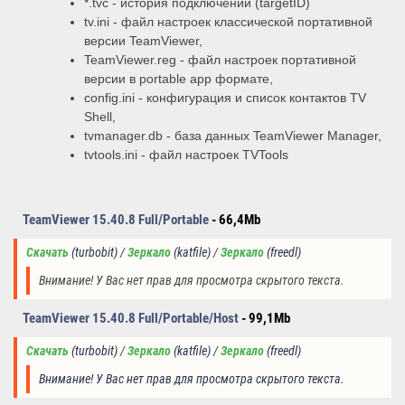
*.tvc - история подключений (targetID)
tv.ini - файл настроек классической портативной
версии TeamViewer,
TeamViewer.reg - файл настроек портативной
версии в portable app формате,
config.ini - конфигурация и список контактов TV
Shell,
tvmanager.db - база данных TeamViewer Manager,
tvtools.ini - файл настроек TVTools
TeamViewer 15.40.8
Full/Portable
- 66,4Mb
Скачать
(turbobit)
 /
Зеркало
(katfile) 
/
Зеркало
(freedl
)
Внимание! У Вас нет прав для просмотра скрытого текста.
TeamViewer 15.40.8
Full/Portable/H
ost
- 99,1Mb
Скачать
(turbobit)
/
Зеркало
(katfile) 
/
Зеркало
(
freedl
)
Внимание! У Вас нет прав для просмотра скрытого текста.