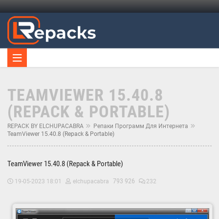
TEAMVIEWER 15.40.8
(REPACK & PORTABLE)
REPACK BY ELCHUPACABRA
Репаки Программ Для Интернета
TeamViewer 15.40.8 (Repack & Portable)
TeamViewer 15.40.8 (Repack & Portable)
793 926
19-05-2023 18:01
elchupacabra
232