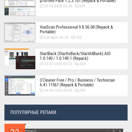
µTorrent Pack 1.2.3.101 (Repack & Portable)
25.05.2026 02:26
534
VueScan Professional 9.8.56.08 (Repack &
Portable)
Сегодня, 02:34
168
StartBack (StartIsBack/StartAllBack) AiO
1.0.140 / 1.0.140.1 (Repack)
30.07.2026 02:23
428
CCleaner Free / Pro / Business / Technician
6.41.11567 (Repack & Portable)
24.06.2026 03:02
299
ПОПУЛЯРНЫЕ РЕПАКИ