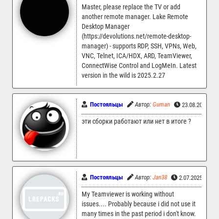
Master, please replace the TV or add
another remote manager. Lake Remote
Desktop Manager
(https://devolutions.net/remote-desktop-
manager) - supports RDP, SSH, VPNs, Web,
VNC, Telnet, ICA/HDX, ARD, TeamViewer,
ConnectWise Control and LogMeIn. Latest
version in the wild is 2025.2.27
Постояльцы
Автор:
Guman
23.08.2025 18
эти сборки работают или нет в итоге ?
Постояльцы
Автор:
Jan38
2.07.2025 09:1
My Teamviewer is working without
issues.... Probably because i did not use it
many times in the past period i don't know.