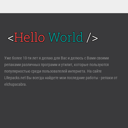
Войти
Уже более 10-ти лет я делаю для Вас и делюсь с Вами своими
репаками различных программ и утилит, которые пользуются
Забыли пароль?
Регистрация
популярностью среди пользователей интернета. На сайте
LRepacks.net Вы всегда найдете мои последние работы - репаки от
elchupacabra.