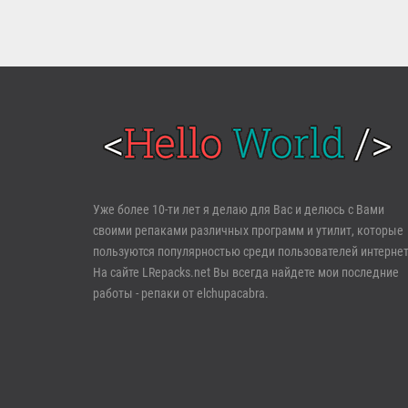
Войти
Уже более 10-ти лет я делаю для Вас и делюсь с Вами
своими репаками различных программ и утилит, которые
Забыли пароль?
Регистрация
пользуются популярностью среди пользователей интернет
На сайте LRepacks.net Вы всегда найдете мои последние
работы - репаки от elchupacabra.