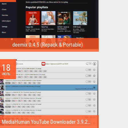
deemix 0.4.5 (Repack & Portable)
deemix (Repack & Portable) - программа позволяет
скачивать треки...
18
ИЮЛЬ
MediaHuman YouTube Downloader 3.9.22 (1007) (Repack & Portable)