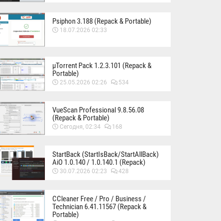
Psiphon 3.188 (Repack & Portable)
18.07.2026 02:33
µTorrent Pack 1.2.3.101 (Repack &
Portable)
25.05.2026 02:26
534
VueScan Professional 9.8.56.08
(Repack & Portable)
Сегодня, 02:34
168
StartBack (StartIsBack/StartAllBack)
AiO 1.0.140 / 1.0.140.1 (Repack)
30.07.2026 02:23
428
CCleaner Free / Pro / Business /
Technician 6.41.11567 (Repack &
Portable)