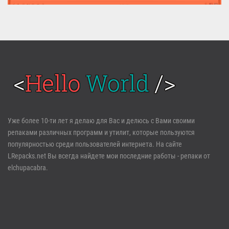
MediaHuman YouTube Downloader (Repack & Portable) - удобное...
Войти
Уже более 10-ти лет я делаю для Вас и делюсь с Вами своими
репаками различных программ и утилит, которые пользуются
Забыли пароль?
Регистрация
популярностью среди пользователей интернета. На сайте
LRepacks.net Вы всегда найдете мои последние работы - репаки от
elchupacabra.