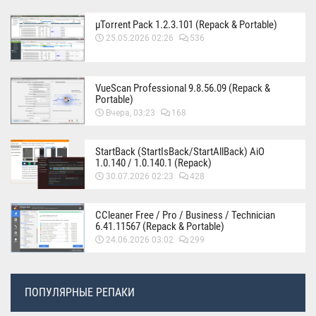
µTorrent Pack 1.2.3.101 (Repack & Portable)
25.05.2026 02:26
536
VueScan Professional 9.8.56.09 (Repack &
Portable)
Вчера, 03:23
168
StartBack (StartIsBack/StartAllBack) AiO
1.0.140 / 1.0.140.1 (Repack)
30.07.2026 02:23
428
CCleaner Free / Pro / Business / Technician
6.41.11567 (Repack & Portable)
24.06.2026 03:02
299
ПОПУЛЯРНЫЕ РЕПАКИ