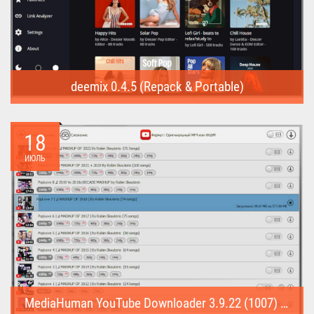
deemix 0.4.5 (Repack & Portable)
deemix (Repack & Portable) - программа позволяет скачивать
треки...
18
ИЮЛЬ
MediaHuman YouTube Downloader 3.9.22 (1007) (Repack & Portable)