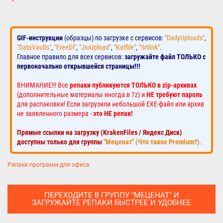
GIF-инструкции
(образцы) по загрузке с сервисов:
"DailyUploads"
,
"DataVaults"
,
"FreeDl"
,
"JioUpload"
,
"Katfile"
,
"Srtlink"
.
Главное правило для всех сервисов:
загружайте файл ТОЛЬКО с
первоначально открывшейся страницы!!!
ВНИМАНИЕ!!! Все
репаки публикуются ТОЛЬКО в zip-архивах
(дополнительные материалы иногда в 7z) и
НЕ требуют пароль
для распаковки! Если загрузили небольшой EXE-файл или архив
не заявленного размера -
это НЕ репак!
Прямые ссылки на загрузку (KrakenFiles / Яндекс Диск)
доступны только для группы
"Меценат" (Что такое Premium?)
.
Репаки программ для офиса
ПЕРЕХОДИТЕ В ГРУППУ "МЕЦЕНАТ" И
ЗАГРУЖАЙТЕ РЕПАКИ БЫСТРЕЕ И УДОБНЕЕ