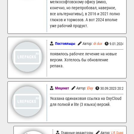
мелкософтовскому офису (имхо,
конечно, но перепробовал, наверное,
все альтернативы), в 2016 и 2021 полно
глюков и тормозов. А вот 2024 вполне
уже рабочий продукт.
Постояльцы
Автор:
dr.dux
9.01.2024 05:2
появилось рабочее лечение на новые
версии. Хотелось бы обновление
репака.
Меценат
Автор:
Elay
30.09.2023 20:28
Указана одинаковая ссылка на OxyCloud
для полной и lite (3 языка) версий.
Главные редакторы
Автор:
LR.Support