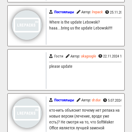
Постояльцы
Автор:
lrepack
25.11.2024 01
Where is the update Lebowski?
haaa...bring us the update Lebowski!!!!
Гости
Автор:
okagoogle
22.11.2024 10:01
please update
Постояльцы
Автор:
dr.dux
5.07.2024 04:5
кто-нить объяснит почему нет репака на
новые версии (лечение, вроде уже
есть)? Не смотря на то, что SoftMaker
Office является лучшей заменой