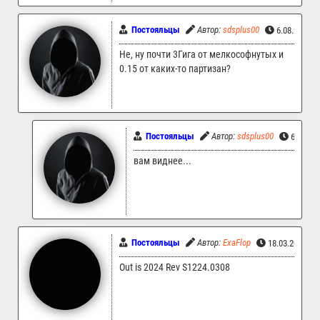
Постояльцы
Автор:
sdsplus00
6.08.2025 1
Не, ну почти 3Гига от мелкософнутых и
0.15 от каких-то партизан?
Постояльцы
Автор:
sdsplus00
6.08.20
вам виднее...
Постояльцы
Автор:
ExaFlop
18.03.2025 10
Out is 2024 Rev S1224.0308