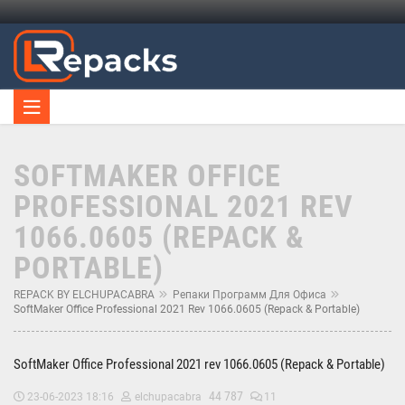
SOFTMAKER OFFICE
PROFESSIONAL 2021 REV
1066.0605 (REPACK &
PORTABLE)
REPACK BY ELCHUPACABRA
Репаки Программ Для Офиса
SoftMaker Office Professional 2021 Rev 1066.0605 (Repack & Portable)
SoftMaker Office Professional 2021 rev 1066.0605 (Repack & Portable)
44 787
23-06-2023 18:16
elchupacabra
11