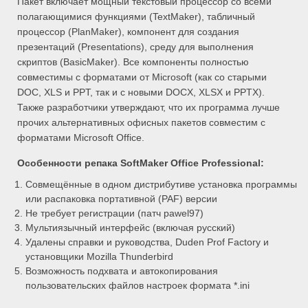
Пакет включает мощный текстовый процессор со всеми
полагающимися функциями (TextMaker), табличный
процессор (PlanMaker), компонент для создания
презентаций (Presentations), среду для выполнения
скриптов (BasicMaker). Все компоненты полностью
совместимы с форматами от Microsoft (как со старыми
DOC, XLS и PPT, так и с новыми DOCX, XLSX и PPTX).
Также разработчики утверждают, что их программа лучше
прочих альтернативных офисных пакетов совместим с
форматами Microsoft Office.
Особенности репака SoftMaker Office Professional:
Совмещённые в одном дистрибутиве установка программы
или распаковка портативной (PAF) версии
Не требует регистрации (патч pawel97)
Мультиязычный интерфейс (включая русский)
Удалены справки и руководства, Duden Prof Factory и
установщики Mozilla Thunderbird
Возможность подхвата и автокопирования
пользовательских файлов настроек формата *.ini