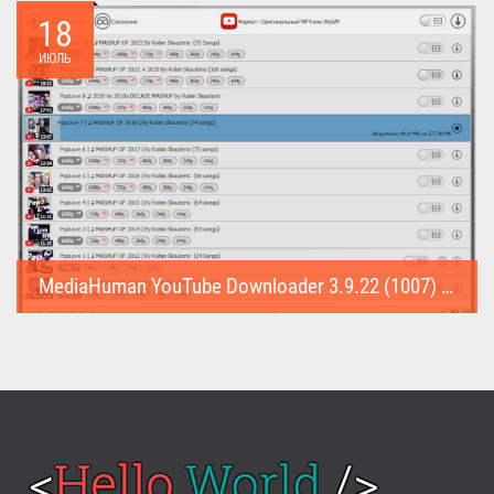
треки...
18
ИЮЛЬ
MediaHuman YouTube Downloader 3.9.22 (1007) (Repack & Portable)
MediaHuman YouTube Downloader (Repack & Portable) - удобное...