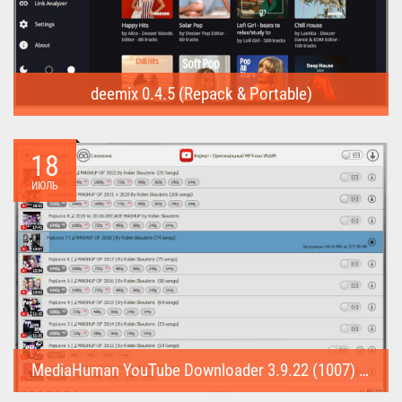
deemix 0.4.5 (Repack & Portable)
deemix (Repack & Portable) - программа позволяет скачивать
треки...
18
ИЮЛЬ
MediaHuman YouTube Downloader 3.9.22 (1007) (Repack & Portable)
MediaHuman YouTube Downloader (Repack & Portable) - удобное...