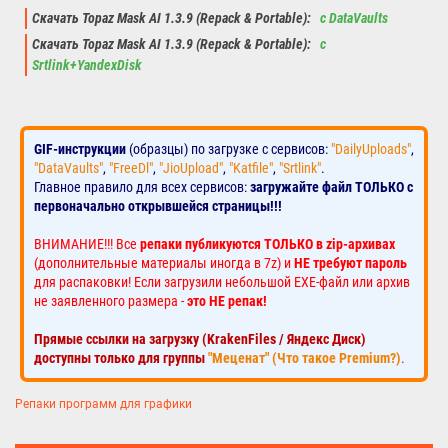
Скачать Topaz Mask AI 1.3.9 (Repack & Portable):
с DataVaults
Скачать Topaz Mask AI 1.3.9 (Repack & Portable):
с
Srtlink+YandexDisk
GIF-инструкции
(образцы) по загрузке с сервисов:
"DailyUploads"
,
"DataVaults"
,
"FreeDl"
,
"JioUpload"
,
"Katfile"
,
"Srtlink"
.
Главное правило для всех сервисов:
загружайте файл ТОЛЬКО с
первоначально открывшейся страницы!!!
ВНИМАНИЕ!!! Все
репаки публикуются ТОЛЬКО в zip-архивах
(дополнительные материалы иногда в 7z) и
НЕ требуют пароль
для распаковки! Если загрузили небольшой EXE-файл или архив
не заявленного размера -
это НЕ репак!
Прямые ссылки на загрузку (KrakenFiles / Яндекс Диск)
доступны только для группы
"Меценат" (Что такое Premium?)
.
Репаки программ для графики