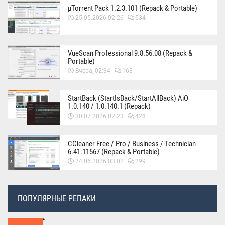
µTorrent Pack 1.2.3.101 (Repack & Portable)
25.05.2026 02:26
534
VueScan Professional 9.8.56.08 (Repack &
Portable)
Вчера, 02:34
168
StartBack (StartIsBack/StartAllBack) AiO
1.0.140 / 1.0.140.1 (Repack)
30.07.2026 02:23
428
CCleaner Free / Pro / Business / Technician
6.41.11567 (Repack & Portable)
24.06.2026 03:02
299
ПОПУЛЯРНЫЕ РЕПАКИ