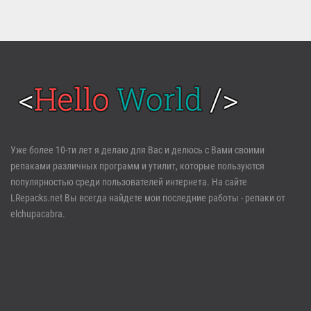
Войти
Уже более 10-ти лет я делаю для Вас и делюсь с Вами своими
репаками различных программ и утилит, которые пользуются
Забыли пароль?
Регистрация
популярностью среди пользователей интернета. На сайте
LRepacks.net Вы всегда найдете мои последние работы - репаки от
elchupacabra.