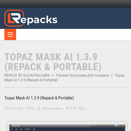
TOPAZ MASK AI 1.3.9
(REPACK & PORTABLE)
REPACK BY ELCHUPACABRA
Репаки Программ Для Графики
Topaz
Mask AI 1.3.9 (Repack & Portable)
Topaz Mask AI 1.3.9 (Repack & Portable)
30 875
5-02-2021 18:59
elchupacabra
2