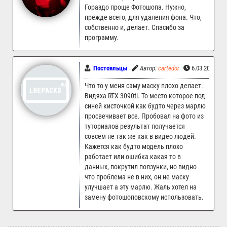
Гораздо проще Фотошопа. Нужно,
прежде всего, для удаления фона. Что,
собственно и, делает. Спасибо за
программу.
Постояльцы
Автор:
cartedor
6.03.2024 08
Что то у меня саму маску плохо делает.
Видяха RTX 3090ti. То место которое под
синей кисточкой как будто через марлю
просвечивает все. Пробовал на фото из
туториалов результат получается
совсем не так же как в видео людей.
Кажется как будто модель плохо
работает или ошибка какая то в
данных, покрутил ползунки, но видно
что проблема не в них, он не маску
улучшает а эту марлю. Жаль хотел на
замену фотошоповскому использовать.