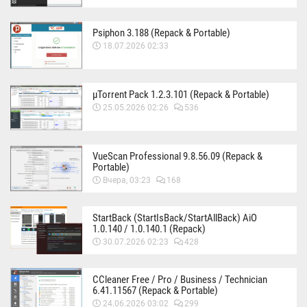
Psiphon 3.188 (Repack & Portable)
18.07.2026 02:33
µTorrent Pack 1.2.3.101 (Repack & Portable)
25.05.2026 02:26
536
VueScan Professional 9.8.56.09 (Repack &
Portable)
Вчера, 03:23
168
StartBack (StartIsBack/StartAllBack) AiO
1.0.140 / 1.0.140.1 (Repack)
30.07.2026 02:23
428
CCleaner Free / Pro / Business / Technician
6.41.11567 (Repack & Portable)
24.06.2026 03:02
299