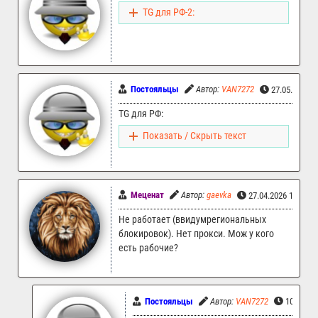
TG для РФ-2:
Постояльцы
Автор:
VAN7272
27.05.2026 
TG для РФ:
Показать / Скрыть текст
Меценат
Автор:
gaevka
27.04.2026 19:26
Не работает (ввидумрегиональных
блокировок). Нет прокси. Мож у кого
есть рабочие?
Постояльцы
Автор:
VAN7272
10.05.20