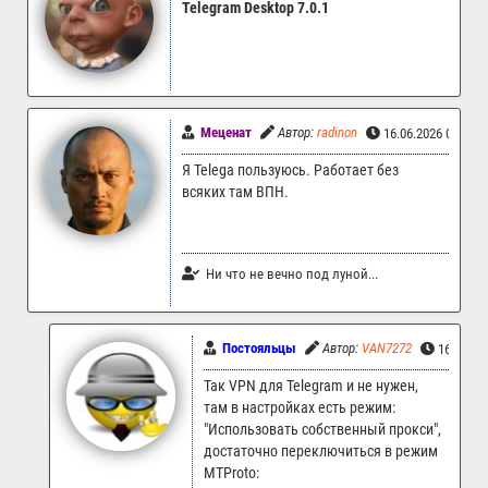
Telegram Desktop 7.0.1
Меценат
Автор:
radinon
16.06.2026 00:41
Я Telega пользуюсь. Работает без
всяких там ВПН.
Ни что не вечно под луной...
Постояльцы
Автор:
VAN7272
16.06.20
Так VPN для Telegram и не нужен,
там в настройках есть режим:
"Использовать собственный прокси",
достаточно переключиться в режим
MTProto: