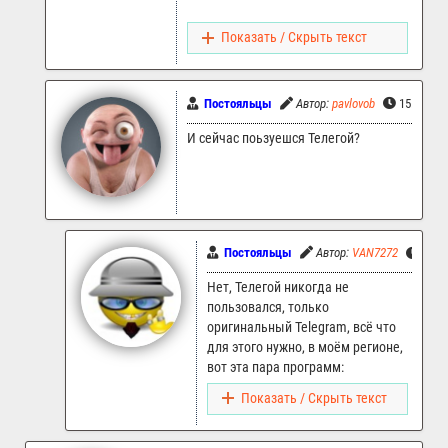
Показать / Скрыть текст
Постояльцы
Автор:
pavlovob
15.07.20
И сейчас поьзуешся Телегой?
Постояльцы
Автор:
VAN7272
15.0
Нет, Телегой никогда не
пользовался, только
оригинальный Telegram, всё что
для этого нужно, в моём регионе,
вот эта пара программ:
Показать / Скрыть текст