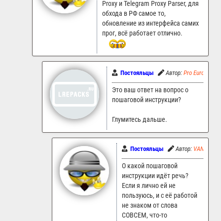
Proxy и Telegram Proxy Parser, для
обхода в РФ самое то,
обновление из интерфейса самих
прог, всё работает отлично.
Постояльцы
Автор:
Pro Euro
12
Это ваш ответ на вопрос о
пошаговой инструкции?
Глумитесь дальше.
Постояльцы
Автор:
VAN7272
О какой пошаговой
инструкции идёт речь?
Если я лично ей не
пользуюсь, и с её работой
не знаком от слова
СОВСЕМ, что-то