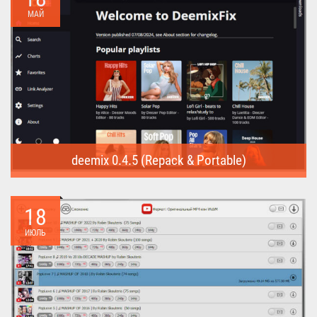
МАЙ
deemix 0.4.5 (Repack & Portable)
deemix (Repack & Portable) - программа позволяет скачивать
треки...
18
ИЮЛЬ