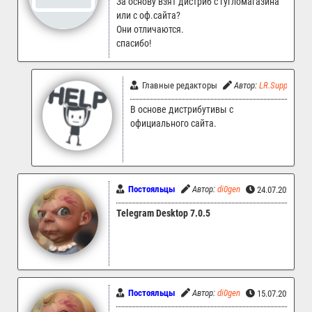
За основу взят дистриб с гугломагазина
или с оф.сайта?
Они отличаются.
спасибо!
Главные редакторы
Автор:
LR.Support
В основе дистрибутивы с
официального сайта.
Постояльцы
Автор:
di0gen
24.07.2026 14:
Telegram Desktop 7.0.5
Постояльцы
Автор:
di0gen
15.07.2026 08: