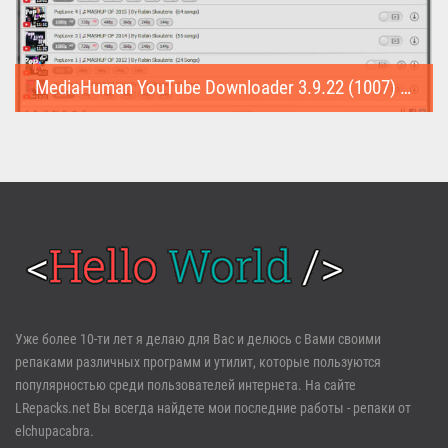
MediaHuman YouTube Downloader 3.9.22 (1007) (Repack & Portable)
MediaHuman YouTube Downloader (Repack & Portable) - удобное...
Войти
Уже более 10-ти лет я делаю для Вас и делюсь с Вами своими
репаками различных программ и утилит, которые пользуются
Забыли пароль?
Регистрация
популярностью среди пользователей интернета. На сайте
LRepacks.net Вы всегда найдете мои последние работы - репаки от
elchupacabra.