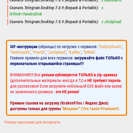
Скачать Telegram Desktop 7.0.9 (Repack & Portable):
с DataVaults
Скачать Telegram Desktop 7.0.9 (Repack & Portable):
с
Srtlink+YandexDisk
Скачать Telegram Desktop 7.0.9 (Repack & Portable):
с JioUpload
GIF-инструкции
(образцы) по загрузке с сервисов:
"DailyUploads"
,
"DataVaults"
,
"FreeDl"
,
"JioUpload"
,
"Katfile"
,
"Srtlink"
.
Главное правило для всех сервисов:
загружайте файл ТОЛЬКО с
первоначально открывшейся страницы!!!
ВНИМАНИЕ!!! Все
репаки публикуются ТОЛЬКО в zip-архивах
(дополнительные материалы иногда в 7z) и
НЕ требуют пароль
для распаковки! Если загрузили небольшой EXE-файл или архив
не заявленного размера -
это НЕ репак!
Прямые ссылки на загрузку (KrakenFiles / Яндекс Диск)
доступны только для группы
"Меценат" (Что такое Premium?)
.
Репаки программ для интернета