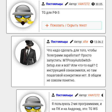
Постояльцы
Автор:
VAN7272
30.05.2026 
TG для РФ-3:
Показать / Скрыть текст
Постояльцы
Автор:
Afoi
13.06.2026 1
Что надо сделать для того, чтобы
Телеграмм заработал? Просто
запустить: MTProxyAutoSwitch-
Setup.exe и всё? Или что-то ещё? С
инструкцией ознакомился, но там
пошаговой конкретики нет. В общем
не совсем понятно.
Постояльцы
Автор:
VAN7272
14.0
Я пользуюсь 2-мя программами, и
на ПК и на Андроид, это: TG WS