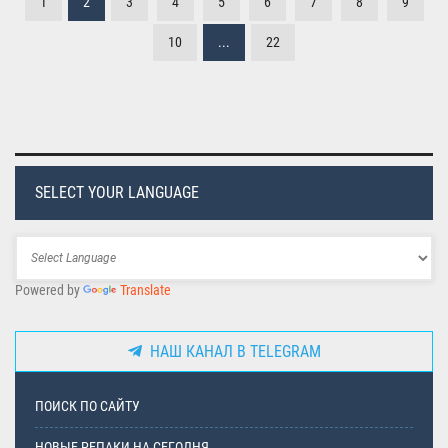
1
2
3
4
5
6
7
8
9
10
...
22
SELECT YOUR LANGUAGE
Powered by
Translate
НАШ КАНАЛ В TELEGRAM
ПОИСК ПО САЙТУ
НОВЫЕ РЕПАКИ НА СЕГОДНЯ