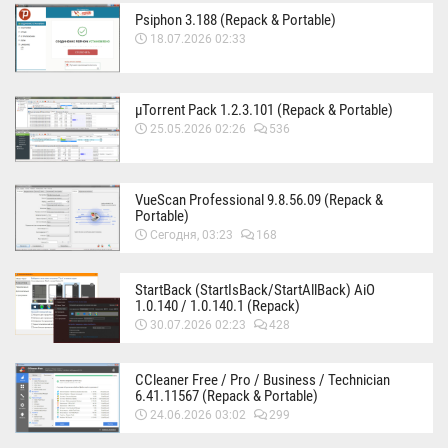
Psiphon 3.188 (Repack & Portable)
18.07.2026 02:33
µTorrent Pack 1.2.3.101 (Repack & Portable)
25.05.2026 02:26
536
VueScan Professional 9.8.56.09 (Repack &
Portable)
Сегодня, 03:23
168
StartBack (StartIsBack/StartAllBack) AiO
1.0.140 / 1.0.140.1 (Repack)
30.07.2026 02:23
428
CCleaner Free / Pro / Business / Technician
6.41.11567 (Repack & Portable)
24.06.2026 03:02
299