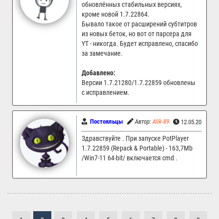
обновлённых стабильных версиях,
кроме новой 1.7.22864.
Бывало такое от расширений субтитров
из новых беток, но вот от парсера для
YT - никогда. Будет исправлено, спасибо
за замечание.
Добавлено:
Версии 1.7.21280/1.7.22859 обновлены
с исправлением.
Постояльцы
Автор:
Alik-89
12.05.2026 09
Здравствуйте . При запуске PotPlayer
1.7.22859 (Repack & Portable) - 163,7Mb
/Win7-11 64-bit/ включается cmd .