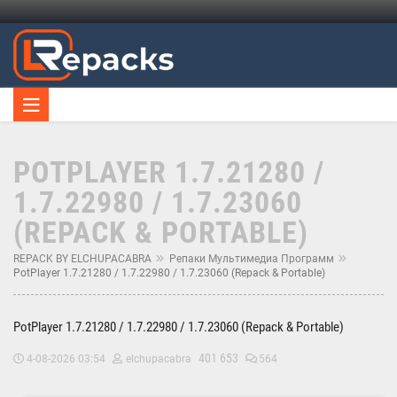
POTPLAYER 1.7.21280 /
1.7.22980 / 1.7.23060
(REPACK & PORTABLE)
REPACK BY ELCHUPACABRA
Репаки Мультимедиа Программ
PotPlayer 1.7.21280 / 1.7.22980 / 1.7.23060 (Repack & Portable)
PotPlayer 1.7.21280 / 1.7.22980 / 1.7.23060 (Repack & Portable)
401 653
4-08-2026 03:54
elchupacabra
564