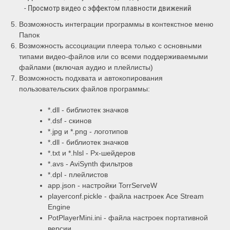
- Просмотр видео с эффектом плавности движений
Возможность интеграции программы в контекстное меню
Папок
Возможность ассоциации плеера только с основными
типами видео-файлов или со всеми поддерживаемыми
файлами (включая аудио и плейлисты)
Возможность подхвата и автокопирования
пользовательских файлов программы:
*.dll - библиотек значков
*.dsf - скинов
*.jpg и *.png - логотипов
*.dll - библиотек значков
*.txt и *.hlsl - Px-шейдеров
*.avs - AviSynth фильтров
*.dpl - плейлистов
app.json - настройки TorrServeW
playerconf.pickle - файла настроек Ace Stream
Engine
PotPlayerMini.ini - файла настроек портативной
версии