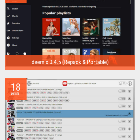
deemix 0.4.5 (Repack & Portable)
deemix (Repack & Portable) - программа позволяет скачивать
треки...
18
ИЮЛЬ