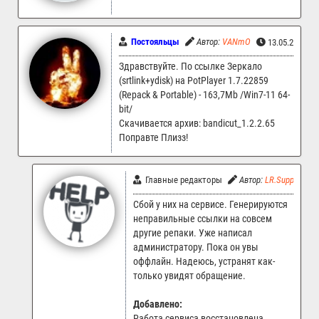
Постояльцы
Автор:
VANmO
13.05.2026 1
Здравствуйте. По ссылке Зеркало
(srtlink+ydisk) на PotPlayer 1.7.22859
(Repack & Portable) - 163,7Mb /Win7-11 64-
bit/
Скачивается архив: bandicut_1.2.2.65
Поправте Плизз!
Главные редакторы
Автор:
LR.Support
Сбой у них на сервисе. Генерируются
неправильные ссылки на совсем
другие репаки. Уже написал
администратору. Пока он увы
оффлайн. Надеюсь, устранят как-
только увидят обращение.
Добавлено:
Работа сервиса восстановлена.