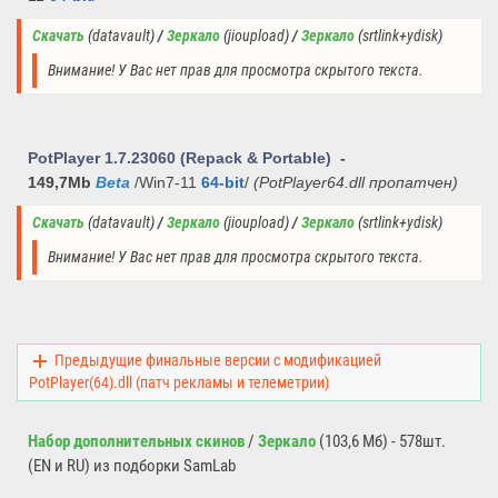
Скачать
(
datavault
)
 / 
Зеркало
(
jioupload
)
 / 
Зеркало
(
srtlink+ydisk
)
Внимание! У Вас нет прав для просмотра скрытого текста.
PotPlayer 1.7.23060
(Repack & Portable)
-
149,7Mb
Beta
/Win7-11
64-bit
/
(PotPlayer64.dll пропатчен)
Скачать
(
datavault
)
 / 
Зеркало
(
jioupload
)
 / 
Зеркало
(
srtlink+ydisk
)
Внимание! У Вас нет прав для просмотра скрытого текста.
Предыдущие финальные версии с модификацией
PotPlayer(64).dll (патч рекламы и телеметрии)
Набор дополнительных скинов
/
Зеркало
(103,6 Мб) - 578шт.
(EN и RU) из подборки SamLab