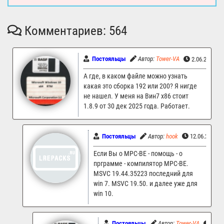
Комментариев: 564
Постояльцы
Автор:
Tower-VA
2.06.2026 1
А где, в каком файле можно узнать
какая это сборка 192 или 200? Я нигде
не нашел. У меня на Вин7 х86 стоит
1.8.9 от 30 дек 2025 года. Работает.
Постояльцы
Автор:
hook
12.06.2026 0
Если Вы о MPC-BE - помощь - о
прграмме - компилятор MPC-BE.
MSVC 19.44.35223 последний для
win 7. MSVC 19.50. и далее уже для
win 10.
Постояльцы
Автор:
Tower-VA
16.0