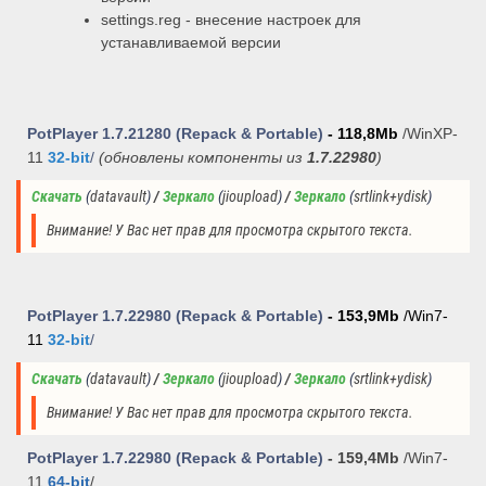
settings.reg - внесение настроек для
устанавливаемой версии
PotPlayer 1.7.21280
(Repack & Portable)
- 118,8Mb
/WinXP-
1
1
32-bit
/
(
обновлены компоненты из
1.7.22980
)
Скачать
(
datavault
)
 / 
Зеркало
(
jioupload
)
 / 
Зеркало
(
srtlink+ydisk
)
Внимание! У Вас нет прав для просмотра скрытого текста.
PotPlayer 1.7.22980
(Repack & Portable)
- 153,9Mb
/
Win7-
11
32-bit
/
Скачать
(
datavault
)
 / 
Зеркало
(
jioupload
)
 / 
Зеркало
(
srtlink+ydisk
)
Внимание! У Вас нет прав для просмотра скрытого текста.
PotPlayer 1.7.22980
(Repack & Portable)
- 159,4Mb
/Win7-
11
64-bit
/