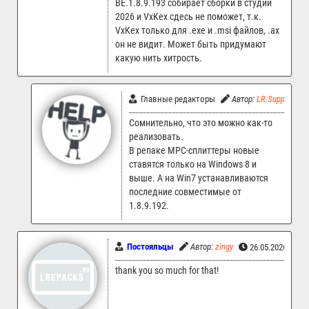
BE.1.8.9.193 собирает сборки в студии
2026 и VxKex сдесь не поможет, т.к.
VxKex только для .exe и .msi файлов, .ax
он не видит. Может быть придумают
какую нить хитрость.
Главные редакторы
Автор:
LR.Support
Сомнительно, что это можно как-то
реализовать.
В репаке MPC-сплиттеры новые
ставятся только на Windows 8 и
выше. А на Win7 устанавливаются
последние совместимые от
1.8.9.192.
Постояльцы
Автор:
zingy
26.05.2026 14:5
thank you so much for that!