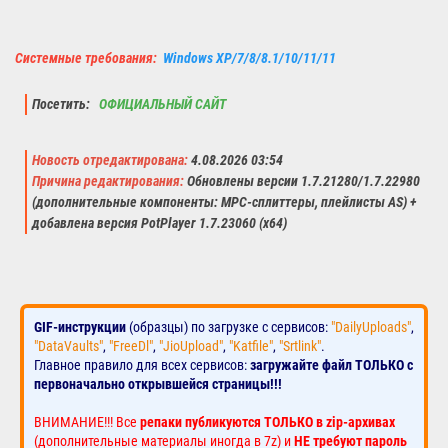
Системные требования:
Windows XP/7/8/8.1/10/11/11
Посетить:
ОФИЦИАЛЬНЫЙ САЙТ
Новость отредактирована:
4.08.2026 03:54
Причина редактирования:
Обновлены версии 1.7.21280/1.7.22980
(дополнительные компоненты: MPC-сплиттеры, плейлисты AS) +
добавлена версия PotPlayer 1.7.23060 (x64)
GIF-инструкции
(образцы) по загрузке с сервисов:
"DailyUploads"
,
"DataVaults"
,
"FreeDl"
,
"JioUpload"
,
"Katfile"
,
"Srtlink"
.
Главное правило для всех сервисов:
загружайте файл ТОЛЬКО с
первоначально открывшейся страницы!!!
ВНИМАНИЕ!!! Все
репаки публикуются ТОЛЬКО в zip-архивах
(дополнительные материалы иногда в 7z) и
НЕ требуют пароль