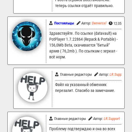
теперь ссылки отдаёт правильно.
Постояльцы
Автор:
Denversxl
12.05.2026 
Здравствуйте. По ссылке (datavault) на
PotPlayer 1.7.22864 (Repack & Portable) -
156,0Mb Beta, скачивается "битый"
архив ( 76,2mb ). По ссылкам с зеркал -
всё норм.
Главные редакторы
Автор:
LR.Support
Файл на указанный обменник
перезалит. Спасибо за замечание.
Главные редакторы
Автор:
LR.Support
12.
Проблему подтверждаю и она во всех