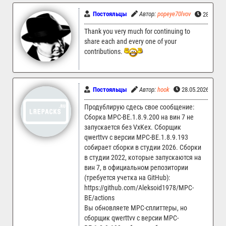
Постояльцы
Автор:
popeye70lvov
28.05.20
Thank you very much for continuing to
share each and every one of your
contributions.
Постояльцы
Автор:
hook
28.05.2026 00:4
Продублирую сдесь свое сообщение:
Сборка MPC-BE.1.8.9.200 на вин 7 не
запускается без VxKex. Сборщик
qwerttvv с версии MPC-BE.1.8.9.193
собирает сборки в студии 2026. Сборки
в студии 2022, которые запускаются на
вин 7, в официальном репозитории
(требуется учетка на GitHub):
https://github.com/Aleksoid1978/MPC-
BE/actions
Вы обновляете MPC-сплиттеры, но
сборщик qwerttvv с версии MPC-