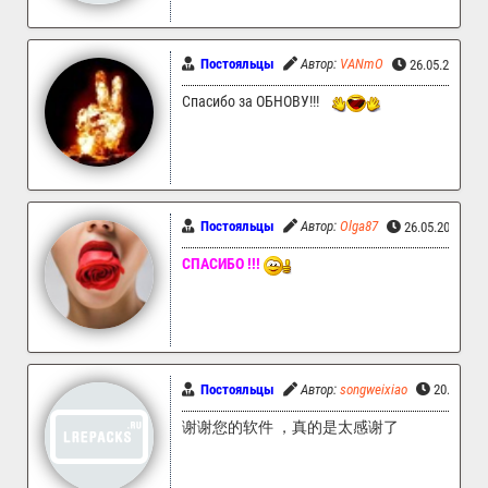
Постояльцы
Автор:
VANmO
26.05.2026 1
Спасибо за ОБНОВУ!!!
Постояльцы
Автор:
Olga87
26.05.2026 06
СПАСИБО !!!
Постояльцы
Автор:
songweixiao
20.05.202
谢谢您的软件 ，真的是太感谢了