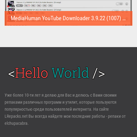
MediaHuman YouTube Downloader 3.9.22 (1007) (Repack & Portable)
MediaHuman YouTube Downloader (Repack & Portable) - удобное...
Войти
Уже более 10-ти лет я делаю для Вас и делюсь с Вами своими
репаками различных программ и утилит, которые пользуются
Забыли пароль?
Регистрация
популярностью среди пользователей интернета. На сайте
LRepacks.net Вы всегда найдете мои последние работы - репаки от
elchupacabra.