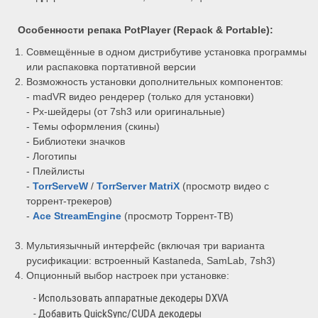
Особенности репака
PotPlayer (Repack & Portable)
:
Совмещённые в одном дистрибутиве установка программы
или распаковка портативной версии
Возможность установки дополнительных компонентов:
- madVR видео рендерер (только для установки)
- Px-шейдеры (от 7sh3 или оригинальные)
- Темы оформления (скины)
- Библиотеки значков
- Логотипы
- Плейлисты
-
TorrServeW
/
TorrServer MatriX
(просмотр видео с
торрент-трекеров)
-
Ace Stream
Engine
(просмотр Торрент-ТВ)
Мультиязычный интерфейс (включая три варианта
русификации: встроенный Kastaneda, SamLab, 7sh3)
Опционный выбор настроек при установке:
- Использовать аппаратные декодеры DXVA
- Добавить QuickSync/CUDA декодеры