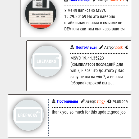
У меня написано MSVC
19.29.30159 Но это наверно
стабильная версия в смысле не
DEV или как там они называются
Постояльцы
Автор:
hook
16.06
MSVC 19.44.35223
(компилятор) последний для
win 7, и все что до этого у Вас
запустится на win 7, а версия
(сборка) строкой выше.
Постояльцы
Автор:
zingy
29.05.2026 16:4
thank you so much for this update,good job