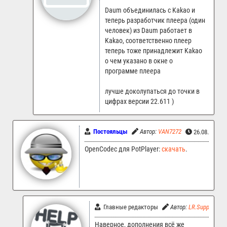
Daum объединилась с Kakao и
теперь разработчик плеера (один
человек) из Daum работает в
Kakao, соответственно плеер
теперь тоже принадлежит Kakao
о чем указано в окне о
программе плеера
лучше доколупаться до точки в
цифрах версии 22.611 )
Постояльцы
Автор:
VAN7272
26.08.2025 
OpenCodec для PotPlayer:
скачать
.
Главные редакторы
Автор:
LR.Support
Наверное, дополнения всё же