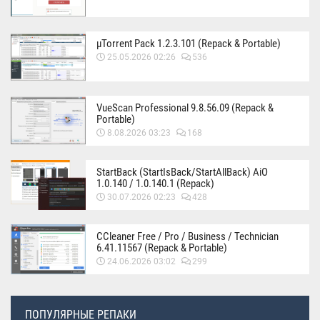
µTorrent Pack 1.2.3.101 (Repack & Portable)
25.05.2026 02:26
536
VueScan Professional 9.8.56.09 (Repack &
Portable)
8.08.2026 03:23
168
StartBack (StartIsBack/StartAllBack) AiO
1.0.140 / 1.0.140.1 (Repack)
30.07.2026 02:23
428
CCleaner Free / Pro / Business / Technician
6.41.11567 (Repack & Portable)
24.06.2026 03:02
299
ПОПУЛЯРНЫЕ РЕПАКИ