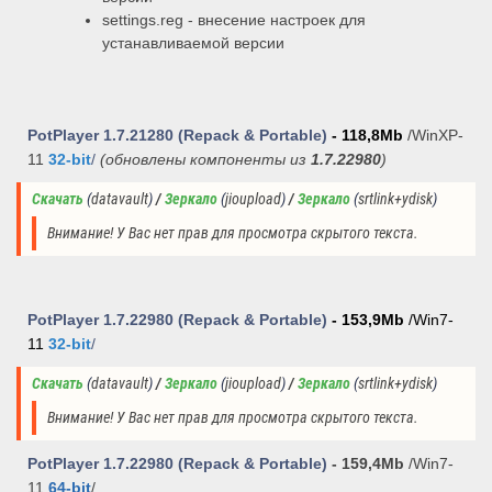
settings.reg - внесение настроек для
устанавливаемой версии
PotPlayer 1.7.21280
(Repack & Portable)
- 118,8Mb
/WinXP-
1
1
32-bit
/
(
обновлены компоненты из
1.7.22980
)
Скачать
(
datavault
)
 / 
Зеркало
(
jioupload
)
 / 
Зеркало
(
srtlink+ydisk
)
Внимание! У Вас нет прав для просмотра скрытого текста.
PotPlayer 1.7.22980
(Repack & Portable)
- 153,9Mb
/
Win7-
11
32-bit
/
Скачать
(
datavault
)
 / 
Зеркало
(
jioupload
)
 / 
Зеркало
(
srtlink+ydisk
)
Внимание! У Вас нет прав для просмотра скрытого текста.
PotPlayer 1.7.22980
(Repack & Portable)
- 159,4Mb
/Win7-
11
64-bit
/