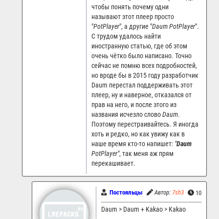
чтобы понять почему одни
называют этот плеер просто
"
PotPlayer
", а другие "
Daum PotPlayer
".
С трудом удалось найти
иностранную статью, где об этом
очень чётко было написано. Точно
сейчас не помню всех подробностей,
но вроде бы в 2015 году разработчик
Daum перестал поддерживать этот
плеер, ну и наверное, отказался от
прав на него, и после этого из
названия исчезло слово
Daum
.
Поэтому перестраивайтесь. Я иногда
хоть и редко, но как увижу как в
наше время кто-то напишет:
"
Daum
PotPlayer"
, так меня аж прям
перекашивает.
Постояльцы
Автор:
7sh3
10.09.20
Daum > Daum + Kakao > Kakao