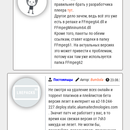
правильнее брать у разработчика
плеера
тут
.
Другое дело зачем, ведь всё это уже
есть в репаке и FFmpeg64.dll и
FFmpegMininum64.dll
Кроме того, пакеты по обеим
ссылкам, ставят кодеки в папку
FFmpeg61. На актуальных версиях
это может привести к проблемам,
потому как там уже используется
папка FFmpeg62
Постояльцы
Автор:
Bumbola
23.08.2025 1
Не смотря на удаление всех онлайн и
торрент плагинов и плейлистов бета
версия лезет в интернет на a2-18-244-
227.deploy.static.akamaitechnologies.com
. Значит патч не работает у вас, в то
время как свежая версия от 7sh3
никуда не лезет. Не могли бы,