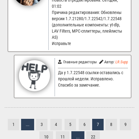
Новость отредактирована: Сегодня,
01:02
Причина редактирования: Обновлены
версии 1.7.21280/1.7.22542/1.7.22548
(дополнительные компоненты: yt-dlp,
LAV Filters, MPC-сплиттеры, плейлисты
AS)
Исправьте
Главные редакторы
Автор:
LR.Support
Да у 1.7.22548 ссылки оставались с
прошлой недели. Исправлено.
Спасибо за замечание.
1
...
3
4
5
6
7
8
9
10
11
...
22