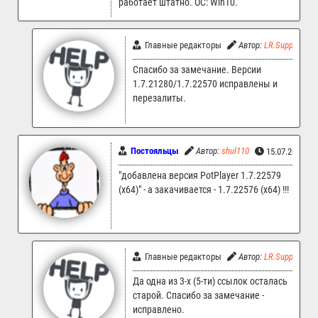
работает штатно. ОС: Win10.
Главные редакторы
Автор:
LR.Support
Спасибо за замечание. Версии
1.7.21280/1.7.22570 исправлены и
перезалиты.
Постояльцы
Автор:
shul110
15.07.2025 06
"добавлена версия PotPlayer 1.7.22579
(x64)" - а закачивается - 1.7.22576 (x64) !!!
Главные редакторы
Автор:
LR.Support
Да одна из 3-х (5-ти) ссылок осталась
старой. Спасибо за замечание -
исправлено.