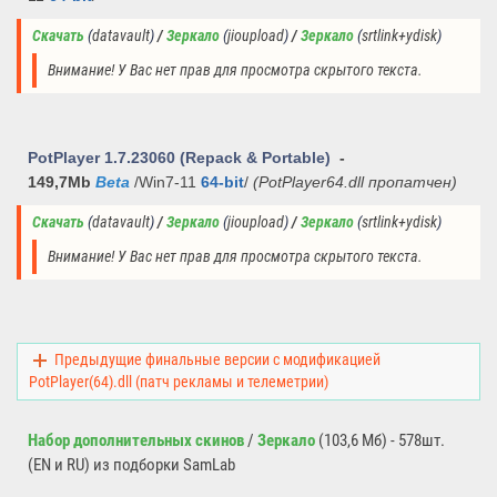
Скачать
(
datavault
)
 / 
Зеркало
(
jioupload
)
 / 
Зеркало
(
srtlink+ydisk
)
Внимание! У Вас нет прав для просмотра скрытого текста.
PotPlayer 1.7.23060
(Repack & Portable)
-
149,7Mb
Beta
/Win7-11
64-bit
/
(PotPlayer64.dll пропатчен)
Скачать
(
datavault
)
 / 
Зеркало
(
jioupload
)
 / 
Зеркало
(
srtlink+ydisk
)
Внимание! У Вас нет прав для просмотра скрытого текста.
Предыдущие финальные версии с модификацией
PotPlayer(64).dll (патч рекламы и телеметрии)
Набор дополнительных скинов
/
Зеркало
(103,6 Мб) - 578шт.
(EN и RU) из подборки SamLab