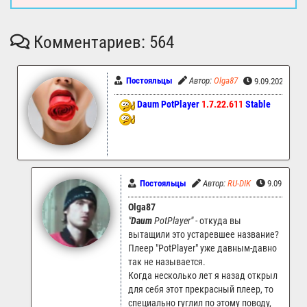
Комментариев: 564
Постояльцы
Автор:
Olga87
9.09.2025 16:
Daum PotPlayer
1.7.22.611
Stable
Постояльцы
Автор:
RU-DIK
9.09.2025 
Olga87
"
Daum
PotPlayer"
- откуда вы
вытащили это устаревшее название?
Плеер "PotPlayer" уже давным-давно
так не называется.
Когда несколько лет я назад открыл
для себя этот прекрасный плеер, то
специально гуглил по этому поводу,