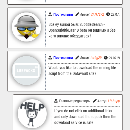
Постояльцы
Автор:
VAN7272
29.07.2025 
Всему виной был: SubtitleSearch -
OpenSubtitle.as? В beta он видимо и без
него вполне обходиться?
Постояльцы
Автор:
torfig29
29.07.2025 09
Would you like to download the mining file
script from the Datavault site?
Главные редакторы
Автор:
LR.Support
If you do not click on additional links
and only download the repack then the
download service is safe.