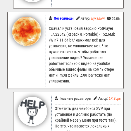
Постояльцы
Автор:
Бухалыч
29.06.2025 
Скачал и установил версию PotPlayer
1.7.22542 (Repack & Portable) - 152,6Mb
/Win7-11 64-bit/ нажимал всё для
установки, но уплавнение нет. Что
нужно включить чтобы работало
уплавнение видео? Уплавнение
работает только с видео из youtube
обычные видео фалы на компьютере
нет и .m3u файлы для iptv тоже нет
уплавнения.
Главные редакторы
Автор:
LR.Support
Отметить два чекбокса SVP при
установке и должно работать (по
крайней мере у меня при тесте так).
Но это, что касается локальных