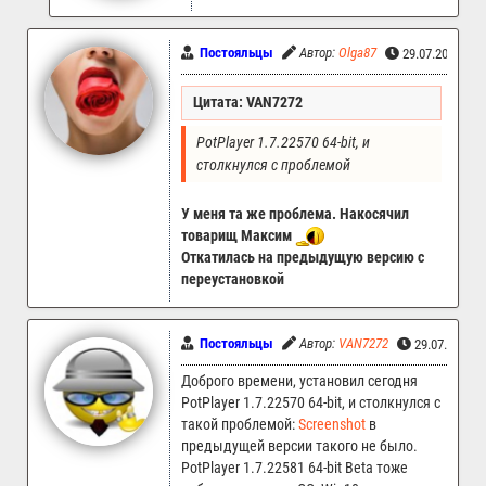
Постояльцы
Автор:
Olga87
29.07.2025 06
Цитата: VAN7272
PotPlayer 1.7.22570 64-bit, и 
столкнулся с проблемой
У меня та же проблема. Накосячил
товарищ Максим
Откатилась на предыдущую версию с
переустановкой
Постояльцы
Автор:
VAN7272
29.07.2025 
Доброго времени, установил сегодня
PotPlayer 1.7.22570 64-bit, и столкнулся с
такой проблемой:
Screenshot
в
предыдущей версии такого не было.
PotPlayer 1.7.22581 64-bit Beta тоже