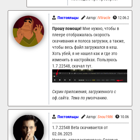
Постояльцы
Автор:
IVIiracle
12.06.2025 0
Прошу помощи!
Мне нужно, чтобы в
плеере отображалась скорость
скачивания и полоса загрузки, а также,
чтобы весь файл загружался в кеш.
Хоть убей, я не нашел как и где это
изменить в настройках. Пользуюсь
1.7.22548, скачал тут.
Скрин приложения, загруженного с
оф.сайта. Тема по умолчанию.
Постояльцы
Автор:
Snou1986
10.06.2025 
1.7.22548 Beta скачивается от
02.06.2025