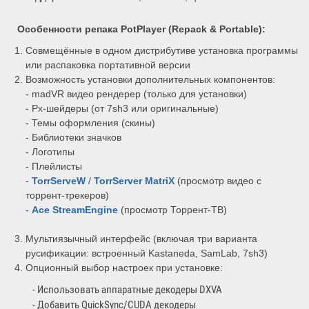
Особенности репака
PotPlayer (Repack & Portable)
:
Совмещённые в одном дистрибутиве установка программы
или распаковка портативной версии
Возможность установки дополнительных компонентов:
- madVR видео рендерер (только для установки)
- Px-шейдеры (от 7sh3 или оригинальные)
- Темы оформления (скины)
- Библиотеки значков
- Логотипы
- Плейлисты
-
TorrServeW
/
TorrServer MatriX
(просмотр видео с
торрент-трекеров)
-
Ace Stream
Engine
(просмотр Торрент-ТВ)
Мультиязычный интерфейс (включая три варианта
русификации: встроенный Kastaneda, SamLab, 7sh3)
Опционный выбор настроек при установке:
- Использовать аппаратные декодеры DXVA
- Добавить QuickSync/CUDA декодеры