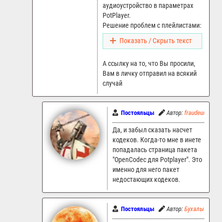
аудиоустройство в параметрах
PotPlayer.
Решение проблем с плейлистами:
Показать / Скрыть текст
А ссылку на то, что Вы просили,
Вам в личку отправил на всякий
случай
Постояльцы
Автор:
fraudeur
26
Да, и забыл сказать насчет
кодеков. Когда-то мне в инете
попадалась страница пакета
"OpenCodec для Potplayer". Это
именно для него пакет
недостающих кодеков.
Постояльцы
Автор:
Бухалыч
2