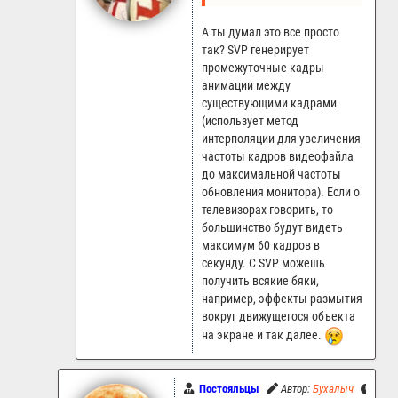
А ты думал это все просто
так? SVP генерирует
промежуточные кадры
анимации между
существующими кадрами
(использует метод
интерполяции для увеличения
частоты кадров видеофайла
до максимальной частоты
обновления монитора). Если о
телевизорах говорить, то
большинство будут видеть
максимум 60 кадров в
секунду. С SVP можешь
получить всякие бяки,
например, эффекты размытия
вокруг движущегося объекта
на экране и так далее.
Постояльцы
Автор:
Бухалыч
1.07.