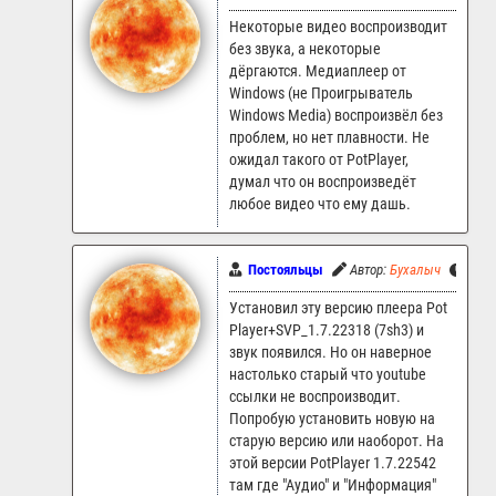
Некоторые видео воспроизводит
без звука, а некоторые
дёргаются. Медиаплеер от
Windows (не Проигрыватель
Windows Media) воспроизвёл без
проблем, но нет плавности. Не
ожидал такого от PotPlayer,
думал что он воспроизведёт
любое видео что ему дашь.
Постояльцы
Автор:
Бухалыч
2.07.
Установил эту версию плеера Pot
Player+SVP_1.7.22318 (7sh3) и
звук появился. Но он наверное
настолько старый что youtube
ссылки не воспроизводит.
Попробую установить новую на
старую версию или наоборот. На
этой версии PotPlayer 1.7.22542
там где "Аудио" и "Информация"