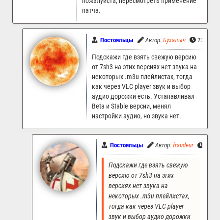
пожалуйста, пересмотреть применение
патча.
Постояльцы
Автор:
Бухалыч
23.08.20
Подскажи где взять свежую версию
от 7sh3 на этих версиях нет звука на
некоторых .m3u плейлистах, тогда
как через VLC player звук и выбор
аудио дорожки есть. Устанавливал
Beta и Stable версии, менял
настройки аудио, но звука нет.
Постояльцы
Автор:
fraudeur
26.08
Подскажи где взять свежую 
версию от 7sh3 на этих 
версиях нет звука на 
некоторых .m3u плейлистах, 
тогда как через VLC player 
звук и выбор аудио дорожки 