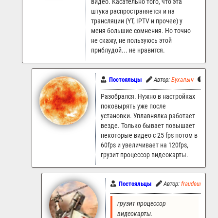
видео. Касательно того, что эта
штука распространяется и на
трансляции (YT, IPTV и прочее) у
меня большие сомнения. Но точно
не скажу, не пользуюсь этой
приблудой... не нравится.
Постояльцы
Автор:
Бухалыч
30.0
Разобрался. Нужно в настройках
поковырять уже после
установки. Уплавнялка работает
везде. Только бывает повышает
некоторые видео с 25 fps потом в
60fps и увеличивает на 120fps,
грузит процессор видеокарты.
Постояльцы
Автор:
fraudeur
30
грузит процессор 
видеокарты.