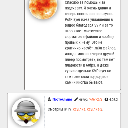
Спасибо за помощь и за
подсказку. Я очень давно и
теперь постоянно пользуюсь
PotPlayer из-за уплавнения в
видео благодаря SVP и за то
что читает множество
форматов и файлов и вообще
привык к нему. Это не
критично насчёт .m3u файлов,
иногда можно и через другой
плеер посмотреть, но там нет
плавности в 60fps. Я даже
купил отдельно SVPlayer но
там тоже свои подводные
камни иногда бывают.
Постояльцы
Автор:
VAN7272
4.08.2025 1
Смотрим IPTV:
ссылка
,
ссылка-2
.