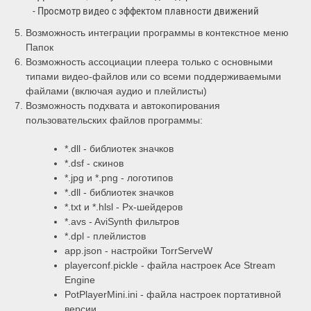
- Просмотр видео с эффектом плавности движений
Возможность интеграции программы в контекстное меню
Папок
Возможность ассоциации плеера только с основными
типами видео-файлов или со всеми поддерживаемыми
файлами (включая аудио и плейлисты)
Возможность подхвата и автокопирования
пользовательских файлов программы:
*.dll - библиотек значков
*.dsf - скинов
*.jpg и *.png - логотипов
*.dll - библиотек значков
*.txt и *.hlsl - Px-шейдеров
*.avs - AviSynth фильтров
*.dpl - плейлистов
app.json - настройки TorrServeW
playerconf.pickle - файла настроек Ace Stream
Engine
PotPlayerMini.ini - файла настроек портативной
версии