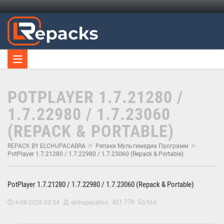
POTPLAYER 1.7.21280 /
1.7.22980 / 1.7.23060
(REPACK & PORTABLE)
REPACK BY ELCHUPACABRA
Репаки Мультимедиа Программ
PotPlayer 1.7.21280 / 1.7.22980 / 1.7.23060 (Repack & Portable)
PotPlayer 1.7.21280 / 1.7.22980 / 1.7.23060 (Repack & Portable)
401 778
4-08-2026 03:54
elchupacabra
564