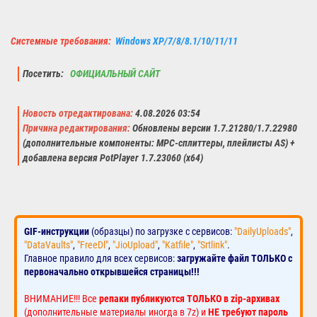
Системные требования:
Windows XP/7/8/8.1/10/11/11
Посетить:
ОФИЦИАЛЬНЫЙ САЙТ
Новость отредактирована:
4.08.2026 03:54
Причина редактирования:
Обновлены версии 1.7.21280/1.7.22980
(дополнительные компоненты: MPC-сплиттеры, плейлисты AS) +
добавлена версия PotPlayer 1.7.23060 (x64)
GIF-инструкции
(образцы) по загрузке с сервисов:
"DailyUploads"
,
"DataVaults"
,
"FreeDl"
,
"JioUpload"
,
"Katfile"
,
"Srtlink"
.
Главное правило для всех сервисов:
загружайте файл ТОЛЬКО с
первоначально открывшейся страницы!!!
ВНИМАНИЕ!!! Все
репаки публикуются ТОЛЬКО в zip-архивах
(дополнительные материалы иногда в 7z) и
НЕ требуют пароль