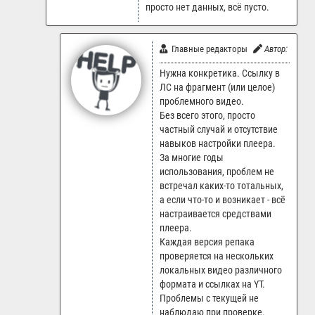
просто нет данных, всё пусто.
Главные редакторы
Автор:
LR.Sup
Нужна конкретика. Ссылку в
ЛС на фрагмент (или целое)
проблемного видео.
Без всего этого, просто
частный случай и отсутствие
навыков настройки плеера.
За многие годы
использования, проблем не
встречал каких-то тотальных,
а если что-то и возникает - всё
настраивается средствами
плеера.
Каждая версия репака
проверяется на нескольких
локальных видео различного
формата и ссылках на YT.
Проблемы с текущей не
наблюдаю при проверке.