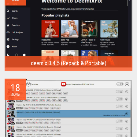
МАЙ
deemix 0.4.5 (Repack & Portable)
deemix (Repack & Portable) - программа позволяет скачивать
треки...
18
ИЮЛЬ