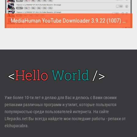
MediaHuman YouTube Downloader 3.9.22 (1007) (Repack & Portable)
MediaHuman YouTube Downloader (Repack & Portable) - удобное...
Войти
Уже более 10-ти лет я делаю для Вас и делюсь с Вами своими
репаками различных программ и утилит, которые пользуются
Забыли пароль?
Регистрация
популярностью среди пользователей интернета. На сайте
LRepacks.net Вы всегда найдете мои последние работы - репаки от
elchupacabra.