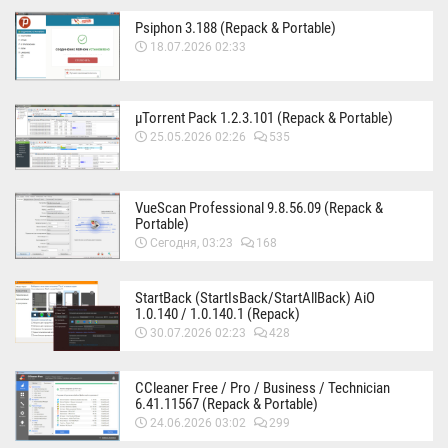
Psiphon 3.188 (Repack & Portable)
18.07.2026 02:33
µTorrent Pack 1.2.3.101 (Repack & Portable)
25.05.2026 02:26
535
VueScan Professional 9.8.56.09 (Repack &
Portable)
Сегодня, 03:23
168
StartBack (StartIsBack/StartAllBack) AiO
1.0.140 / 1.0.140.1 (Repack)
30.07.2026 02:23
428
CCleaner Free / Pro / Business / Technician
6.41.11567 (Repack & Portable)
24.06.2026 03:02
299