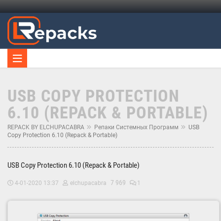
USB COPY PROTECTION
6.10 (REPACK & PORTABLE)
REPACK BY ELCHUPACABRA
Репаки Системных Программ
USB
Copy Protection 6.10 (Repack & Portable)
USB Copy Protection 6.10 (Repack & Portable)
7 969
4-01-2020 13:37
elchupacabra
1