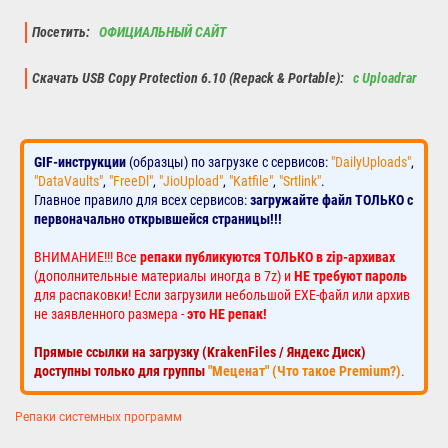
Посетить:
ОФИЦИАЛЬНЫЙ САЙТ
Скачать USB Copy Protection 6.10 (Repack & Portable):
с Uploadrar
GIF-инструкции
(образцы) по загрузке с сервисов:
"DailyUploads"
,
"DataVaults"
,
"FreeDl"
,
"JioUpload"
,
"Katfile"
,
"Srtlink"
.
Главное правило для всех сервисов:
загружайте файл ТОЛЬКО с
первоначально открывшейся страницы!!!
ВНИМАНИЕ!!! Все
репаки публикуются ТОЛЬКО в zip-архивах
(дополнительные материалы иногда в 7z) и
НЕ требуют пароль
для распаковки! Если загрузили небольшой EXE-файл или архив
не заявленного размера -
это НЕ репак!
Прямые ссылки на загрузку (KrakenFiles / Яндекс Диск)
доступны только для группы
"Меценат" (Что такое Premium?)
.
Репаки системных программ