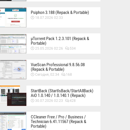
Psiphon 3.188 (Repack & Portable)
18.07.2026 02:33
µTorrent Pack 1.2.3.101 (Repack &
Portable)
25.05.2026 02:26
534
VueScan Professional 9.8.56.08
(Repack & Portable)
Сегодня, 02:34
168
StartBack (StartIsBack/StartAllBack)
AiO 1.0.140 / 1.0.140.1 (Repack)
30.07.2026 02:23
428
CCleaner Free / Pro / Business /
Technician 6.41.11567 (Repack &
Portable)