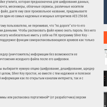
ройке утилита, которая предназначена для шифрования данных,
очта, месенжеры, облачные сервисы, различные носители
файл, даете ему свое произвольное название, придумываете
тся один из самых надежных и мощных алгоритмов AES 256-bit.
му пользователю, не переживая, что "по дороге" кто-то его
и данными. Чтобы распаковать файл нужно знать пароль: без него
ату необязательно иметь у себя на ПК программу Silver Key -
я поддержке функции самораспаковывающихся архивов как только
редер (уничтожитель) информации без возможности ее
ичтожения исходного файла после его шифровки.
: Вы выбираете нужную опцию (шифрование, дешифрование, шредер
 целом, Silver Key простое, но вместе с тем надежное и полезное
 информации как по открытым каналам интернета, так и с
ммы или распаковка портативной* (от разработчика) версии