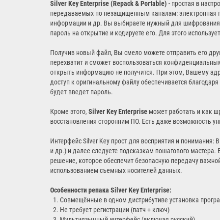
Silver Key Enterprise (Repack & Portable)
- простая в наст
передаваемых по незащищенным каналам: электронная п
информации и др. Вы выбираете нужный для шифрования 
пароль на открытие и кодируете его. Для этого используе
Получив новый файл, Вы смело можете отправить его друго
перехватит и сможет воспользоваться конфиденциальным
открыть информацию не получится. При этом, Вашему адрес
доступ к оригинальному файлу обеспечивается благодар
будет введет пароль.
Кроме этого,
Silver Key Enterprise
может работать и как ш
восстановления сторонним ПО. Есть даже возможность ун
Интерфейс Silver Key прост для восприятия и понимания
и др.) и далее следуете подсказкам пошагового мастера. В
решение, которое обеспечит безопасную передачу важной
использованием съемных носителей данных.
Особенности репака Silver Key Enterprise:
1. Совмещённые в одном дистрибутиве установка програ
2. Не требует регистрации (патч + ключ)
3. Мультиязычный интерфейс (включая русский)