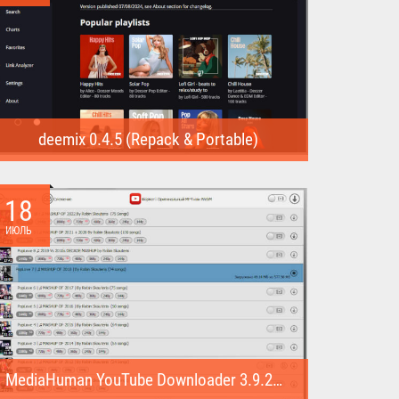
deemix 0.4.5 (Repack & Portable)
deemix (Repack & Portable) - программа позволяет
скачивать треки...
18
ИЮЛЬ
MediaHuman YouTube Downloader 3.9.22 (1007) (Repack & Portable)