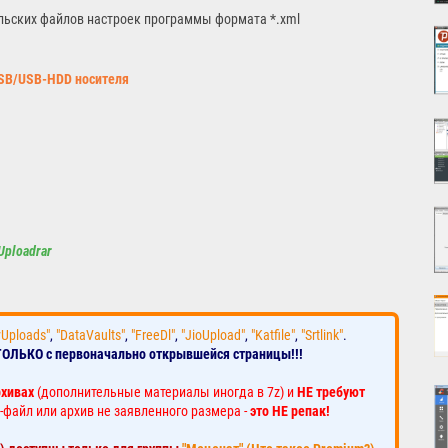
льских файлов настроек программы формата *.xml
USB/USB-HDD носителя
Uploadrar
yUploads"
,
"DataVaults"
,
"FreeDl"
,
"JioUpload"
,
"Katfile"
,
"Srtlink"
.
ТОЛЬКО с первоначально открывшейся страницы!!!
рхивах
(дополнительные материалы иногда в 7z) и
НЕ требуют
-файл или архив не заявленного размера -
это НЕ репак!