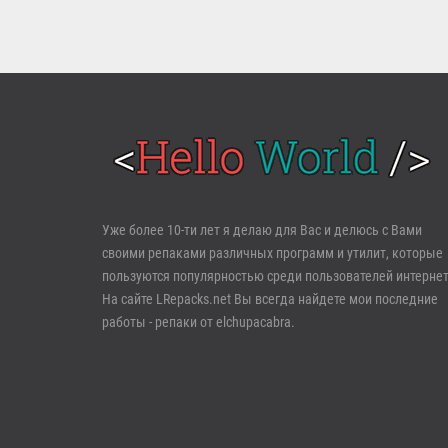
Войти
Уже более 10-ти лет я делаю для Вас и делюсь с Вами
своими репаками различных программ и утилит, которые
Забыли пароль?
Регистрация
пользуются популярностью среди пользователей интернет
На сайте LRepacks.net Вы всегда найдете мои последние
работы - репаки от elchupacabra.