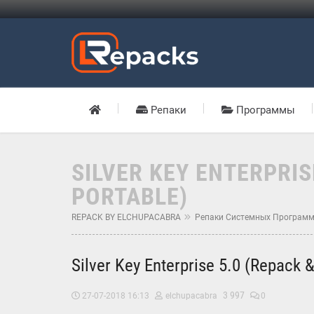
Репаки
Программы
SILVER KEY ENTERPRIS
PORTABLE)
REPACK BY ELCHUPACABRA
Репаки Системных Програм
Silver Key Enterprise 5.0 (Repack 
3 997
27-07-2018 16:13
elchupacabra
0