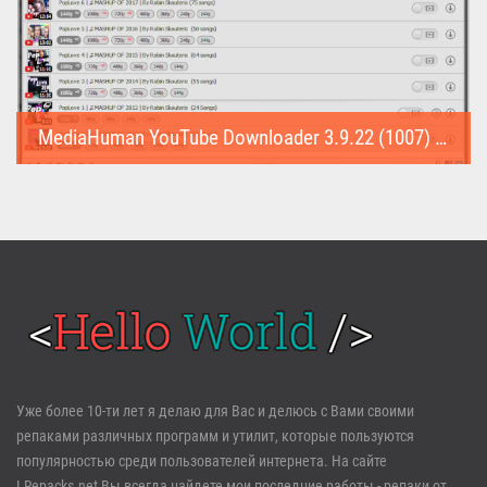
MediaHuman YouTube Downloader 3.9.22 (1007) (Repack & Portable)
MediaHuman YouTube Downloader (Repack & Portable) - удобное...
Войти
Уже более 10-ти лет я делаю для Вас и делюсь с Вами своими
репаками различных программ и утилит, которые пользуются
Забыли пароль?
Регистрация
популярностью среди пользователей интернета. На сайте
LRepacks.net Вы всегда найдете мои последние работы - репаки от