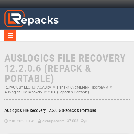
AUSLOGICS FILE RECOVERY
12.2.0.6 (REPACK &
PORTABLE)
REPACK BY ELCHUPACABRA
Репаки Системных Программ
Auslogics File Recovery 12.2.0.6 (Repack & Portable)
Auslogics File Recovery 12.2.0.6 (Repack & Portable)
37 003
2-05-2026 01:49
elchupacabra
0