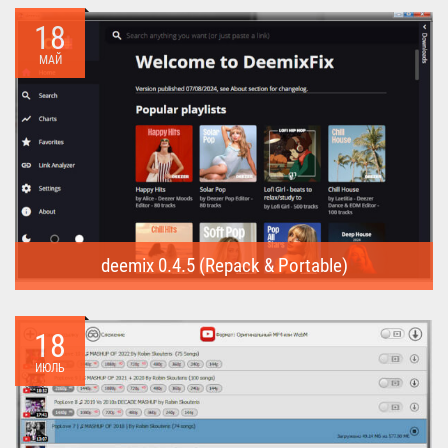
предназначена для...
18
МАЙ
deemix 0.4.5 (Repack & Portable)
deemix (Repack & Portable) - программа позволяет скачивать
треки...
18
ИЮЛЬ