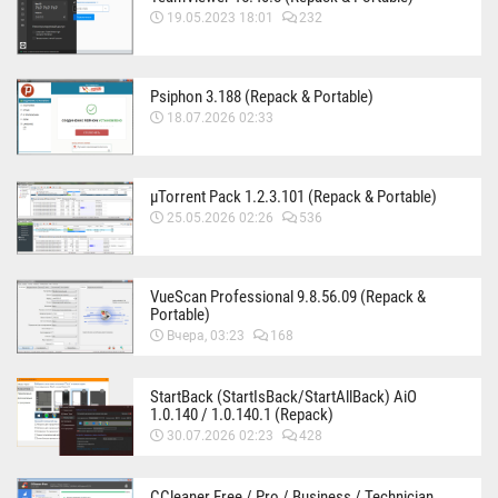
19.05.2023 18:01
232
Psiphon 3.188 (Repack & Portable)
18.07.2026 02:33
µTorrent Pack 1.2.3.101 (Repack & Portable)
25.05.2026 02:26
536
VueScan Professional 9.8.56.09 (Repack &
Portable)
Вчера, 03:23
168
StartBack (StartIsBack/StartAllBack) AiO
1.0.140 / 1.0.140.1 (Repack)
30.07.2026 02:23
428
CCleaner Free / Pro / Business / Technician