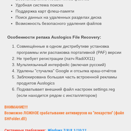
Удобная система поиска
Поддержка карт флеш-памяти
Поиск данных на удаленных разделах диска
Возможность безопасного удаления файлов
Особенности репака
Auslogics File Recovery
:
Совмещённые в одном дистрибутиве установка
программы или распаковка портативной (PAF) версии
Не требует регистрации (патч RadiXX11)
Мультиязычный интерфейс (включая русский)
Удалены "стучалка" Google и отсылка краш-отчётов
Заблокирована большая часть встроенной рекламы
продуктов Auslogics
Подхватывает внешний файл настроек settings.reg
(если находится рядом с инсталлятором)
ВНИМАНИЕ!!!
Возможно ЛОЖНОЕ срабатывание антивирусов на "лекарство" (файл
SHFolder.dll)
Системные требования:
Windows 7/8/8.1/10/11