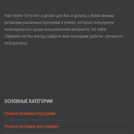
Войти
Уже более 10-ти лет я делаю для Вас и делюсь с Вами своими
репаками различных программ и утилит, которые пользуются
Забыли пароль?
Регистрация
популярностью среди пользователей интернета. На сайте
LRepacks.net Вы всегда найдете мои последние работы - репаки от
elchupacabra.
ОСНОВНЫЕ КАТЕГОРИИ
Репаки системных программ
Репаки программ для графики