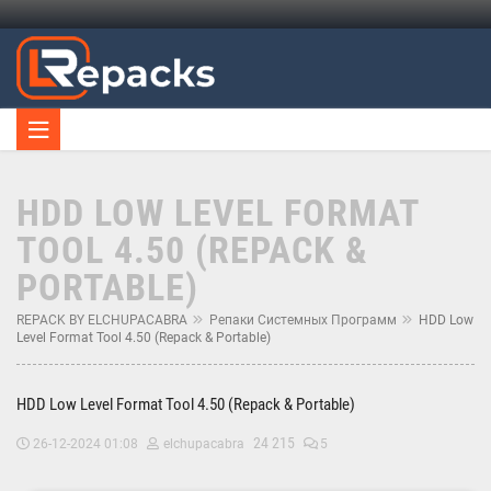
HDD LOW LEVEL FORMAT
TOOL 4.50 (REPACK &
PORTABLE)
REPACK BY ELCHUPACABRA
Репаки Системных Программ
HDD Low
Level Format Tool 4.50 (Repack & Portable)
HDD Low Level Format Tool 4.50 (Repack & Portable)
24 215
26-12-2024 01:08
elchupacabra
5