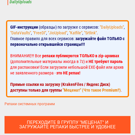
DailyUploads
GIF-инструкции
(образцы) по загрузке с сервисов:
"DailyUploads"
,
"DataVaults"
,
"FreeDl"
,
"JioUpload"
,
"Katfile"
,
"Srtlink"
.
Главное правило для всех сервисов:
загружайте файл ТОЛЬКО с
первоначально открывшейся страницы!!!
ВНИМАНИЕ!!! Все
репаки публикуются ТОЛЬКО в zip-архивах
(дополнительные материалы иногда в 7z) и
НЕ требуют пароль
для распаковки! Если загрузили небольшой EXE-файл или архив
не заявленного размера -
это НЕ репак!
Прямые ссылки на загрузку (KrakenFiles / Яндекс Диск)
доступны только для группы
"Меценат" (Что такое Premium?)
.
Репаки системных программ
ПЕРЕХОДИТЕ В ГРУППУ "МЕЦЕНАТ" И
ЗАГРУЖАЙТЕ РЕПАКИ БЫСТРЕЕ И УДОБНЕЕ