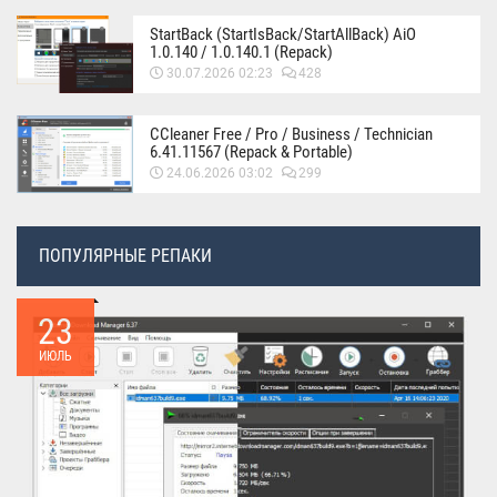
StartBack (StartIsBack/StartAllBack) AiO
1.0.140 / 1.0.140.1 (Repack)
30.07.2026 02:23
428
CCleaner Free / Pro / Business / Technician
6.41.11567 (Repack & Portable)
24.06.2026 03:02
299
ПОПУЛЯРНЫЕ РЕПАКИ
23
ИЮЛЬ