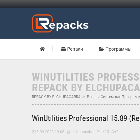
Репаки
Программы
WINUTILITIES PROFES
REPACK BY ELCHUPAC
REPACK BY ELCHUPACABRA
Репаки Системных Програм
WinUtilities Professional 15.89 (R
29 813
8-09-2023 19:08
elchupacabra
2