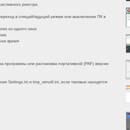
системного реестра
переход в спящий/ждущий режим или выключение ПК в
ows из одного окна
ows
ное время
а программы или распаковка портативной (PAF) версии
)
 Settings.ini и tmp_winutil.ini, если таковые находятся