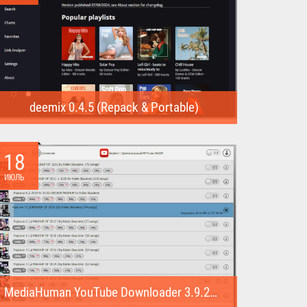
deemix 0.4.5 (Repack & Portable)
deemix (Repack & Portable) - программа позволяет
скачивать треки...
18
ИЮЛЬ
MediaHuman YouTube Downloader 3.9.22 (1007) (Repack & Portable)