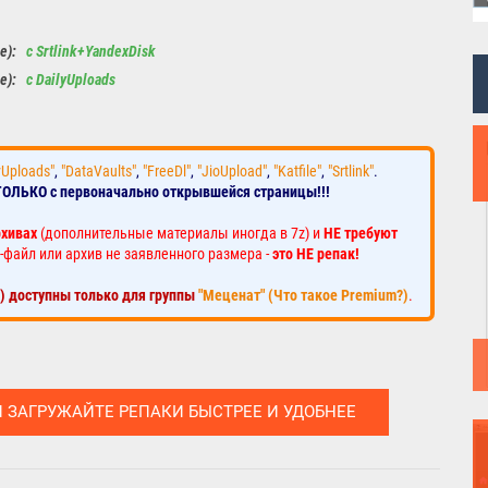
le):
с Srtlink+YandexDisk
le):
с DailyUploads
yUploads"
,
"DataVaults"
,
"FreeDl"
,
"JioUpload"
,
"Katfile"
,
"Srtlink"
.
ТОЛЬКО с первоначально открывшейся страницы!!!
рхивах
(дополнительные материалы иногда в 7z) и
НЕ требуют
-файл или архив не заявленного размера -
это НЕ репак!
к) доступны только для группы
"Меценат" (Что такое Premium?)
.
И ЗАГРУЖАЙТЕ РЕПАКИ БЫСТРЕЕ И УДОБНЕЕ