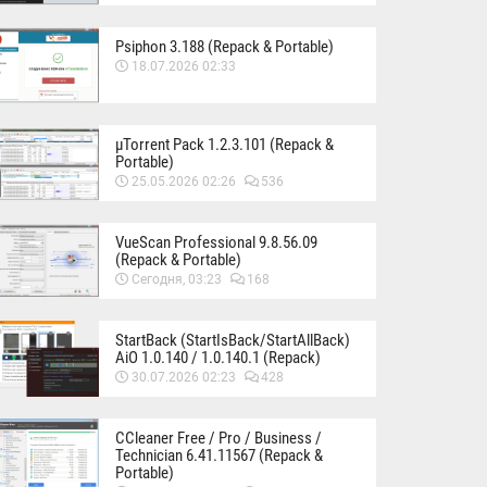
Psiphon 3.188 (Repack & Portable)
18.07.2026 02:33
µTorrent Pack 1.2.3.101 (Repack &
Portable)
25.05.2026 02:26
536
VueScan Professional 9.8.56.09
(Repack & Portable)
Сегодня, 03:23
168
StartBack (StartIsBack/StartAllBack)
AiO 1.0.140 / 1.0.140.1 (Repack)
30.07.2026 02:23
428
CCleaner Free / Pro / Business /
Technician 6.41.11567 (Repack &
Portable)