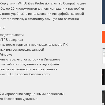
бор утилит WinUtilities Professional от YL Computing для
 более 20 инструментов для оптимизации и настройки
лагает удобный в использовании интерфейс, который
яет графическую статистику там, где это возможно.
onal:
зводительности
NTFS разделах
в, которые тормозят производительность ПК
ных или устаревших записей
 Windows
мпьютере, чистка истории в Интернете
 частей и их соединение в один файл
ов без возможности восстановления
мых .EXE паролем безопасности
ПК и управление запущенными процессами
их безопасное удаление