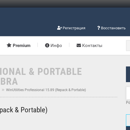
Регистрация
Восстановить
Premium
Инфо
Контакты
SIONAL & PORTABLE
ABRA
м
WinUtilities Professional 15.89 (Repack & Portable)
Po
epack & Portable)