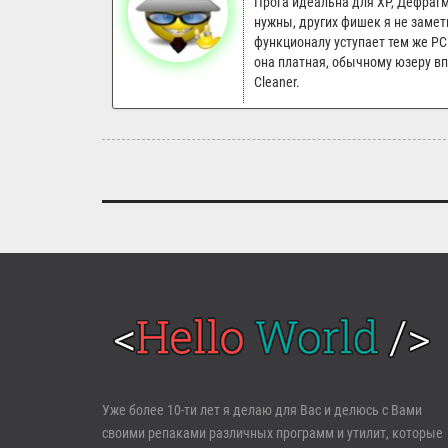
Прога идеальна для XP, Дефраг
нужны, других фишек я не замети
функционалу уступает тем же PC 
она платная, обычному юзеру впо
Cleaner.
Войти
Уже более 10-ти лет я делаю для Вас и делюсь с Вами
своими репаками различных программ и утилит, которые