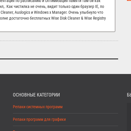
ментация по расписанию и Оптимизация памяти там ой как
л,. Как чистилка не очень, видит только один браузер IE, по
Cleaner, Auslogics и Windows x Manager. Очень улыбнуло что
лне достаточно бесплатных Wise Disk Cleaner & Wise Registry
ОСНОВНЫЕ КАТЕГОРИИ
Б
Репаки системных программ
Репаки программ для графики