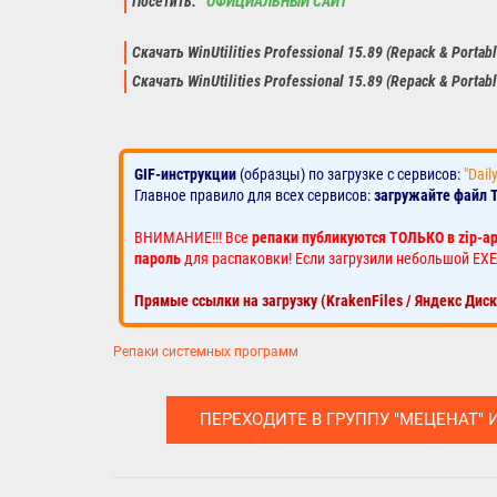
Посетить:
ОФИЦИАЛЬНЫЙ САЙТ
Скачать WinUtilities Professional 15.89 (Repack & Portab
Скачать WinUtilities Professional 15.89 (Repack & Portab
GIF-инструкции
(образцы) по загрузке с сервисов:
"Dail
Главное правило для всех сервисов:
загружайте файл 
ВНИМАНИЕ!!! Все
репаки публикуются ТОЛЬКО в zip-а
пароль
для распаковки! Если загрузили небольшой EXE
Прямые ссылки на загрузку (KrakenFiles / Яндекс Дис
Репаки системных программ
ПЕРЕХОДИТЕ В ГРУППУ "МЕЦЕНАТ" 