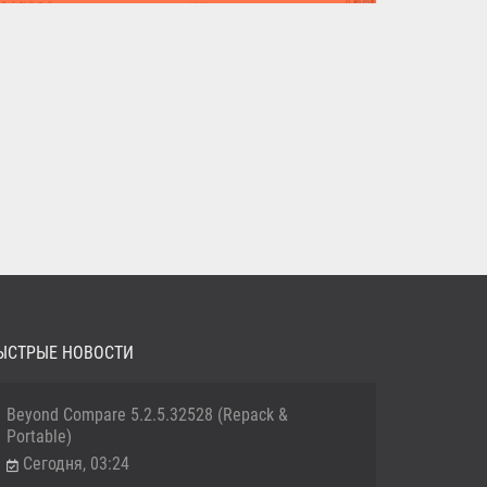
MediaHuman YouTube Downloader (Repack & Portable) -
удобное...
ЫСТРЫЕ НОВОСТИ
Beyond Compare 5.2.5.32528 (Repack &
Portable)
Сегодня, 03:24