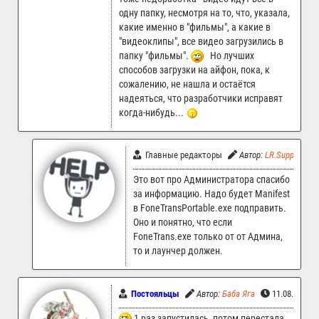
одну папку, несмотря на то, что, указала,
какие именно в "фильмы", а какие в
"видеоклипы", все видео загрузились в
папку "фильмы".
Но лучших
способов загрузки на айфон, пока, к
сожалению, не нашла и остаётся
надеяться, что разработчики исправят
когда-нибудь...
Главные редакторы
Автор:
LR.Support
Это вот про Администратора спасибо
за информацию. Надо будет Manifest
в FoneTransPortable.exe подправить.
Оно и понятно, что если
FoneTrans.exe только от от Админа,
то и лаунчер должен.
Постояльцы
Автор:
Баба Яга
11.08.2024 
1 раз запустилась, потом перестала