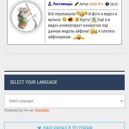
Постояльцы
Автор:
Баба Яга
28.07.2024 
Всё перекинула!
И фото и видео и
музыку.
Круть!
Ещё и и
видео конвертирует конкретно под
данную модель айфона!
А платить
айфонщикам -
SELECT YOUR LANGUAGE
Powered by
Translate
НАШ КАНАЛ В TELEGRAM