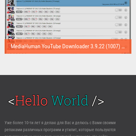
MediaHuman YouTube Downloader 3.9.22 (1007) (Repack & Portable)
MediaHuman YouTube Downloader (Repack & Portable) - удобное...
Войти
Уже более 10-ти лет я делаю для Вас и делюсь с Вами своими
репаками различных программ и утилит, которые пользуются
Забыли пароль?
Регистрация