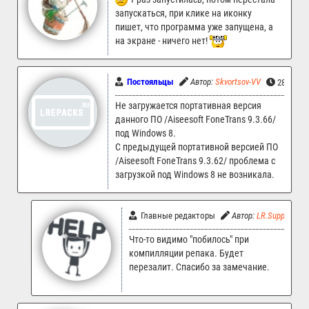
запускаться, при клике на иконку
пишет, что программа уже запущена, а
на экране - ничего нет!
Постояльцы
Автор:
Skvortsov-VV
28.07.20
Не загружается портативная версия
данного ПО /Aiseesoft FoneTrans 9.3.66/
под Windows 8.
С предыдущей портативной версией ПО
/Aiseesoft FoneTrans 9.3.62/ проблема с
загрузкой под Windows 8 не возникала.
Главные редакторы
Автор:
LR.Support
Что-то видимо "побилось" при
компилляции репака. Будет
перезалит. Спасибо за замечание.