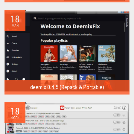
Internet Download Manager (Repack) - это программа
предназначена для...
18
МАЙ
deemix 0.4.5 (Repack & Portable)
deemix (Repack & Portable) - программа позволяет скачивать
треки...
18
ИЮЛЬ