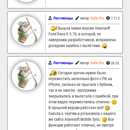
Постояльцы
Автор:
Баба Яга
7.11.2024 1
Вышла новая версия Aiseesoft
FoneTrans 9.3.76, в которой, по
заверению разработчиков, исправлена
досадная ошибка с вылетами.
Постояльцы
Автор:
Баба Яга
26.10.2024 
Сегодня срочно нужно было
переместить несколько фото с ПК на
IPhone, сколько не прыгала с бубном,
так и не смогла - программа
закрывалась и вылетала с ошибкой, при
этом видео переместились отлично.
В прошлой версии работало всё!
Снесла к чертям и установила с нашего
же сайта Aiseesoft Mobile Sync.
Все
функции работают отлично, не смотря