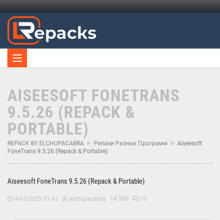
AISEESOFT FONETRANS
9.5.26 (REPACK &
PORTABLE)
REPACK BY ELCHUPACABRA
Репаки Разных Программ
Aiseesoft
FoneTrans 9.5.26 (Repack & Portable)
Aiseesoft FoneTrans 9.5.26 (Repack & Portable)
14 390
4-05-2025 01:43
elchupacabra
10