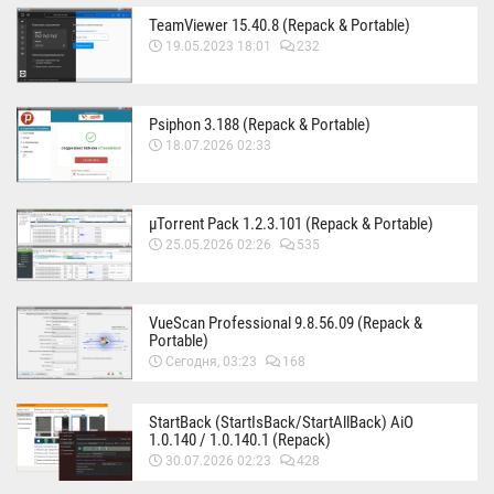
TeamViewer 15.40.8 (Repack & Portable)
19.05.2023 18:01
232
Psiphon 3.188 (Repack & Portable)
18.07.2026 02:33
µTorrent Pack 1.2.3.101 (Repack & Portable)
25.05.2026 02:26
535
VueScan Professional 9.8.56.09 (Repack &
Portable)
Сегодня, 03:23
168
StartBack (StartIsBack/StartAllBack) AiO
1.0.140 / 1.0.140.1 (Repack)
30.07.2026 02:23
428