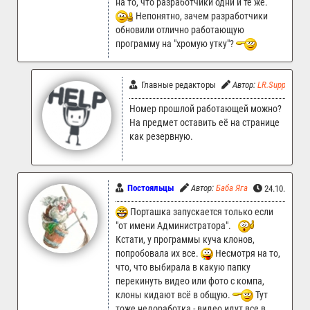
на то, что разработчики одни и те же.
Непонятно, зачем разработчики
обновили отлично работающую
программу на "хромую утку"?
Главные редакторы
Автор:
LR.Support
Номер прошлой работающей можно?
На предмет оставить её на странице
как резервную.
Постояльцы
Автор:
Баба Яга
24.10.2024 
Порташка запускается только если
"от имени Администратора".
Кстати, у программы куча клонов,
попробовала их все.
Несмотря на то,
что, что выбирала в какую папку
перекинуть видео или фото с компа,
клоны кидают всё в общую.
Тут
тоже недоработка - видео идут все в