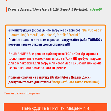
Скачать Aiseesoft FoneTrans 9.5.26 (Repack & Portable):
с FreeDl
GIF-инструкции
(образцы) по загрузке с сервисов:
"DailyUploads"
,
"DataVaults"
,
"FreeDl"
,
"JioUpload"
,
"Katfile"
,
"Srtlink"
.
Главное правило для всех сервисов:
загружайте файл ТОЛЬКО с
первоначально открывшейся страницы!!!
ВНИМАНИЕ!!! Все
репаки публикуются ТОЛЬКО в zip-архивах
(дополнительные материалы иногда в 7z) и
НЕ требуют пароль
для распаковки! Если загрузили небольшой EXE-файл или архив
не заявленного размера -
это НЕ репак!
Прямые ссылки на загрузку (KrakenFiles / Яндекс Диск)
доступны только для группы
"Меценат" (Что такое Premium?)
.
Репаки разных программ
ПЕРЕХОДИТЕ В ГРУППУ "МЕЦЕНАТ" И