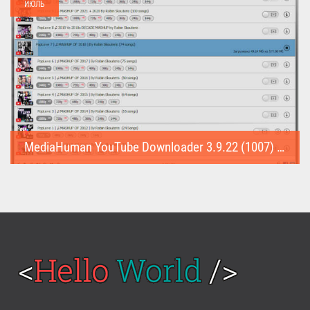
ИЮЛЬ
MediaHuman YouTube Downloader 3.9.22 (1007) (Repack & Portable)
MediaHuman YouTube Downloader (Repack & Portable) - удобное...