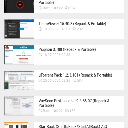
Portable)
Вчера, 02:22
224
TeamViewer 15.40.8 (Repack & Portable)
19.05.2023 18:01
232
Psiphon 3.188 (Repack & Portable)
18.07.2026 02:33
µTorrent Pack 1.2.3.101 (Repack & Portable)
25.05.2026 02:26
534
VueScan Professional 9.8.56.07 (Repack &
Portable)
Вчера, 02:22
168
StartBack (StartIsBack/StartAllBack) AiO