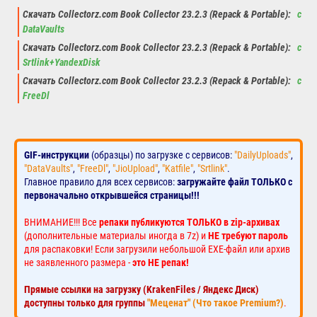
Скачать Collectorz.com Book Collector 23.2.3 (Repack & Portable):
с
DataVaults
Скачать Collectorz.com Book Collector 23.2.3 (Repack & Portable):
с
Srtlink+YandexDisk
Скачать Collectorz.com Book Collector 23.2.3 (Repack & Portable):
с
FreeDl
GIF-инструкции
(образцы) по загрузке с сервисов:
"DailyUploads"
,
"DataVaults"
,
"FreeDl"
,
"JioUpload"
,
"Katfile"
,
"Srtlink"
.
Главное правило для всех сервисов:
загружайте файл ТОЛЬКО с
первоначально открывшейся страницы!!!
ВНИМАНИЕ!!! Все
репаки публикуются ТОЛЬКО в zip-архивах
(дополнительные материалы иногда в 7z) и
НЕ требуют пароль
для распаковки! Если загрузили небольшой EXE-файл или архив
не заявленного размера -
это НЕ репак!
Прямые ссылки на загрузку (KrakenFiles / Яндекс Диск)
доступны только для группы
"Меценат" (Что такое Premium?)
.