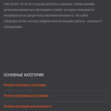
Войти
Уже более 10-ти лет я делаю для Вас и делюсь с Вами своими
репаками различных программ и утилит, которые пользуются
Забыли пароль?
Регистрация
популярностью среди пользователей интернета. На сайте
LRepacks.net Вы всегда найдете мои последние работы - репаки от
elchupacabra.
ОСНОВНЫЕ КАТЕГОРИИ
Репаки системных программ
Репаки программ для графики
Репаки программ для интернета