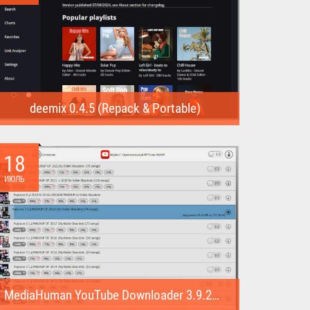
deemix 0.4.5 (Repack & Portable)
deemix (Repack & Portable) - программа позволяет
скачивать треки...
18
ИЮЛЬ
MediaHuman YouTube Downloader 3.9.22 (1007) (Repack & Portable)