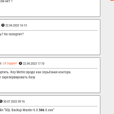
ли нет ?
22.04.2023 16:13
ь? Не попортит?
р:
LR.Support
22.04.2023 17:10
ртить. Key Metric вроде как серьёзная контора.
 зарезервировать базу.
30.07.2022 09:16
айл "SQL Backup Master 6.0.
566
.0.exe"