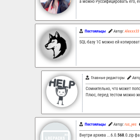
а можно Руссифицировать его, ес
Постояльцы
Автор:
Alexxx33
SQL-базу 1С можно ей копироват
Главные редакторы
Авто
Сомнительно, что может попо
Плюс, перед тестом можно же
Постояльцы
Автор:
rus_yes
Внутри архива ...6.0.
568
.0.zip ф