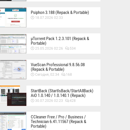
Psiphon 3.188 (Repack & Portable)
18.07.2026 02:33
µTorrent Pack 1.2.3.101 (Repack &
Portable)
25.05.2026 02:26
534
VueScan Professional 9.8.56.08
(Repack & Portable)
Сегодня, 02:34
168
StartBack (StartIsBack/StartAllBack)
AiO 1.0.140 / 1.0.140.1 (Repack)
30.07.2026 02:23
428
CCleaner Free / Pro / Business /
Technician 6.41.11567 (Repack &
Portable)