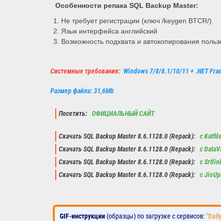
Особенности репака
SQL Backup Master
:
Не требует регистрации (ключ /keygen BTCR/)
Язык интерфейса английский
Возможность подхвата и автокопирования пользо
Системные требования:
Windows 7/8/8.1/10/11 + .NET Fra
Размер файла: 31,6Mb
Посетить:
ОФИЦИАЛЬНЫЙ САЙТ
Скачать SQL Backup Master 8.6.1128.0 (Repack):
с Katfil
Скачать SQL Backup Master 8.6.1128.0 (Repack):
с DataV
Скачать SQL Backup Master 8.6.1128.0 (Repack):
с Srtli
Скачать SQL Backup Master 8.6.1128.0 (Repack):
с JioUp
GIF-инструкции
(образцы) по загрузке с сервисов:
"Dail