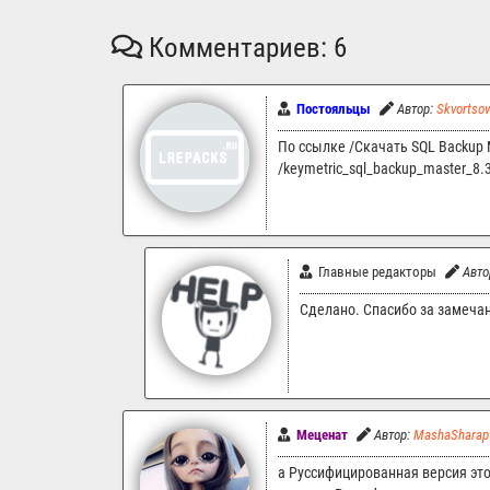
Комментариев: 6
Постояльцы
Автор:
Skvortso
По ссылке /Скачать SQL Backup Ma
/keymetric_sql_backup_master_8.
Главные редакторы
Авто
Сделано. Спасибо за замеча
Меценат
Автор:
MashaSharap
а Руссифицированная версия это