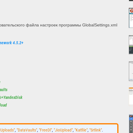
вательского файла настроек программы GlobalSettings.xml
mework 4.5.2+
e
aults
nk+YandexDisk
load
yUploads"
,
"DataVaults"
,
"FreeDl"
,
"JioUpload"
,
"Katfile"
,
"Srtlink"
.