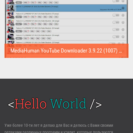
MediaHuman YouTube Downloader 3.9.22 (1007) (Repack & Portable)
MediaHuman YouTube Downloader (Repack & Portable) - удобное...
Войти
Уже более 10-ти лет я делаю для Вас и делюсь с Вами своими
репаками различных программ и утилит, которые пользуются