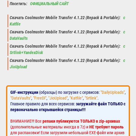
Посетить:
ОФИЦИАЛЬНЫЙ САЙТ
Скачать Coolmuster Mobile Transfer 4.1.22 (Repack & Portable):
с
Katfile
Скачать Coolmuster Mobile Transfer 4.1.22 (Repack & Portable):
с
DataVaults
Скачать Coolmuster Mobile Transfer 4.1.22 (Repack & Portable):
с
Srtlink+YandexDisk
Скачать Coolmuster Mobile Transfer 4.1.22 (Repack & Portable):
с
JioUpload
GIF-инструкции
(образцы) по загрузке с сервисов:
"DailyUploads"
,
"DataVaults"
,
"FreeDl"
,
"JioUpload"
,
"Katfile"
,
"Srtlink"
.
Главное правило для всех сервисов:
загружайте файл ТОЛЬКО с
первоначально открывшейся страницы!!!
ВНИМАНИЕ!!! Все
репаки публикуются ТОЛЬКО в zip-архивах
(дополнительные материалы иногда в 7z) и
НЕ требуют пароль
для распаковки! Если загрузили небольшой EXE-файл или архив