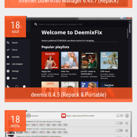
Internet Download Manager 6.43.7 (Repack)
Internet Download Manager (Repack) - это программа
предназначена для...
18
МАЙ
deemix 0.4.5 (Repack & Portable)
deemix (Repack & Portable) - программа позволяет скачивать
треки...
18
ИЮЛЬ