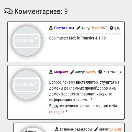
Комментариев: 9
Постояльцы
Автор:
home2023
2.07.2026 
Coolmuster Mobile Transfer 4.1.18
Меценат
Автор:
Georgy
7.11.2025 14:49
Вопрос почему инсталлятор, стучится на
домены рекламных провайдеров и на
домен lrepacks отправляет какую-то
информацию о системе ?
В других релизах инсталлятор так себя
не
ведёт
?
Главные редакторы
Автор:
LR.Support