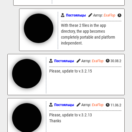
Постояльцы
Автор:
ExaFlop
27.04.
With these 2 files in the app
directory, the app becomes
completely portable and platform
independent.
Постояльцы
Автор:
ExaFlop
30.08.2024 10
Please, update to v.3.2.15
Постояльцы
Автор:
ExaFlop
11.06.2024 14
Please, update to v.3.2.13
Thanks