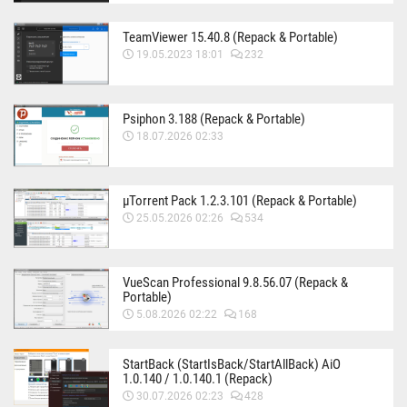
TeamViewer 15.40.8 (Repack & Portable)
19.05.2023 18:01
232
Psiphon 3.188 (Repack & Portable)
18.07.2026 02:33
µTorrent Pack 1.2.3.101 (Repack & Portable)
25.05.2026 02:26
534
VueScan Professional 9.8.56.07 (Repack &
Portable)
5.08.2026 02:22
168
StartBack (StartIsBack/StartAllBack) AiO
1.0.140 / 1.0.140.1 (Repack)
30.07.2026 02:23
428