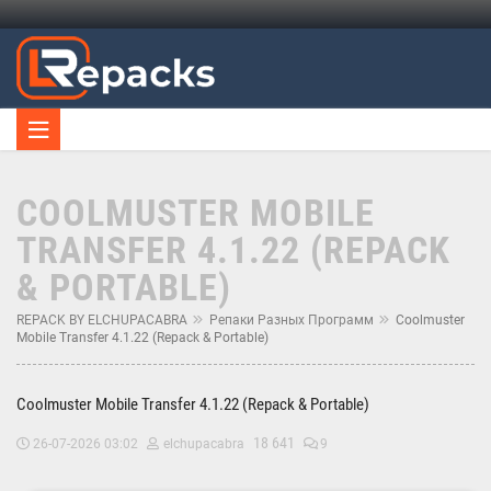
COOLMUSTER MOBILE
TRANSFER 4.1.22 (REPACK
& PORTABLE)
REPACK BY ELCHUPACABRA
Репаки Разных Программ
Coolmuster
Mobile Transfer 4.1.22 (Repack & Portable)
Coolmuster Mobile Transfer 4.1.22 (Repack & Portable)
18 641
26-07-2026 03:02
elchupacabra
9