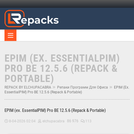
EPIM (EX. ESSENTIALPIM)
PRO BE 12.5.6 (REPACK &
PORTABLE)
REPACK BY ELCHUPACABRA
Репаки Программ Для Офиса
EPIM (ex.
EssentialPIM) Pro BE 12.5.6 (Repack & Portable)
EPIM (ex. EssentialPIM) Pro BE 12.5.6 (Repack & Portable)
86 976
8-04-2026 02:04
elchupacabra
113