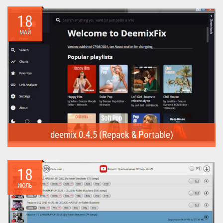
предназначена для...
18
МАЙ
deemix 0.4.5 (Repack & Portable)
deemix (Repack & Portable) - программа позволяет скачивать
треки...
18
ИЮЛЬ