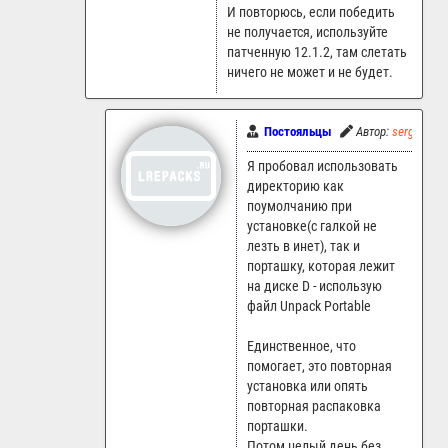
И повторюсь, если победить
не получается, используйте
патченную 12.1.2, там слетать
ничего не может и не будет.
Постояльцы
Автор:
sergko
Я пробовал использовать
директорию как
поумолчанию при
установке(с галкой не
лезть в инет), так и
порташку, которая лежит
на диске D - использую
файл Unpack Portable
Единственное, что
помогает, это повторная
установка или опять
повторная распаковка
порташки.
Потом целый день без