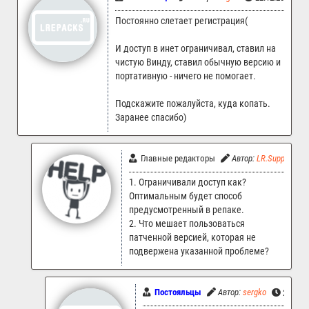
Постоянно слетает регистрация(
И доступ в инет ограничивал, ставил на
чистую Винду, ставил обычную версию и
портативную - ничего не помогает.
Подскажите пожалуйста, куда копать.
Заранее спасибо)
Главные редакторы
Автор:
LR.Support
1. Ограничивали доступ как?
Оптимальным будет способ
предусмотренный в репаке.
2. Что мешает пользоваться
патченной версией, которая не
подвержена указанной проблеме?
Постояльцы
Автор:
sergko
22.12.2