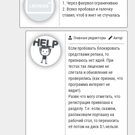
1. Через фаервол ограничиваю
2. Всяко пробовал и галочку
ставил, чтоб в инет не стучалась
Главные редакторы
Автор:
LR.Sup
Если пробовать блокировать
средствами репака, то
признаюсь нет идей. При
тестах так лицензия не
слетала и обновления не
проверялись (как признак, что
программа интернет не
видит).
Разве что могу отметить, что
регистрация привязана к
разделу. Т.е. если, скажем,
распаковали порташку на
рабочий стол, то переносить
её потом на диск D:\ нельзя.