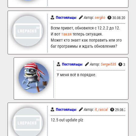
Постояльцы
Автор:
sergko
30.08.2025 05
Всем привет, обновился с 12.2.2 до 12.
И вот
такая
теперь ситуация.
Может кто знает как поправить или это
баг программы и ждать обновления?
Постояльцы
Автор:
Sergei535
30.08.2
У меня всё в порядке.
Постояльцы
Автор:
it_rascal
29.08.2025 1
12.5 out update plz