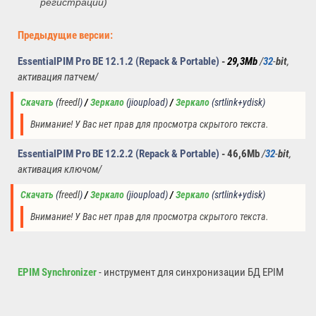
регистрации)
Предыдущие версии:
EssentialPIM Pro BE 12.1.2 (Repack & Portable)
-
29,3Mb
/
32
-
bit
,
активация патчем/
Скачать
(
freedl
)
/
Зеркало
(jioupload)
/ 
Зеркало
(
srtlink+ydisk
)
Внимание! У Вас нет прав для просмотра скрытого текста.
EssentialPIM Pro BE 12.2.2 (Repack & Portable)
- 46,6Mb
/
32
-
bit
,
активация ключом/
Скачать
(
freedl
)
/
Зеркало
(jioupload)
/ 
Зеркало
(
srtlink+ydisk
)
Внимание! У Вас нет прав для просмотра скрытого текста.
EPIM Synchronizer
- инструмент для синхронизации БД EPIM