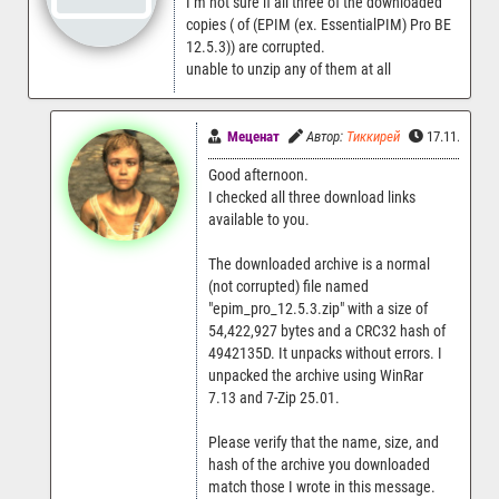
I’m not sure if all three of the downloaded
copies ( of (EPIM (ex. EssentialPIM) Pro BE
12.5.3)) are corrupted.
unable to unzip any of them at all
Меценат
Автор:
Тиккирей
17.11.2025 
Good afternoon.
I checked all three download links
available to you.
The downloaded archive is a normal
(not corrupted) file named
"epim_pro_12.5.3.zip" with a size of
54,422,927 bytes and a CRC32 hash of
4942135D. It unpacks without errors. I
unpacked the archive using WinRar
7.13 and 7-Zip 25.01.
Please verify that the name, size, and
hash of the archive you downloaded
match those I wrote in this message.