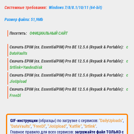
Системные требования:
Windows 7/8/8.1/10/11 (64-bit)
Размер файла: 51,9Mb
Посетить:
ОФИЦИАЛЬНЫЙ САЙТ
Скачать EPIM (ex. EssentialPIM) Pro BE 12.5.6 (Repack & Portable):
с
DataVaults
Скачать EPIM (ex. EssentialPIM) Pro BE 12.5.6 (Repack & Portable):
с
Srtlink+YandexDisk
Скачать EPIM (ex. EssentialPIM) Pro BE 12.5.6 (Repack & Portable):
с
JioUpload
Скачать EPIM (ex. EssentialPIM) Pro BE 12.5.6 (Repack & Portable):
с
FreeDl
GIF-инструкции
(образцы) по загрузке с сервисов:
"DailyUploads"
,
"DataVaults"
,
"FreeDl"
,
"JioUpload"
,
"Katfile"
,
"Srtlink"
.
Главное правило для всех сервисов:
загружайте файл ТОЛЬКО с