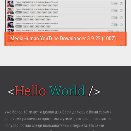
MediaHuman YouTube Downloader 3.9.22 (1007) (Repack & Portable)
MediaHuman YouTube Downloader (Repack & Portable) - удобное...
Войти
Уже более 10-ти лет я делаю для Вас и делюсь с Вами своими
репаками различных программ и утилит, которые пользуются
Забыли пароль?
Регистрация
популярностью среди пользователей интернета. На сайте