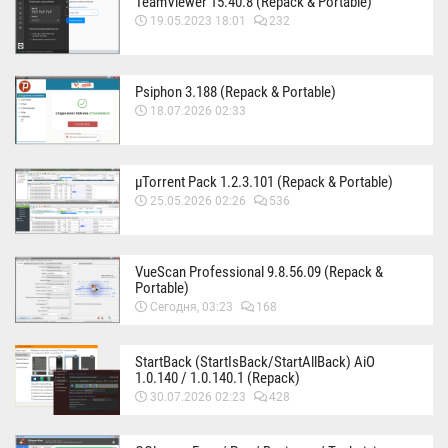
TeamViewer 15.40.8 (Repack & Portable)
19.05.2023 18:01
232
Psiphon 3.188 (Repack & Portable)
18.07.2026 02:33
µTorrent Pack 1.2.3.101 (Repack & Portable)
25.05.2026 02:26
536
VueScan Professional 9.8.56.09 (Repack &
Portable)
Сегодня, 03:23
168
StartBack (StartIsBack/StartAllBack) AiO
1.0.140 / 1.0.140.1 (Repack)
30.07.2026 02:23
428