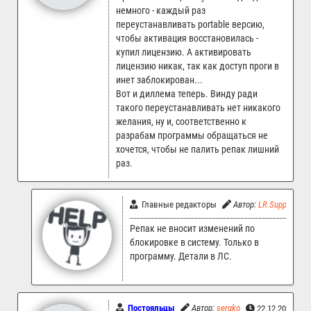
немного - каждый раз
переустанавливать portable версию,
чтобы активация восстановилась -
купил лицензию. А активировать
лицензию никак, так как доступ проги в
инет заблокирован...
Вот и диллема теперь. Винду ради
такого переустанавливать нет никакого
желания, ну и, соответственно к
разрабам программы обращаться не
хочется, чтобы не палить репак лишний
раз.
Главные редакторы
Автор:
LR.Support
Репак не вносит изменений по
блокировке в систему. Только в
программу. Детали в ЛС.
Постояльцы
Автор:
sergko
22.12.2025 03