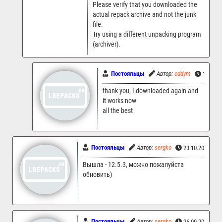
Please verify that you downloaded the
actual repack archive and not the junk
file.
Try using a different unpacking program
(archiver).
Постояльцы
Автор:
eddym
17.11.2
thank you, I downloaded again and
it works now
all the best
Постояльцы
Автор:
sergko
23.10.2025 07
Вышла - 12.5.3, можно пожалуйста
обновить)
Постояльцы
Автор:
sergko
26.09.2025 14