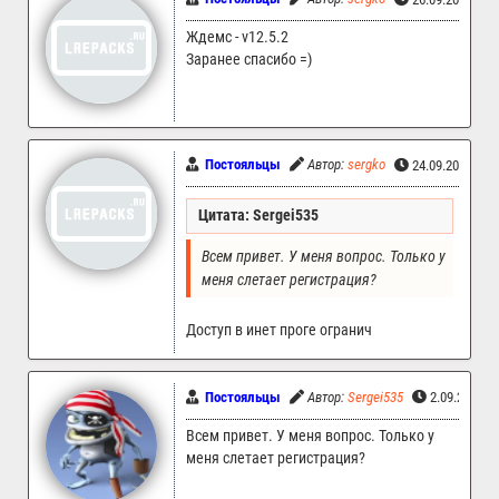
Ждемс - v12.5.2
Заранее спасибо =)
Постояльцы
Автор:
sergko
24.09.2025 08
Цитата: Sergei535
Всем привет. У меня вопрос. Только у 
меня слетает регистрация?
Доступ в инет проге огранич
Постояльцы
Автор:
Sergei535
2.09.2025 1
Всем привет. У меня вопрос. Только у
меня слетает регистрация?