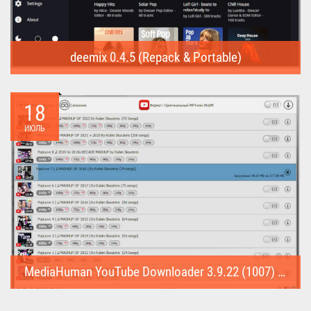
deemix 0.4.5 (Repack & Portable)
deemix (Repack & Portable) - программа позволяет скачивать
треки...
18
ИЮЛЬ
MediaHuman YouTube Downloader 3.9.22 (1007) (Repack & Portable)
MediaHuman YouTube Downloader (Repack & Portable) - удобное...