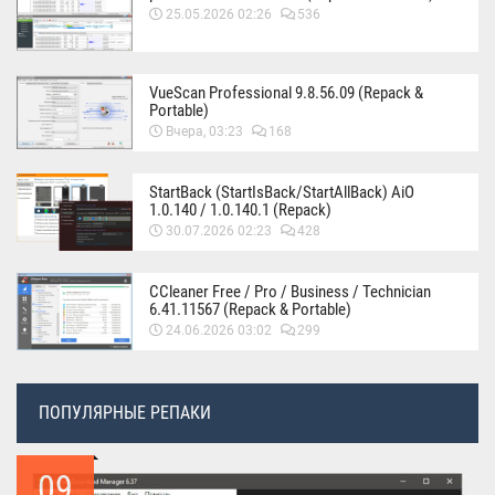
25.05.2026 02:26
536
VueScan Professional 9.8.56.09 (Repack &
Portable)
Вчера, 03:23
168
StartBack (StartIsBack/StartAllBack) AiO
1.0.140 / 1.0.140.1 (Repack)
30.07.2026 02:23
428
CCleaner Free / Pro / Business / Technician
6.41.11567 (Repack & Portable)
24.06.2026 03:02
299
ПОПУЛЯРНЫЕ РЕПАКИ
09