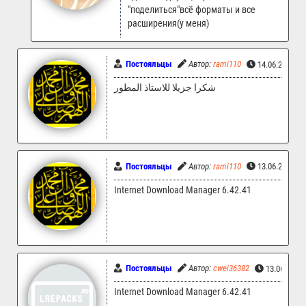
"поделиться"всё форматы и все
расширения(у меня)
Постояльцы
Автор:
rami110
14.06.2025 1
شكرا جزيلا للاستاذ المطور
Постояльцы
Автор:
rami110
13.06.2025 2
Internet Download Manager 6.42.41
Постояльцы
Автор:
cwei36382
13.06.2025
Internet Download Manager 6.42.41