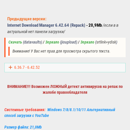
Предыдущие версии:
Internet Download Manager 6.42.64 (Repack)
- 20,9Mb
/
если в в
актуальной нет панели загрузки
/
Скачать
(datavaults) 
/ 
Зеркало
(jioupload) 
/ 
Зеркало
(
srtlink+ydisk
)
Внимание! У Вас нет прав для просмотра скрытого текста.
6.36.7 - 6.42.52
ВНИМАНИЕ!!! Возможен ЛОЖНЫЙ детект
антивирусов
на репак по
жалобе правообладателя
Системные требования:
Windows 7/8/8.1/10/11 Альтернативный
способ загрузки с YouTube
Размер файла: 21,0Mb