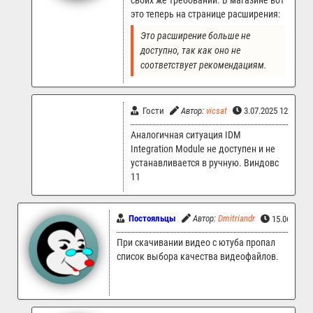
своих же требований. В магазине вот
это теперь на странице расширения:
Это расширение больше не 
доступно, так как оно не 
соответствует рекомендациям.
Гости
Автор:
vicsat
3.07.2025 12:39
Аналогичная ситуация IDM
Integration Module не доступен и не
устанавливается в ручную. Виндовс
11
Постояльцы
Автор:
Dmitriandr
15.06.2025
При скачивании видео с ютуба пропал
список выбора качества видеофайлов.