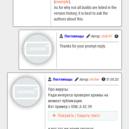
(
example
).
As for why not all builds are listed in the
version history, it is best to ask the
authors about this.
Постояльцы
Автор:
stxkr97
8.06.2
Thanks for your prompt reply.
Постояльцы
Автор:
Archer
31.05.2025 02:
Про вирусы:
Ради интереса проверял архивы на
момент публикации.
Вот пример с IDM_6.42.39
Показать / Скрыть текст
и вот тот же архив сегодня: