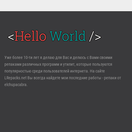
Войти
Уже более 10-ти лет я делаю для Вас и делюсь с Вами своими
репаками различных программ и утилит, которые пользуются
Забыли пароль?
Регистрация
популярностью среди пользователей интернета. На сайте
LRepacks.net Вы всегда найдете мои последние работы - репаки от
elchupacabra.