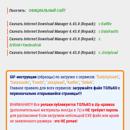
Посетить:
ОФИЦИАЛЬНЫЙ САЙТ
Скачать Internet Download Manager 6.43.8 (Repack):
с Katfile
Скачать Internet Download Manager 6.43.8 (Repack):
с DataVaults
Скачать Internet Download Manager 6.43.8 (Repack):
с
Srtlink+YandexDisk
Скачать Internet Download Manager 6.43.8 (Repack):
с JioUpload
GIF-инструкции
(образцы) по загрузке с сервисов:
"DailyUploads"
,
"DataVaults"
,
"FreeDl"
,
"JioUpload"
,
"Katfile"
,
"Srtlink"
.
Главное правило для всех сервисов:
загружайте файл ТОЛЬКО с
первоначально открывшейся страницы!!!
ВНИМАНИЕ!!! Все
репаки публикуются ТОЛЬКО в zip-архивах
(дополнительные материалы иногда в 7z) и
НЕ требуют пароль
для распаковки! Если загрузили небольшой EXE-файл или архив
не заявленного размера -
это НЕ репак!