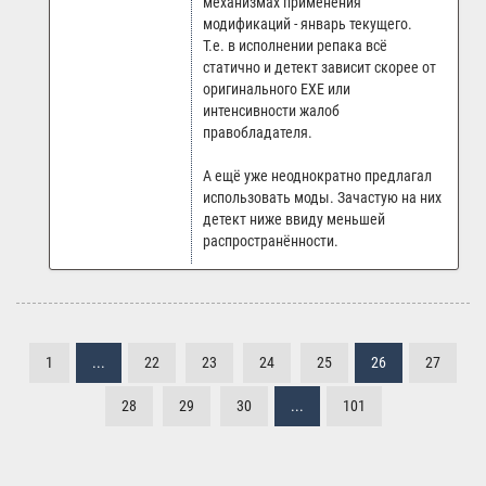
механизмах применения
модификаций - январь текущего.
Т.е. в исполнении репака всё
статично и детект зависит скорее от
оригинального EXE или
интенсивности жалоб
правобладателя.
А ещё уже неоднократно предлагал
использовать моды. Зачастую на них
детект ниже ввиду меньшей
распространённости.
1
...
22
23
24
25
26
27
28
29
30
...
101