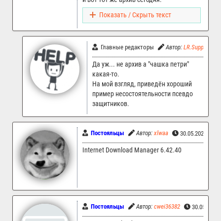
Показать / Скрыть текст
Главные редакторы
Автор:
LR.Support
Да уж... не архив а "чашка петри"
какая-то.
На мой взгляд, приведён хороший
пример несостоятельности псевдо
защитников.
Постояльцы
Автор:
xlwaa
30.05.2025 22:
Internet Download Manager 6.42.40
Постояльцы
Автор:
cwei36382
30.05.2025