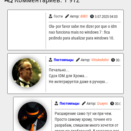
Гости
Автор:
BIBO
3.07.2025 04:03
Ola- por favor sabe me dizer por que o idm
nao funciona mais no windows 7 : fica
pedindo para atualizar para windows 10.
Постояльцы
Автор:
VitoAndolini
30.06.202
Печально...
Сдох IDM для Хрома...
Не интегрируется даже в ручную...
Постояльцы
Автор:
Quayns
30.06.202
Расширение само тут ни при чем.
Просто самому хрому, точнее его
разрабам, слишком много хочется от