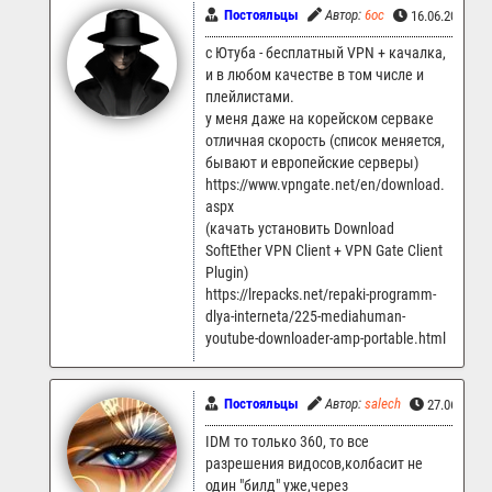
Постояльцы
Автор:
6oc
16.06.2025 07
с Ютуба - бесплатный VPN + качалка,
и в любом качестве в том числе и
плейлистами.
у меня даже на корейском серваке
отличная скорость (список меняется,
бывают и европейские серверы)
https://www.vpngate.net/en/download.
aspx
(качать установить Download
SoftEther VPN Client + VPN Gate Client
Plugin)
https://lrepacks.net/repaki-programm-
dlya-interneta/225-mediahuman-
youtube-downloader-amp-portable.html
Постояльцы
Автор:
salech
27.06.2025
IDM то только 360, то все
разрешения видосов,колбасит не
один "билд" уже,через