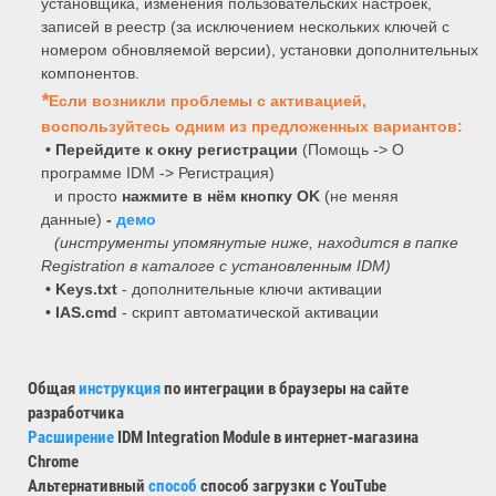
установщика, изменения пользовательских настроек,
записей в реестр (за исключением нескольких ключей с
номером обновляемой версии), установки дополнительных
компонентов.
*
Если возникли проблемы с активацией,
воспользуйтесь одним из предложенных вариантов:
•
Перейдите к окну регистрации
(Помощь -> О
программе IDM -> Регистрация)
и просто
нажмите в нём кнопку OK
(не меняя
данные)
-
демо
(инструменты упомянутые ниже, находится в папке
Registration в каталоге с установленным IDM)
• Keys.txt
- дополнительные ключи активации
• IAS.cmd
- скрипт автоматической активации
Общая
инструкция
по интеграции в браузеры на сайте
разработчика
Расширение
IDM Integration Module в интернет-магазина
Сhrome
Альтернативный
способ
способ загрузки с YouTube