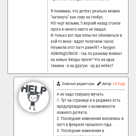
Я понимаю, что детект реально можно
"натянуть" как сову на глобус.
НО черт возьми, 5 версий назад стояла
прога и ничего никто не пищал.
И только вот при попытке обновиться в
кой-то веки - вдруг получаем такое.
Неужели этот патч pawel97 + keygen
ADMIN@CRACK - так по разному влияют
на новые билды проги? Что на одну
тишина - а на другую - ор до небес?
Главные редакторы
Автор:
LR.Support
А не надо совушку мучать.
1. Тут на странице и в редмике есть
предупреждение о возможности
ложного детекта.
2. Последние изменения вносились в
патч в феврале прошлого года.
3. Последние изменения в