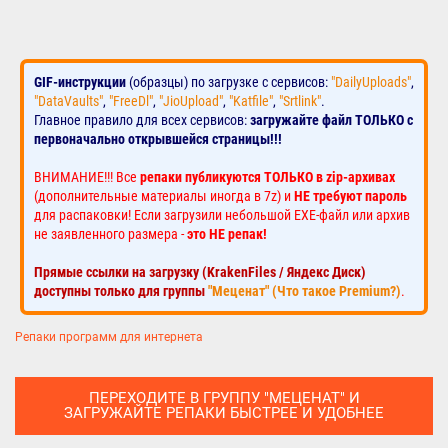
GIF-инструкции
(образцы) по загрузке с сервисов:
"DailyUploads"
,
"DataVaults"
,
"FreeDl"
,
"JioUpload"
,
"Katfile"
,
"Srtlink"
.
Главное правило для всех сервисов:
загружайте файл ТОЛЬКО с
первоначально открывшейся страницы!!!
ВНИМАНИЕ!!! Все
репаки публикуются ТОЛЬКО в zip-архивах
(дополнительные материалы иногда в 7z) и
НЕ требуют пароль
для распаковки! Если загрузили небольшой EXE-файл или архив
не заявленного размера -
это НЕ репак!
Прямые ссылки на загрузку (KrakenFiles / Яндекс Диск)
доступны только для группы
"Меценат" (Что такое Premium?)
.
Репаки программ для интернета
ПЕРЕХОДИТЕ В ГРУППУ "МЕЦЕНАТ" И
ЗАГРУЖАЙТЕ РЕПАКИ БЫСТРЕЕ И УДОБНЕЕ