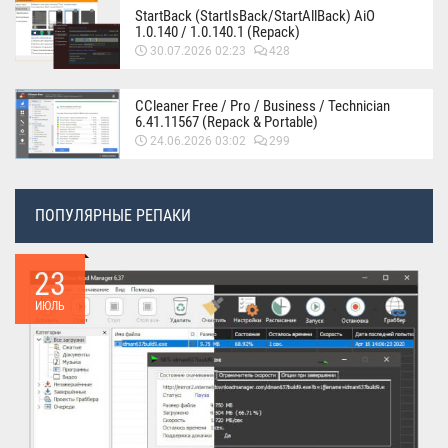
StartBack (StartIsBack/StartAllBack) AiO
1.0.140 / 1.0.140.1 (Repack)
30.07.2026 02:23
428
CCleaner Free / Pro / Business / Technician
6.41.11567 (Repack & Portable)
24.06.2026 03:02
299
ПОПУЛЯРНЫЕ РЕПАКИ
23
ИЮЛЬ