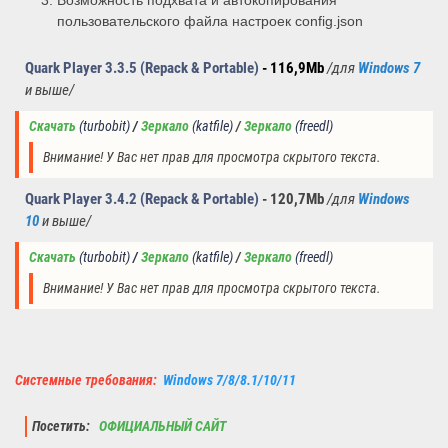
Возможность подхвата и автокопирования
пользовательского файла настроек config.json
Quark Player 3.3.5 (Repack & Portable)
- 116,9Mb
/
для
Windows 7
и выше/
Скачать
(turbobit)
/ 
Зеркало
(
katfile
)
/ 
Зеркало
(freedl)
Внимание! У Вас нет прав для просмотра скрытого текста.
Quark Player 3.4.2 (Repack & Portable)
- 120,7Mb
/
для
Windows
10
и выше/
Скачать
(turbobit)
/ 
Зеркало
(
katfile
)
/ 
Зеркало
(freedl)
Внимание! У Вас нет прав для просмотра скрытого текста.
Системные требования:
Windows 7/8/8.1/10/11
Посетить:
ОФИЦИАЛЬНЫЙ САЙТ