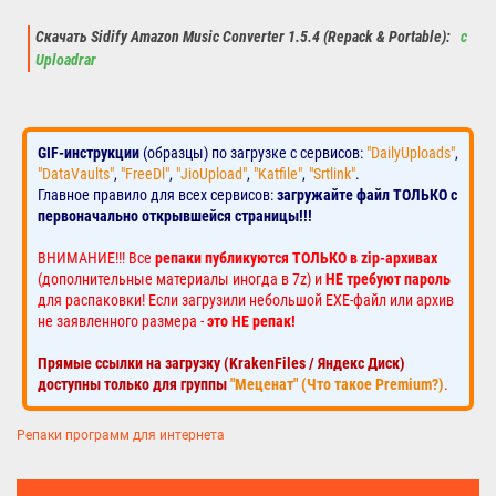
Скачать Sidify Amazon Music Converter 1.5.4 (Repack & Portable):
с
Uploadrar
GIF-инструкции
(образцы) по загрузке с сервисов:
"DailyUploads"
,
"DataVaults"
,
"FreeDl"
,
"JioUpload"
,
"Katfile"
,
"Srtlink"
.
Главное правило для всех сервисов:
загружайте файл ТОЛЬКО с
первоначально открывшейся страницы!!!
ВНИМАНИЕ!!! Все
репаки публикуются ТОЛЬКО в zip-архивах
(дополнительные материалы иногда в 7z) и
НЕ требуют пароль
для распаковки! Если загрузили небольшой EXE-файл или архив
не заявленного размера -
это НЕ репак!
Прямые ссылки на загрузку (KrakenFiles / Яндекс Диск)
доступны только для группы
"Меценат" (Что такое Premium?)
.
Репаки программ для интернета