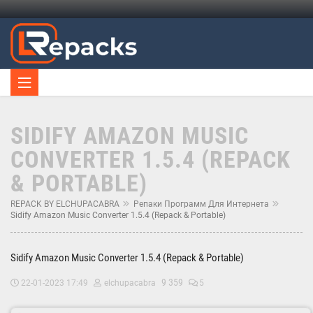
SIDIFY AMAZON MUSIC
CONVERTER 1.5.4 (REPACK
& PORTABLE)
REPACK BY ELCHUPACABRA
Репаки Программ Для Интернета
Sidify Amazon Music Converter 1.5.4 (Repack & Portable)
Sidify Amazon Music Converter 1.5.4 (Repack & Portable)
9 359
22-01-2023 17:49
elchupacabra
5