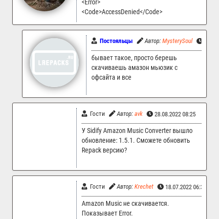
<Error>
<Code>AccessDenied</Code>
Постояльцы
Автор:
MysterySoul
9.12.
бывает такое, просто берешь
скачиваешь амазон мьюзик с
офсайта и все
Гости
Автор:
avk
28.08.2022 08:25
У Sidify Amazon Music Converter вышло
обновление: 1.5.1. Сможете обновить
Repack версию?
Гости
Автор:
Krechet
18.07.2022 06:32
Amazon Music не скачивается.
Показывает Error.