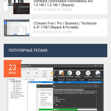
StartBack (StartIsBack/StartAllBack) AiO
1.0.140 / 1.0.140.1 (Repack)
30.07.2026 02:23
428
CCleaner Free / Pro / Business / Technician
6.41.11567 (Repack & Portable)
24.06.2026 03:02
299
ПОПУЛЯРНЫЕ РЕПАКИ
23
ИЮЛЬ