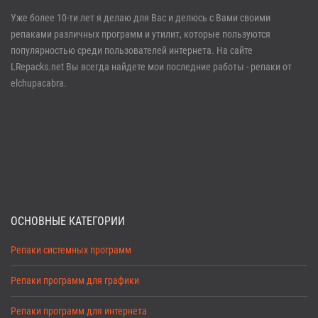
Войти
Уже более 10-ти лет я делаю для Вас и делюсь с Вами своими
репаками различных программ и утилит, которые пользуются
Забыли пароль?
Регистрация
популярностью среди пользователей интернета. На сайте
LRepacks.net Вы всегда найдете мои последние работы - репаки от
elchupacabra.
ОСНОВНЫЕ КАТЕГОРИИ
Репаки системных программ
Репаки программ для графики
Репаки программ для интернета