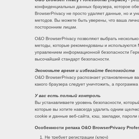
конфиденциальных данных браузера, которое обе
BrowserPrivacy не просто удаляет данные, но и 
методов. Вы можете быть уверены, что ваша лич
посторонним лицам.
O&O BrowserPrivacy позволяют выбрать нескольк
методы, которые рекомендованы и используются
управлением информационной безопасности Герма
высочайший стандарт безопасности.
Экономьте время и избегайте беспокойств
O&O BrowserPrivacy распознает установленные ва
какого браузера следует уничтожить, а программа
У вас есть полный контроль
Вы устанавливаете уровень безопасности, которы
которые вы хотите навсегда удалить одним щелч
cookie и данные веб-сайта, кэш, закладки, парол
Особенности репака
O&O BrowserPrivacy Profes
Не требует регистрации (ключ)