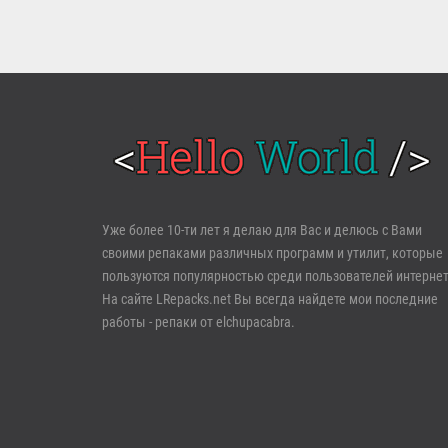
Войти
Уже более 10-ти лет я делаю для Вас и делюсь с Вами
своими репаками различных программ и утилит, которые
Забыли пароль?
Регистрация
пользуются популярностью среди пользователей интернет
На сайте LRepacks.net Вы всегда найдете мои последние
работы - репаки от elchupacabra.