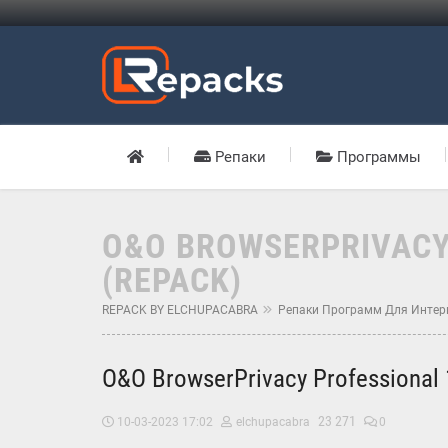
Репаки
Программы
O&O BROWSERPRIVACY 
(REPACK)
REPACK BY ELCHUPACABRA
Репаки Программ Для Интер
O&O BrowserPrivacy Professional 
23 271
10-03-2023 17:02
elchupacabra
0