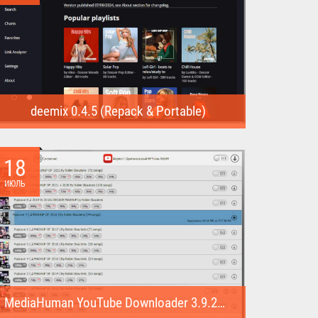
deemix 0.4.5 (Repack & Portable)
deemix (Repack & Portable) - программа позволяет
скачивать треки...
18
ИЮЛЬ
MediaHuman YouTube Downloader 3.9.22 (1007) (Repack & Portable)