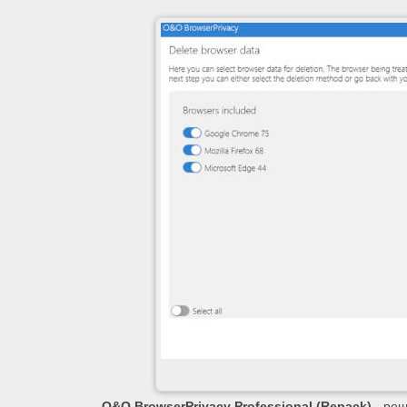
O&O BrowserPrivacy Professional (Repack)
- реш