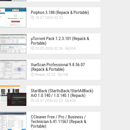
Psiphon 3.188 (Repack & Portable)
18.07.2026 02:33
µTorrent Pack 1.2.3.101 (Repack &
Portable)
25.05.2026 02:26
534
VueScan Professional 9.8.56.07
(Repack & Portable)
Вчера, 02:22
168
StartBack (StartIsBack/StartAllBack)
AiO 1.0.140 / 1.0.140.1 (Repack)
30.07.2026 02:23
428
CCleaner Free / Pro / Business /
Technician 6.41.11567 (Repack &
Portable)