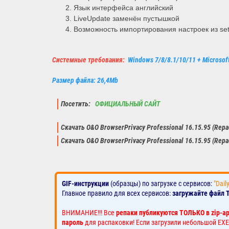
Язык интерфейса английский
LiveUpdate заменён пустышкой
Возможность импортирования настроек из set
Системные требования:
Windows 7/8/8.1/10/11 + Microsof
Размер файла: 26,4Mb
Посетить:
ОФИЦИАЛЬНЫЙ САЙТ
Скачать O&O BrowserPrivacy Professional 16.15.95 (Rep
Скачать O&O BrowserPrivacy Professional 16.15.95 (Rep
GIF-инструкции
(образцы) по загрузке с сервисов:
"Dail
Главное правило для всех сервисов:
загружайте файл 
ВНИМАНИЕ!!! Все
репаки публикуются ТОЛЬКО в zip-а
пароль
для распаковки! Если загрузили небольшой EXE