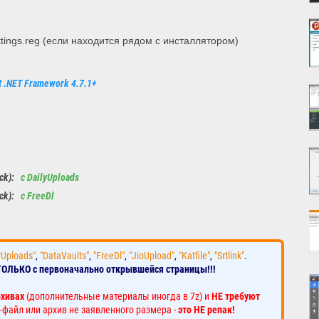
tings.reg (если находится рядом с инсталлятором)
t .NET Framework 4.7.1+
ack):
с DailyUploads
ack):
с FreeDl
yUploads"
,
"DataVaults"
,
"FreeDl"
,
"JioUpload"
,
"Katfile"
,
"Srtlink"
.
ТОЛЬКО с первоначально открывшейся страницы!!!
рхивах
(дополнительные материалы иногда в 7z) и
НЕ требуют
-файл или архив не заявленного размера -
это НЕ репак!