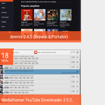
deemix 0.4.5 (Repack & Portable)
deemix (Repack & Portable) - программа позволяет
скачивать треки...
18
ИЮЛЬ
MediaHuman YouTube Downloader 3.9.22 (1007) (Repack & Portable)