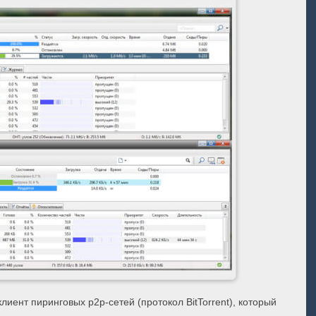
лиент пиринговых p2p-сетей (протокол BitTorrent), который