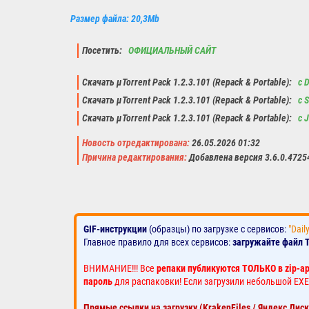
Размер файла: 20,3Mb
Посетить:
ОФИЦИАЛЬНЫЙ САЙТ
Скачать µTorrent Pack 1.2.3.101 (Repack & Portable):
с D
Скачать µTorrent Pack 1.2.3.101 (Repack & Portable):
с S
Скачать µTorrent Pack 1.2.3.101 (Repack & Portable):
с J
Новость отредактирована:
26.05.2026 01:32
Причина редактирования:
Добавлена версия 3.6.0.4725
GIF-инструкции
(образцы) по загрузке с сервисов:
"Dail
Главное правило для всех сервисов:
загружайте файл 
ВНИМАНИЕ!!! Все
репаки публикуются ТОЛЬКО в zip-а
пароль
для распаковки! Если загрузили небольшой EXE
Прямые ссылки на загрузку (KrakenFiles / Яндекс Дис