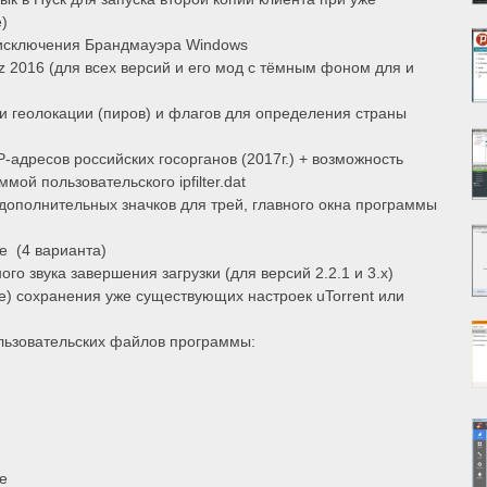
e)
 исключения Брандмауэра Windows
z 2016 (для всех версий и его мод с тёмным фоном для и
и геолокации (пиров) и флагов для определения страны
-адресов российских госорганов (2017г.) + возможность
мой пользовательского ipfilter.dat
дополнительных значков для трей, главного окна программы
е (4 варианта)
го звука завершения загрузки (для версий 2.2.1 и 3.х)
е) сохранения уже существующих настроек uTorrent или
пользовательских файлов программы:
е