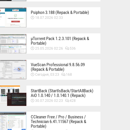
Psiphon 3.188 (Repack & Portable)
18.07.2026 02:33
µTorrent Pack 1.2.3.101 (Repack &
Portable)
25.05.2026 02:26
536
VueScan Professional 9.8.56.09
(Repack & Portable)
Сегодня, 03:23
168
StartBack (StartIsBack/StartAllBack)
AiO 1.0.140 / 1.0.140.1 (Repack)
30.07.2026 02:23
428
CCleaner Free / Pro / Business /
Technician 6.41.11567 (Repack &
Portable)