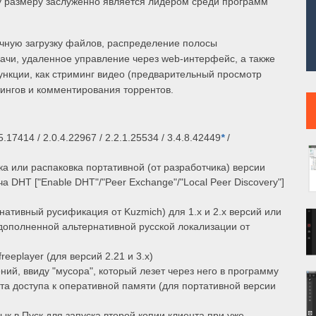
 размеру заслуженно является лидером среди программ
очную загрузку файлов, распределение полосы
дачи, удаленное управление через web-интерфейс, а также
нкции, как стриминг видео (предварительный просмотр
ингов и комментирования торрентов.
17414 / 2.0.4.22967 / 2.2.1.25534 / 3.4.8.42449
*
/
а или распаковка портативной (от разработчика) версии
 DHT ["Enable DHT"/"Peer Exchange"/"Local Peer Discovery"]
нативный русификация от Kuzmich) для 1.x и 2.x версий или
 дополненной альтернативной русской локализации от
reeplayer (для версий 2.21 и 3.x)
ний, ввиду "мусора", который лезет через него в программу
та доступа к оперативной памяти (для портативной версии
к в Пуск для запуска второй копии клиента при уже