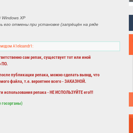
ой Windows XP
ь его отмены при установке (запрёщён на ряде
 модом A1eksandr1:
ветственно сам репак, существует тот или иной
 ПО.
осле публикации репака, можно сделать вывод, что
ого файла, т.е. вероятнее всего - ЗАКАЗНОЙ.
ти использования репака - НЕ ИСПОЛЬЗУЙТЕ его!!!
е госорганы)