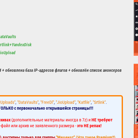
ataVaults
rtlink+YandexDisk
ioUpload
4 + обновлена база IP-адресов флагов + обновлён список анонсеров
yUploads"
,
"DataVaults"
,
"FreeDl"
,
"JioUpload"
,
"Katfile"
,
"Srtlink"
.
ТОЛЬКО с первоначально открывшейся страницы!!!
рхивах
(дополнительные материалы иногда в 7z) и
НЕ требуют
-файл или архив не заявленного размера -
это НЕ репак!
к) доступны только для группы
"Меценат" (Что такое Premium?)
.