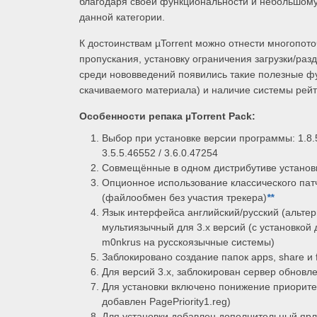
благодаря своей функциональности и небольшому
данной категории.
К достоинствам µTorrent можно отнести многопот
пропускания, установку ограничения загрузки/раз
среди нововведений появились такие полезные фу
скачиваемого материала) и наличие системы рейт
Особенности репака
µTorrent Pack:
Выбор при установке версии программы: 1.8.5.
3.5.5.46552 / 3.6.0.47254
Совмещённые в одном дистрибутиве установк
Опционное использование классического патча
(файлообмен без участия трекера)
*
*
Язык интерфейса английский/русский (альтер
мультиязычный для 3.x версий (с установкой
m0nkrus на русскоязычные системы)
Заблокировано создание папок apps, share и f
Для версий 3.x, заблокирован сервер обновле
Для установки включено понижение приорите
добавлен PagePriority1.reg)
Для установки добавлен дополнительный ярлы