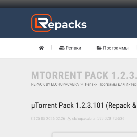
Репаки
Программы
ΜTORRENT PACK 1.2.3
REPACK BY ELCHUPACABRA
Репаки Программ Для Интер
µTorrent Pack 1.2.3.101 (Repack &
593 020
25-05-2026 02:26
elchupacabra
536