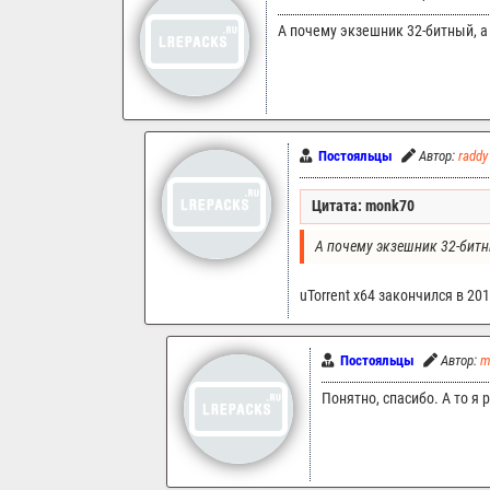
А почему экзешник 32-битный, а
Постояльцы
Автор:
raddy
Цитата: monk70
А почему экзешник 32-битн
uTorrent x64 закончился в 201
Постояльцы
Автор:
m
Понятно, спасибо. А то я 