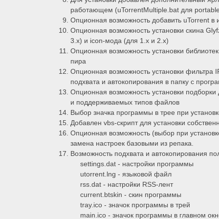
работающем (uTorrentMultiple.bat для portabl
Опционная возможность добавить uTorrent в
Опционная возможность установки скина Glyf
3.x) и icon-мода (для 1.x и 2.x)
Опционная возможность установки библиотек
пира
Опционная возможность установки фильтра IP
подхвата и автокопирования в папку с програм
Опционная возможность установки подборки 
и поддерживаемых типов файлов
Выбор значка программы в трее при установк
Добавлен vbs-скрипт для установки собственно
Опционная возможность (выбор при установк
замена настроек базовыми из репака.
Возможность подхвата и автокопирования 
settings.dat - настройки программы
utorrent.lng - языковой файл
rss.dat - настройки RSS-лент
current.btskin - скин программы
tray.ico - значок программы в трей
main.ico - значок программы в главном окн