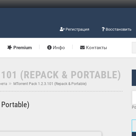
Регистрация
Восстановить
Premium
Инфо
Контакты
.101 (REPACK & PORTABLE)
нета
ΜTorrent Pack 1.2.3.101 (Repack & Portable)
 Portable)
Po