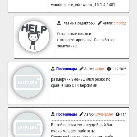
wondershare_edrawmax_15.1.4.1481...
Главные редакторы
Автор:
LR.Support
Остальные ссылки
откорректированы. Спасибо за
замечание.
Постояльцы
Автор:
dr.dux
1.12.2025 06:1
размерчик уменьшился резко по
сравнению с 14 версиями
Постояльцы
Автор:
DrPipishner
24.10.202
В этой версии есть неудобный баг,
очень мешает работать: