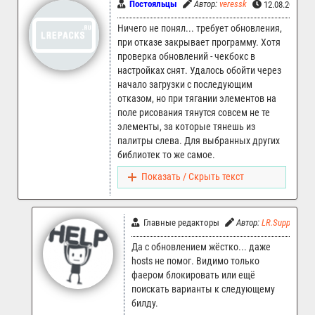
Постояльцы
Автор:
veressk
12.08.2023 22
Ничего не понял... требует обновления,
при отказе закрывает программу. Хотя
проверка обновлений - чекбокс в
настройках снят. Удалось обойти через
начало загрузки с последующим
отказом, но при тягании элементов на
поле рисования тянутся совсем не те
элементы, за которые тянешь из
палитры слева. Для выбранных других
библиотек то же самое.
Показать / Скрыть текст
Главные редакторы
Автор:
LR.Support
Да с обновлением жёстко... даже
hosts не помог. Видимо только
фаером блокировать или ещё
поискать варианты к следующему
билду.