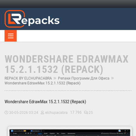
WONDERSHARE EDRAWMAX
15.2.1.1532 (REPACK)
REPACK BY ELCHUPACABRA
Репаки Программ Для Офиса
Wondershare EdrawMax 15.2.1.1532 (Repack)
Wondershare EdrawMax 15.2.1.1532 (Repack)
17 796
30-05-2026 03:24
elchupacabra
25