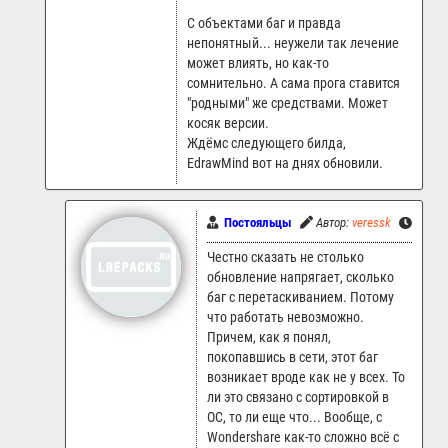
С объектами баг и правда
непонятный... неужели так лечение
может влиять, но как-то
сомнительно. А сама прога ставится
"родными" же средствами. Может
косяк версии.
Ждёмс следующего билда,
EdrawMind вот на днях обновили.
Постояльцы
Автор:
veressk
14.08.
Честно сказать не столько
обновление напрягает, сколько
баг с перетаскиванием. Потому
что работать невозможно.
Причем, как я понял,
покопавшись в сети, этот баг
возникает вроде как не у всех. То
ли это связано с сортировкой в
ОС, то ли еще что... Вообще, с
Wondershare как-то сложно всё с