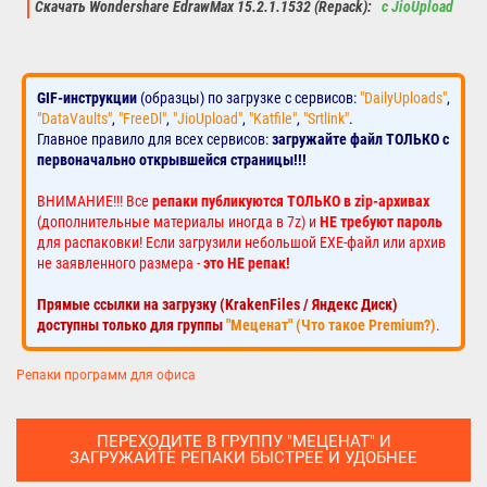
Скачать Wondershare EdrawMax 15.2.1.1532 (Repack):
с JioUpload
GIF-инструкции
(образцы) по загрузке с сервисов:
"DailyUploads"
,
"DataVaults"
,
"FreeDl"
,
"JioUpload"
,
"Katfile"
,
"Srtlink"
.
Главное правило для всех сервисов:
загружайте файл ТОЛЬКО с
первоначально открывшейся страницы!!!
ВНИМАНИЕ!!! Все
репаки публикуются ТОЛЬКО в zip-архивах
(дополнительные материалы иногда в 7z) и
НЕ требуют пароль
для распаковки! Если загрузили небольшой EXE-файл или архив
не заявленного размера -
это НЕ репак!
Прямые ссылки на загрузку (KrakenFiles / Яндекс Диск)
доступны только для группы
"Меценат" (Что такое Premium?)
.
Репаки программ для офиса
ПЕРЕХОДИТЕ В ГРУППУ "МЕЦЕНАТ" И
ЗАГРУЖАЙТЕ РЕПАКИ БЫСТРЕЕ И УДОБНЕЕ