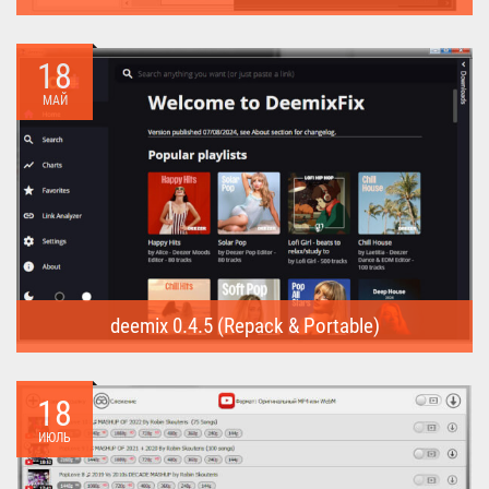
Internet Download Manager (Repack) - это программа
предназначена для...
18
МАЙ
deemix 0.4.5 (Repack & Portable)
deemix (Repack & Portable) - программа позволяет скачивать
треки...
18
ИЮЛЬ