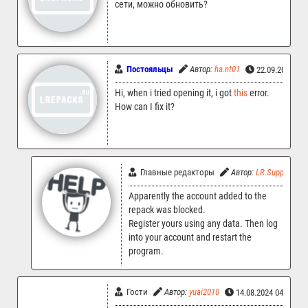
сети, можно обновить?
Постояльцы
Автор:
ha.nt01
22.09.2024 09
Hi, when i tried opening it, i got
this
error.
How can I fix it?
Главные редакторы
Автор:
LR.Support
Apparently the account added to the
repack was blocked.
Register yours using any data. Then log
into your account and restart the
program.
Гости
Автор:
yuai2010
14.08.2024 04:54