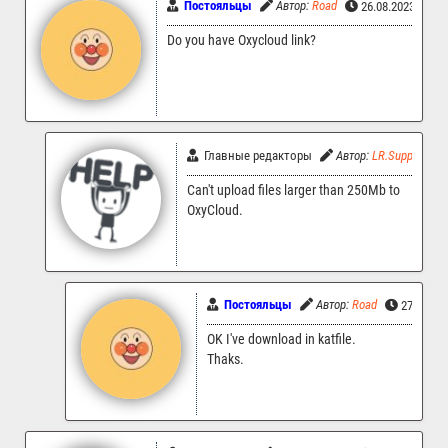
Постояльцы
Автор:
Road
26.08.2023 15:0
Do you have Oxycloud link?
Главные редакторы
Автор:
LR.Support
Can't upload files larger than 250Mb to
OxyCloud.
Постояльцы
Автор:
Road
27.08.20
OK I've download in katfile.
Thaks.