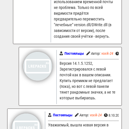
использованием временной почты
не проблема. Только по всей
видимости придётся
предварительно переместить
"лечебные" version.dll/DWrite.dll (в
зависимости от версии), после
создания своей учётки - вернуть.
Постояльцы
Автор:
voxik-24
21.02
Версия 14.1.5.1252,
Зарегистрировался с левой
почтой как в вашем описании.
Купить премикм не предлагает
(пока), но вот с левой панели
тянет рандомные значки, а не те
которые выбираешь.
Постояльцы
Автор:
voxik-24
8.10.2024 11
Уважаемый, вышла новая версия в