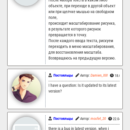
После набора текста в каком либо
объекте, при переходе в другой объект
или при щелчке мышью на свободном
поле,
происходит масштабирование рисунка,
в результате которого рисунок
превращается в точку.
После каждого ввода текста, рискуем
переходить в меню масштабирования,
для восстановления масштаба.
Возвращаюсь на предыдущую версию.
Постояльцы
Автор:
Damien_XIII
18.08.202
I have a question: Is it updated to its latest
version?
Постояльцы
Автор:
mosfet_20
22.04.2025
there is a bug in latest version. when i