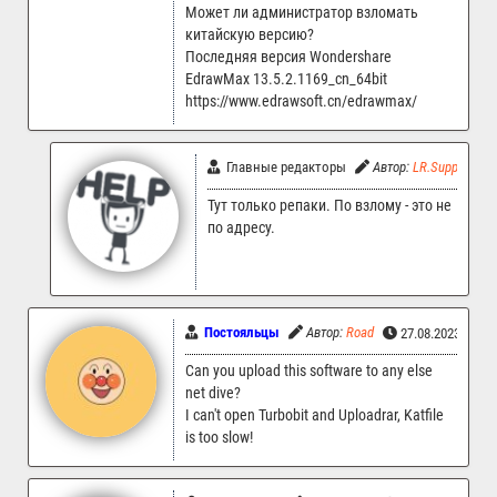
Может ли администратор взломать
китайскую версию?
Последняя версия Wondershare
EdrawMax 13.5.2.1169_cn_64bit
https://www.edrawsoft.cn/edrawmax/
Главные редакторы
Автор:
LR.Support
Тут только репаки. По взлому - это не
по адресу.
Постояльцы
Автор:
Road
27.08.2023 05:2
Can you upload this software to any else
net dive?
I can't open Turbobit and Uploadrar, Katfile
is too slow!