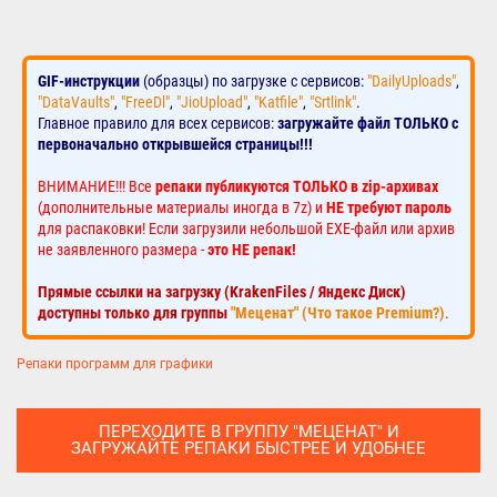
GIF-инструкции
(образцы) по загрузке с сервисов:
"DailyUploads"
,
"DataVaults"
,
"FreeDl"
,
"JioUpload"
,
"Katfile"
,
"Srtlink"
.
Главное правило для всех сервисов:
загружайте файл ТОЛЬКО с
первоначально открывшейся страницы!!!
ВНИМАНИЕ!!! Все
репаки публикуются ТОЛЬКО в zip-архивах
(дополнительные материалы иногда в 7z) и
НЕ требуют пароль
для распаковки! Если загрузили небольшой EXE-файл или архив
не заявленного размера -
это НЕ репак!
Прямые ссылки на загрузку (KrakenFiles / Яндекс Диск)
доступны только для группы
"Меценат" (Что такое Premium?)
.
Репаки программ для графики
ПЕРЕХОДИТЕ В ГРУППУ "МЕЦЕНАТ" И
ЗАГРУЖАЙТЕ РЕПАКИ БЫСТРЕЕ И УДОБНЕЕ