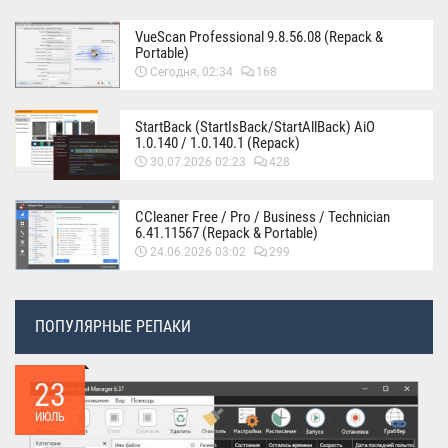
VueScan Professional 9.8.56.08 (Repack &
Portable)
Сегодня, 02:34
168
StartBack (StartIsBack/StartAllBack) AiO
1.0.140 / 1.0.140.1 (Repack)
30.07.2026 02:23
428
CCleaner Free / Pro / Business / Technician
6.41.11567 (Repack & Portable)
24.06.2026 03:02
299
ПОПУЛЯРНЫЕ РЕПАКИ
23
ИЮЛЬ