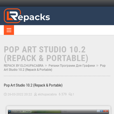
POP ART STUDIO 10.2
(REPACK & PORTABLE)
REPACK BY ELCHUPACABRA
Репаки Программ Для Графики
Pop
Art Studio 10.2 (Repack & Portable)
Pop Art Studio 10.2 (Repack & Portable)
6 379
26-03-2022 20:22
elchupacabra
1