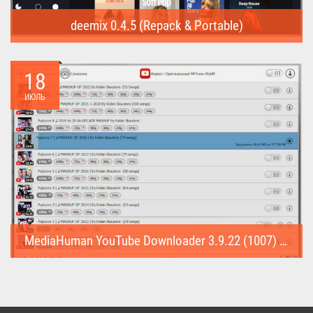
deemix 0.4.5 (Repack & Portable)
deemix (Repack & Portable) - программа позволяет скачивать
треки...
18
ИЮЛЬ
MediaHuman YouTube Downloader 3.9.22 (1007) (Repack & Portable)
MediaHuman YouTube Downloader (Repack & Portable) - удобное...