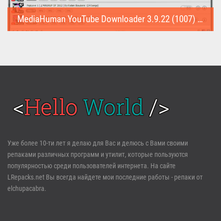
MediaHuman YouTube Downloader 3.9.22 (1007) (Repack & Portable)
MediaHuman YouTube Downloader (Repack & Portable) - удобное...
Войти
Уже более 10-ти лет я делаю для Вас и делюсь с Вами своими
репаками различных программ и утилит, которые пользуются
Забыли пароль?
Регистрация
популярностью среди пользователей интернета. На сайте
LRepacks.net Вы всегда найдете мои последние работы - репаки от
elchupacabra.