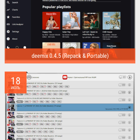
deemix 0.4.5 (Repack & Portable)
deemix (Repack & Portable) - программа позволяет скачивать
треки...
18
ИЮЛЬ