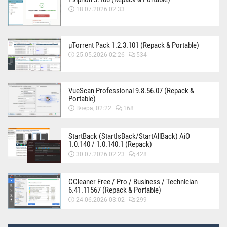
18.07.2026 02:33
µTorrent Pack 1.2.3.101 (Repack & Portable)
25.05.2026 02:26
534
VueScan Professional 9.8.56.07 (Repack &
Portable)
Вчера, 02:22
168
StartBack (StartIsBack/StartAllBack) AiO
1.0.140 / 1.0.140.1 (Repack)
30.07.2026 02:23
428
CCleaner Free / Pro / Business / Technician
6.41.11567 (Repack & Portable)
24.06.2026 03:02
299