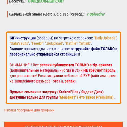
Посетить:
ОФИЦИАЛЬНЫЙ САЙТ
Скачать Foxit Studio Photo 3.6.6.916 (Repack):
с Uploadrar
GIF-инструкции
(образцы) по загрузке с сервисов:
"DailyUploads"
,
"DataVaults"
,
"FreeDl"
,
"JioUpload"
,
"Katfile"
,
"Srtlink"
.
Главное правило для всех сервисов:
загружайте файл ТОЛЬКО с
первоначально открывшейся страницы!!!
ВНИМАНИЕ!!! Все
репаки публикуются ТОЛЬКО в zip-архивах
(дополнительные материалы иногда в 7z) и
НЕ требуют пароль
для распаковки! Если загрузили небольшой EXE-файл или архив
не заявленного размера -
это НЕ репак!
Прямые ссылки на загрузку (KrakenFiles / Яндекс Диск)
доступны только для группы
"Меценат" (Что такое Premium?)
.
Репаки программ для графики