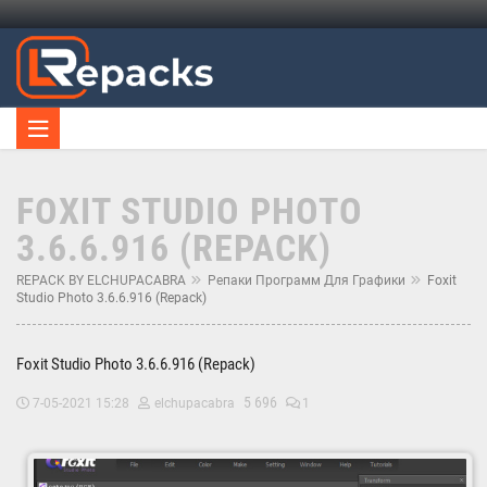
FOXIT STUDIO PHOTO
3.6.6.916 (REPACK)
REPACK BY ELCHUPACABRA
Репаки Программ Для Графики
Foxit
Studio Photo 3.6.6.916 (Repack)
Foxit Studio Photo 3.6.6.916 (Repack)
5 696
7-05-2021 15:28
elchupacabra
1