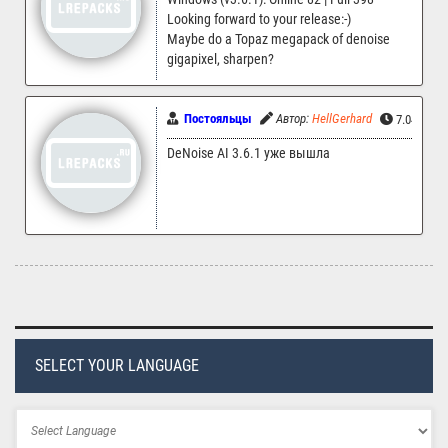
Looking forward to your release:-)
Maybe do a Topaz megapack of denoise
gigapixel, sharpen?
Постояльцы
Автор:
HellGerhard
7.04.2022
DeNoise AI 3.6.1 уже вышла
SELECT YOUR LANGUAGE