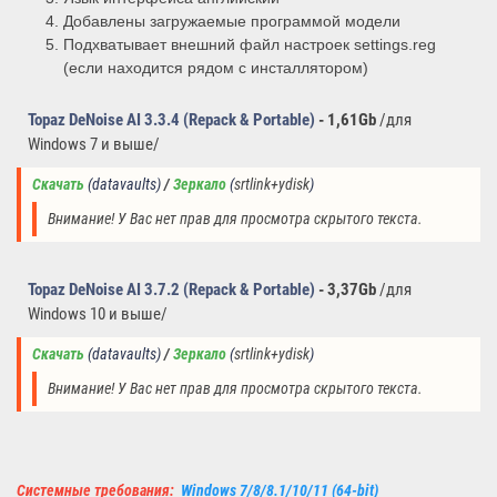
Добавлены загружаемые программой модели
Подхватывает внешний файл настроек settings.reg
(если находится рядом с инсталлятором)
Topaz DeNoise AI 3.3.4
(Repack & Portable)
-
1,61Gb
/для
Windows 7 и выше/
Скачать
(
datavaults
) 
/ 
Зеркало
(
srtlink+ydisk
)
Внимание! У Вас нет прав для просмотра скрытого текста.
Topaz DeNoise AI 3.7.2
(Repack & Portable)
-
3,37Gb
/для
Windows 10 и выше/
Скачать
(datavaults
) 
/ 
Зеркало
(
srtlink+ydisk
) 
Внимание! У Вас нет прав для просмотра скрытого текста.
Системные требования:
Windows 7/8/8.1/10/11 (64-bit)