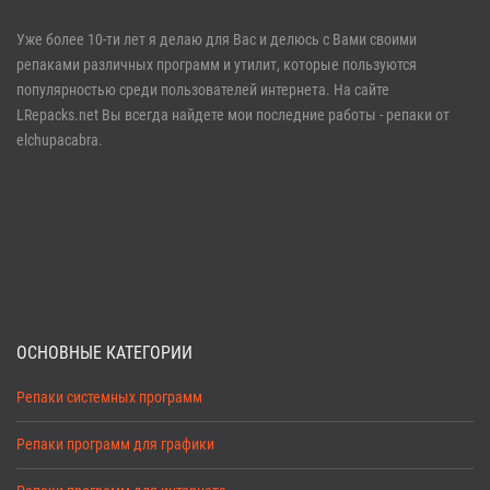
Войти
Уже более 10-ти лет я делаю для Вас и делюсь с Вами своими
репаками различных программ и утилит, которые пользуются
Забыли пароль?
Регистрация
популярностью среди пользователей интернета. На сайте
LRepacks.net Вы всегда найдете мои последние работы - репаки от
elchupacabra.
ОСНОВНЫЕ КАТЕГОРИИ
Репаки системных программ
Репаки программ для графики