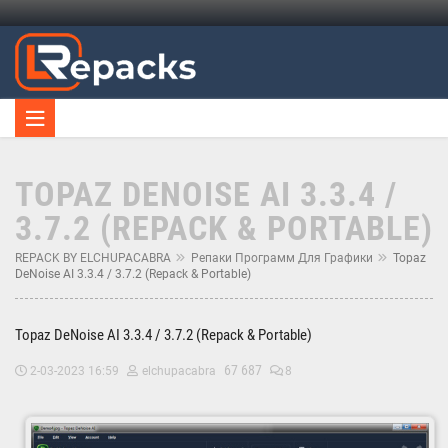
TOPAZ DENOISE AI 3.3.4 /
3.7.2 (REPACK & PORTABLE)
REPACK BY ELCHUPACABRA
Репаки Программ Для Графики
Topaz
DeNoise AI 3.3.4 / 3.7.2 (Repack & Portable)
Topaz DeNoise AI 3.3.4 / 3.7.2 (Repack & Portable)
67 687
2-03-2023 16:59
elchupacabra
8