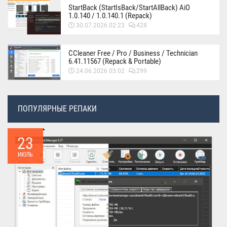
StartBack (StartIsBack/StartAllBack) AiO
1.0.140 / 1.0.140.1 (Repack)
30.07.2026 02:23
428
CCleaner Free / Pro / Business / Technician
6.41.11567 (Repack & Portable)
24.06.2026 03:02
299
ПОПУЛЯРНЫЕ РЕПАКИ
23
ИЮЛЬ