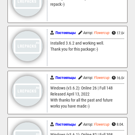
repack:-)
Постояльцы
Автор:
Flowercup
17.04.2022 
Installed 3.6.2 and working well.
Thank you for this package:-)
Постояльцы
Автор:
Flowercup
16.04.2022 
Windows (v3.6.2): Online 26 | Full 148
Released April 13, 2022
With thanks for all the past and future
works you have made:-)
Постояльцы
Автор:
Flowercup
8.04.2022 0
Windows (v3.6.1): Online 82 | Full 398