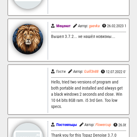
Меценат
Автор:
gaevka
26.02.2023 18:15
Вышел 3.7.2... не нашёл новизны...
Гости
Автор:
Guill3n88
12.07.2022 01:00
Hello, tried two versions of program and
both portable and installed and always get
a black windows 2 seconds and close. Win
10 64 bits 8GB ram. i5 3rd Gen. Too low
specs.
Постояльцы
Автор:
Flowercup
26.06.2022 
Thank you for this Topaz Denoise 3.7.0