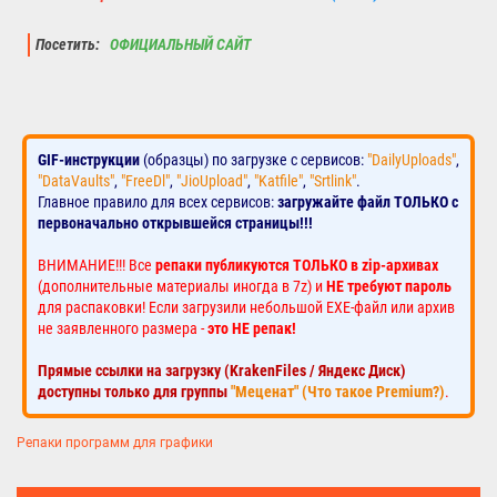
Посетить:
ОФИЦИАЛЬНЫЙ САЙТ
GIF-инструкции
(образцы) по загрузке с сервисов:
"DailyUploads"
,
"DataVaults"
,
"FreeDl"
,
"JioUpload"
,
"Katfile"
,
"Srtlink"
.
Главное правило для всех сервисов:
загружайте файл ТОЛЬКО с
первоначально открывшейся страницы!!!
ВНИМАНИЕ!!! Все
репаки публикуются ТОЛЬКО в zip-архивах
(дополнительные материалы иногда в 7z) и
НЕ требуют пароль
для распаковки! Если загрузили небольшой EXE-файл или архив
не заявленного размера -
это НЕ репак!
Прямые ссылки на загрузку (KrakenFiles / Яндекс Диск)
доступны только для группы
"Меценат" (Что такое Premium?)
.
Репаки программ для графики