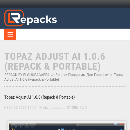
TOPAZ ADJUST AI 1.0.6
(REPACK & PORTABLE)
REPACK BY ELCHUPACABRA
Репаки Программ Для Графики
Topaz
Adjust AI 1.0.6 (Repack & Portable)
Topaz Adjust AI 1.0.6 (Repack & Portable)
21 386
24-06-2021 19:06
elchupacabra
0