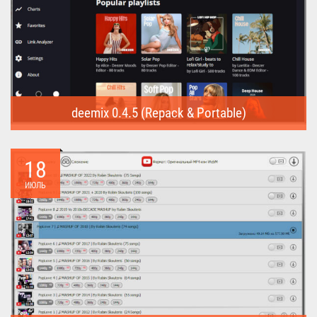
deemix 0.4.5 (Repack & Portable)
deemix (Repack & Portable) - программа позволяет скачивать
треки...
18
ИЮЛЬ