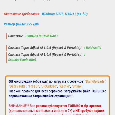
Системные требования:
Windows 7/8/8.1/10/11 (64-bit)
Размер файла: 255,2Mb
Посетить:
ОФИЦИАЛЬНЫЙ САЙТ
Скачать Topaz Adjust AI 1.0.6 (Repack & Portable):
с DataVaults
Скачать Topaz Adjust AI 1.0.6 (Repack & Portable):
с
Srtlink+YandexDisk
GIF-инструкции
(образцы) по загрузке с сервисов:
"DailyUploads"
,
"DataVaults"
,
"FreeDl"
,
"JioUpload"
,
"Katfile"
,
"Srtlink"
.
Главное правило для всех сервисов:
загружайте файл ТОЛЬКО с
первоначально открывшейся страницы!!!
ВНИМАНИЕ!!! Все
репаки публикуются ТОЛЬКО в zip-архивах
(дополнительные материалы иногда в 7z) и
НЕ требуют пароль