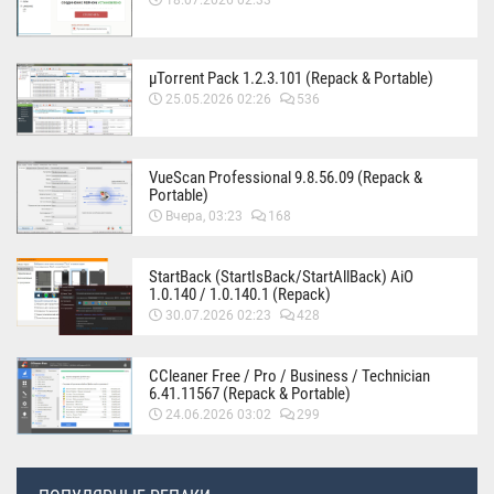
18.07.2026 02:33
µTorrent Pack 1.2.3.101 (Repack & Portable)
25.05.2026 02:26
536
VueScan Professional 9.8.56.09 (Repack &
Portable)
Вчера, 03:23
168
StartBack (StartIsBack/StartAllBack) AiO
1.0.140 / 1.0.140.1 (Repack)
30.07.2026 02:23
428
CCleaner Free / Pro / Business / Technician
6.41.11567 (Repack & Portable)
24.06.2026 03:02
299