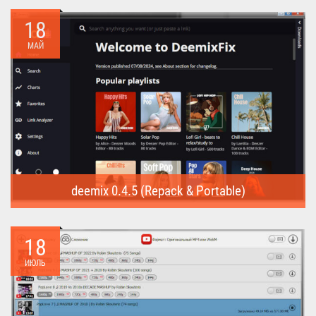
предназначена для...
18
МАЙ
deemix 0.4.5 (Repack & Portable)
deemix (Repack & Portable) - программа позволяет скачивать
треки...
18
ИЮЛЬ