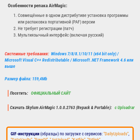
Особенности репака AirMagic:
Совмещённые в одном дистрибутиве установка программы
или распаковка портативной (PAF) версии
Не требует регистрации (патч)
Мультиязычный интерфейс (включая русский)
Системные требования:
Windows 7/8/8.1/10/11 (x64 bit only) /
Microsoft Visual C++ Redistributable / Microsoft .NET Framework 4.6 или
выше
Размер файла: 159,4Mb
Посетить:
ОФИЦИАЛЬНЫЙ САЙТ
Скачать Skylum AirMagic 1.0.0.2763 (Repack & Portable):
с Uploadrar
GIF-инструкции
(образцы) по загрузке с сервисов:
"DailyUploads"
,
"DataVaults"
,
"FreeDl"
,
"JioUpload"
,
"Katfile"
,
"Srtlink"
.