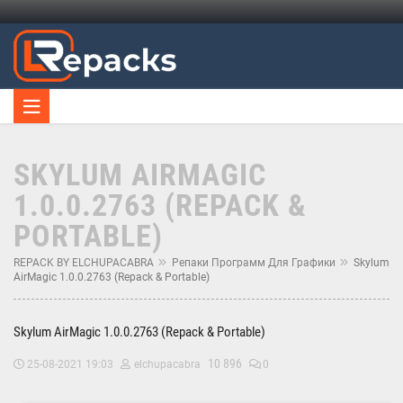
SKYLUM AIRMAGIC
1.0.0.2763 (REPACK &
PORTABLE)
REPACK BY ELCHUPACABRA
Репаки Программ Для Графики
Skylum
AirMagic 1.0.0.2763 (Repack & Portable)
Skylum AirMagic 1.0.0.2763 (Repack & Portable)
10 896
25-08-2021 19:03
elchupacabra
0