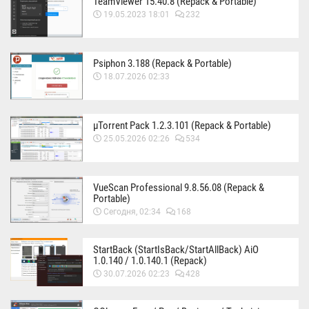
TeamViewer 15.40.8 (Repack & Portable)
19.05.2023 18:01
232
Psiphon 3.188 (Repack & Portable)
18.07.2026 02:33
µTorrent Pack 1.2.3.101 (Repack & Portable)
25.05.2026 02:26
534
VueScan Professional 9.8.56.08 (Repack &
Portable)
Сегодня, 02:34
168
StartBack (StartIsBack/StartAllBack) AiO
1.0.140 / 1.0.140.1 (Repack)
30.07.2026 02:23
428