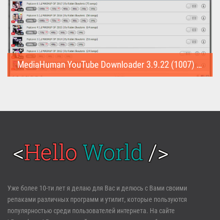
MediaHuman YouTube Downloader 3.9.22 (1007) (Repack & Portable)
MediaHuman YouTube Downloader (Repack & Portable) - удобное...
Войти
Уже более 10-ти лет я делаю для Вас и делюсь с Вами своими
репаками различных программ и утилит, которые пользуются
Забыли пароль?
Регистрация
популярностью среди пользователей интернета. На сайте