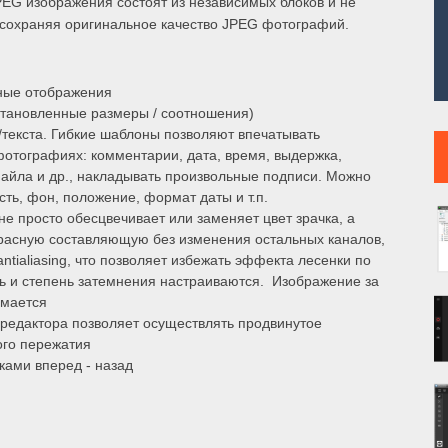
PEG изображения состоят из независимых блоков и не
сохраняя оригинальное качество JPEG фотографий.
ьные отображения
становленные размеры / соотношения)
/текста. Гибкие шаблоны позволяют впечатывать
тографиях: комментарии, дата, время, выдержка,
айла и др., накладывать произвольные подписи. Можно
сть, фон, положение, формат даты и т.п.
не просто обесцвечивает или заменяет цвет зрачка, а
красную составляющую без изменения остальных каналов,
ntialiasing, что позволяет избежать эффекта лесенки по
ть и степень затемнения настраиваются. Изображение за
имается
о редактора позволяет осуществлять продвинутое
ого пережатия
ками вперед - назад