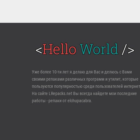
Войти
Уже более 10-ти лет я делаю для Вас и делюсь с Вами
своими репаками различных программ и утилит, которые
Забыли пароль?
Регистрация
пользуются популярностью среди пользователей интернет
На сайте LRepacks.net Вы всегда найдете мои последние
работы - репаки от elchupacabra.