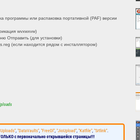
а программы или распаковка портативной (PAF) версии
ификация wvxwxvw)
ю Отправить (для установки)
s.reg (если находится рядом с инсталлятором)
Uploads
yUploads"
,
"DataVaults"
,
"FreeDl"
,
"JioUpload"
,
"Katfile"
,
"Srtlink"
.
ТОЛЬКО с первоначально открывшейся страницы!!!