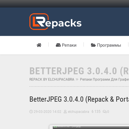
Репаки
Программы
BETTERJPEG 3.0.4.0 (
REPACK BY ELCHUPACABRA
Репаки Программ Для Графи
BetterJPEG 3.0.4.0 (Repack & Port
6 135
29-03-2020 14:02
elchupacabra
0