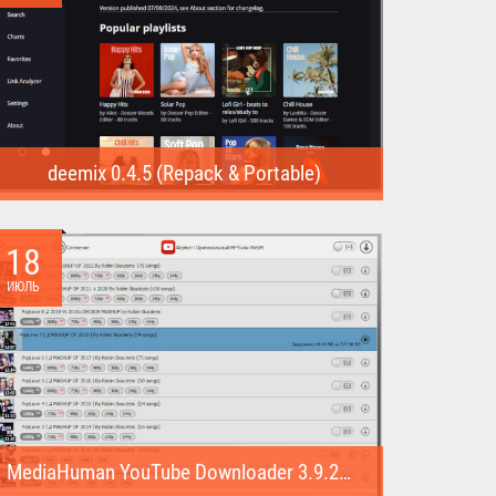
deemix 0.4.5 (Repack & Portable)
deemix (Repack & Portable) - программа позволяет
скачивать треки...
18
ИЮЛЬ
MediaHuman YouTube Downloader 3.9.22 (1007) (Repack & Portable)