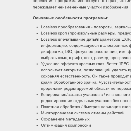
пережатия.Программа использует тот факт, что J
пережимает неизмененные участки изображения, 
Основные особенности программы:
Lossless преобразования - повороты, зеркал
Lossless кроп (произвольные размеры, преду
Lossless впечатывание даты/параметров EXIF
информацию, содержащуюся в электронных фо
диафрагма, ISO, фокусное расстояние, имя ф
выбрать язык, шрифт, цвет, размер, прозрачно
Удаление эффекта красных глаз. Better JPEG 
использует алгоритм, позволяющий удалить 
сохраняя естественность. Он также проводит a
краям обработанного зрачка. Чувствительнос
пределами редактируемой области не переж
Копирование/вставка участков в / из внешнег
редактирование отдельных участков без полн
Пакетная обработка / быстрая навигация кноп
Многоуровневая система отмены действий
Сохранение метаданных
Оптимизация компрессии