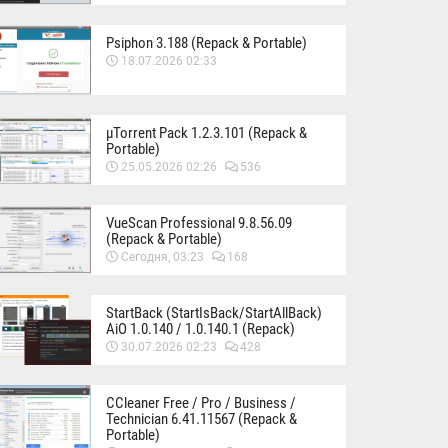
Psiphon 3.188 (Repack & Portable)
18.07.2026 02:33
µTorrent Pack 1.2.3.101 (Repack &
Portable)
25.05.2026 02:26
536
VueScan Professional 9.8.56.09
(Repack & Portable)
Сегодня, 03:23
168
StartBack (StartIsBack/StartAllBack)
AiO 1.0.140 / 1.0.140.1 (Repack)
30.07.2026 02:23
428
CCleaner Free / Pro / Business /
Technician 6.41.11567 (Repack &
Portable)