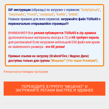
GIF-инструкции
(образцы) по загрузке с сервисов:
"DailyUploads"
,
"DataVaults"
,
"FreeDl"
,
"JioUpload"
,
"Katfile"
,
"Srtlink"
.
Главное правило для всех сервисов:
загружайте файл ТОЛЬКО с
первоначально открывшейся страницы!!!
ВНИМАНИЕ!!! Все
репаки публикуются ТОЛЬКО в zip-архивах
(дополнительные материалы иногда в 7z) и
НЕ требуют пароль
для распаковки! Если загрузили небольшой EXE-файл или архив
не заявленного размера -
это НЕ репак!
Прямые ссылки на загрузку (KrakenFiles / Яндекс Диск)
доступны только для группы
"Меценат" (Что такое Premium?)
.
Репаки мультимедиа программ
ПЕРЕХОДИТЕ В ГРУППУ "МЕЦЕНАТ" И
ЗАГРУЖАЙТЕ РЕПАКИ БЫСТРЕЕ И УДОБНЕЕ