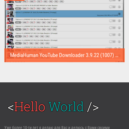
MediaHuman YouTube Downloader 3.9.22 (1007) (Repack & Portable)
MediaHuman YouTube Downloader (Repack & Portable) - удобное...
Войти
Уже более 10-ти лет я делаю для Вас и делюсь с Вами своими