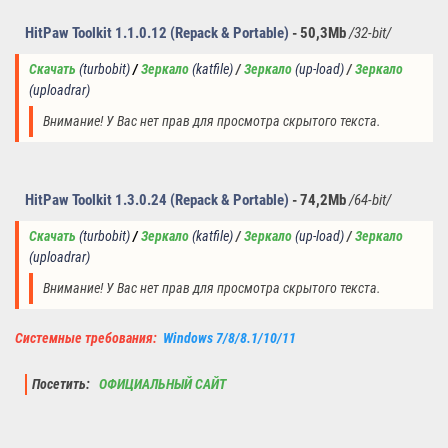
HitPaw Toolkit 1.1.0.12 (Repack & Portable)
- 50,3M
b
/32-bit/
Скачать
(turbobit)
/
Зеркало
(
katfile
)
/ 
Зеркало
(
u
p-load) 
/
Зеркало
(uploadrar)
Внимание! У Вас нет прав для просмотра скрытого текста.
HitPaw Toolkit 1.3.0.24 (Repack & Portable)
- 74,2Mb
/64-bit/
Скачать
(turbobit)
/
Зеркало
(
katfile
)
/ 
Зеркало
(
u
p-load) 
/
Зеркало
(uploadrar)
Внимание! У Вас нет прав для просмотра скрытого текста.
Системные требования:
Windows 7/8/8.1/10/11
Посетить:
ОФИЦИАЛЬНЫЙ САЙТ