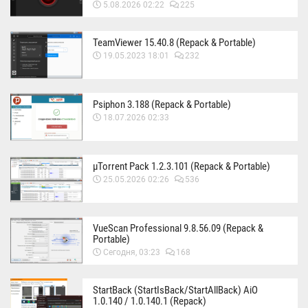
5.08.2026 02:22
225
TeamViewer 15.40.8 (Repack & Portable)
19.05.2023 18:01
232
Psiphon 3.188 (Repack & Portable)
18.07.2026 02:33
µTorrent Pack 1.2.3.101 (Repack & Portable)
25.05.2026 02:26
536
VueScan Professional 9.8.56.09 (Repack &
Portable)
Сегодня, 03:23
168
StartBack (StartIsBack/StartAllBack) AiO
1.0.140 / 1.0.140.1 (Repack)