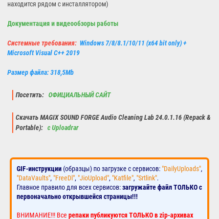
находится рядом с инсталлятором)
Документация и видеообзоры работы
Системные требования:
Windows 7/8/8.1/10/11 (x64 bit only) +
Microsoft Visual C++ 2019
Размер файла: 318,5Mb
Посетить:
ОФИЦИАЛЬНЫЙ САЙТ
Скачать MAGIX SOUND FORGE Audio Cleaning Lab 24.0.1.16 (Repack &
Portable):
с Uploadrar
GIF-инструкции
(образцы) по загрузке с сервисов:
"DailyUploads"
,
"DataVaults"
,
"FreeDl"
,
"JioUpload"
,
"Katfile"
,
"Srtlink"
.
Главное правило для всех сервисов:
загружайте файл ТОЛЬКО с
первоначально открывшейся страницы!!!
ВНИМАНИЕ!!! Все
репаки публикуются ТОЛЬКО в zip-архивах