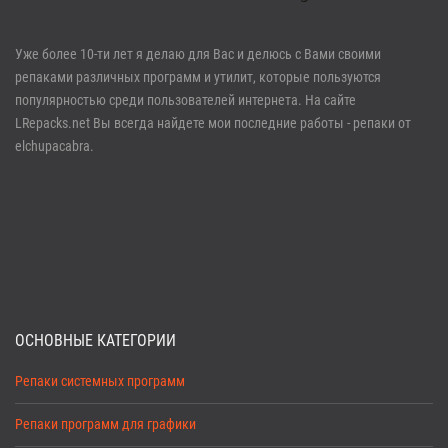
Войти
Уже более 10-ти лет я делаю для Вас и делюсь с Вами своими
репаками различных программ и утилит, которые пользуются
Забыли пароль?
Регистрация
популярностью среди пользователей интернета. На сайте
LRepacks.net Вы всегда найдете мои последние работы - репаки от
elchupacabra.
ОСНОВНЫЕ КАТЕГОРИИ
Репаки системных программ
Репаки программ для графики