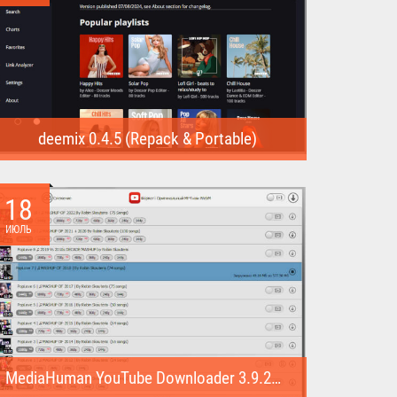
deemix 0.4.5 (Repack & Portable)
deemix (Repack & Portable) - программа позволяет
скачивать треки...
18
ИЮЛЬ
MediaHuman YouTube Downloader 3.9.22 (1007) (Repack & Portable)