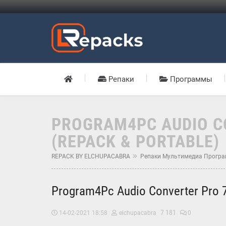
Репаки
Программы
PROGRAM4PC AUDIO C
(REPACK & PORTABLE)
REPACK BY ELCHUPACABRA
Репаки Мультимедиа Прогр
Program4Pc Audio Converter Pro 7
7 181
14-02-2021 18:58
elchupacabra
0