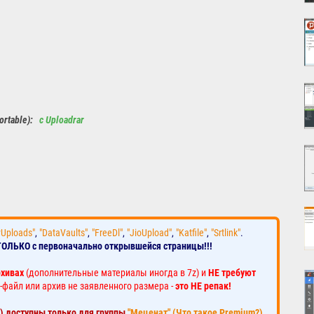
ortable):
с Uploadrar
yUploads"
,
"DataVaults"
,
"FreeDl"
,
"JioUpload"
,
"Katfile"
,
"Srtlink"
.
ТОЛЬКО с первоначально открывшейся страницы!!!
рхивах
(дополнительные материалы иногда в 7z) и
НЕ требуют
-файл или архив не заявленного размера -
это НЕ репак!
к) доступны только для группы
"Меценат" (Что такое Premium?)
.