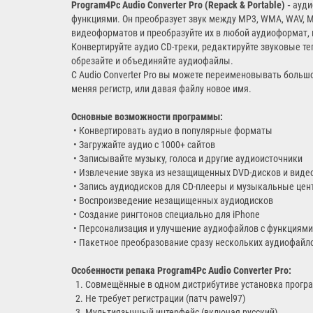
Program4Pc Audio Converter Pro (Repack & Portable) -
ауди
функциями. Он преобразует звук между MP3, WMA, WAV, M4
видеоформатов и преобразуйте их в любой аудиоформат, 
Конвертируйте аудио CD-треки, редактируйте звуковые те
обрезайте и объединяйте аудиофайлы.
С Audio Converter Pro вы можете переименовывать большо
меняя регистр, или давая файлу новое имя.
Основные возможности программы:
• Конвертировать аудио в популярные форматы
• Загружайте аудио с 1000+ сайтов
• Записывайте музыку, голоса и другие аудиоисточники
• Извлечение звука из незащищенных DVD-дисков и виде
• Запись аудиодисков для CD-плееры и музыкальные це
• Воспроизведение незащищенных аудиодисков
• Создание рингтонов специально для iPhone
• Персонализация и улучшение аудиофайлов с функциями
• Пакетное преобразование сразу нескольких аудиофайл
Особенности репака
Program4Pc Audio Converter Pro
:
1. Совмещённые в одном дистрибутиве установка програ
2. Не требует регистрации (патч pawel97)
3. Мультиязычный интерфейс (включая русский)