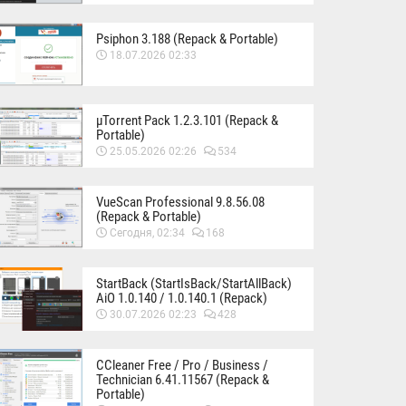
Psiphon 3.188 (Repack & Portable)
18.07.2026 02:33
µTorrent Pack 1.2.3.101 (Repack &
Portable)
25.05.2026 02:26
534
VueScan Professional 9.8.56.08
(Repack & Portable)
Сегодня, 02:34
168
StartBack (StartIsBack/StartAllBack)
AiO 1.0.140 / 1.0.140.1 (Repack)
30.07.2026 02:23
428
CCleaner Free / Pro / Business /
Technician 6.41.11567 (Repack &
Portable)