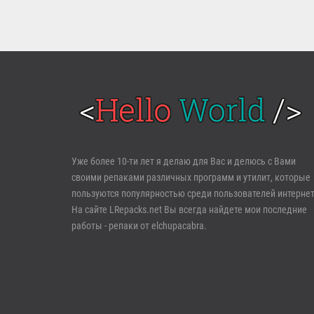
Войти
Уже более 10-ти лет я делаю для Вас и делюсь с Вами
своими репаками различных программ и утилит, которые
Забыли пароль?
Регистрация
пользуются популярностью среди пользователей интернет
На сайте LRepacks.net Вы всегда найдете мои последние
работы - репаки от elchupacabra.