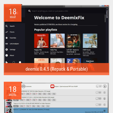
предназначена для...
18
МАЙ
deemix 0.4.5 (Repack & Portable)
deemix (Repack & Portable) - программа позволяет скачивать
треки...
18
ИЮЛЬ