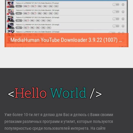
MediaHuman YouTube Downloader 3.9.22 (1007) (Repack & Portable)
MediaHuman YouTube Downloader (Repack & Portable) - удобное...
Войти
Уже более 10-ти лет я делаю для Вас и делюсь с Вами своими
репаками различных программ и утилит, которые пользуются
Забыли пароль?
Регистрация
популярностью среди пользователей интернета. На сайте