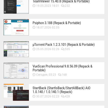
TeamViewer 15.40.8 (Repack & Portable)
19.05.2023 18:01
232
Psiphon 3.188 (Repack & Portable)
18.07.2026 02:33
µTorrent Pack 1.2.3.101 (Repack & Portable)
25.05.2026 02:26
535
VueScan Professional 9.8.56.09 (Repack &
Portable)
Сегодня, 03:23
168
StartBack (StartIsBack/StartAllBack) AiO
1.0.140 / 1.0.140.1 (Repack)
30.07.2026 02:23
428