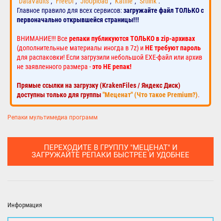
"DataVaults"
,
"FreeDl"
,
"JioUpload"
,
"Katfile"
,
"Srtlink"
.
Главное правило для всех сервисов:
загружайте файл ТОЛЬКО с
первоначально открывшейся страницы!!!
ВНИМАНИЕ!!! Все
репаки публикуются ТОЛЬКО в zip-архивах
(дополнительные материалы иногда в 7z) и
НЕ требуют пароль
для распаковки! Если загрузили небольшой EXE-файл или архив
не заявленного размера -
это НЕ репак!
Прямые ссылки на загрузку (KrakenFiles / Яндекс Диск)
доступны только для группы
"Меценат" (Что такое Premium?)
.
Репаки мультимедиа программ
ПЕРЕХОДИТЕ В ГРУППУ "МЕЦЕНАТ" И
ЗАГРУЖАЙТЕ РЕПАКИ БЫСТРЕЕ И УДОБНЕЕ
Информация