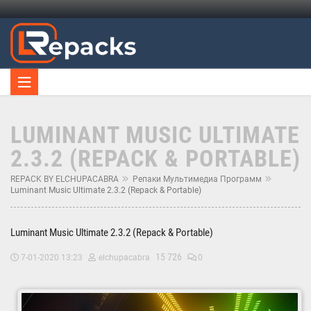
LUMINANT MUSIC ULTIMATE
2.3.2 (REPACK & PORTABLE)
REPACK BY ELCHUPACABRA
Репаки Мультимедиа Программ
Luminant Music Ultimate 2.3.2 (Repack & Portable)
Luminant Music Ultimate 2.3.2 (Repack & Portable)
15 726
7-01-2020 13:23
elchupacabra
0