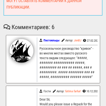
МОГУТ ОСТАВЛЯТЬ КОММЕНТАРИИ К ДАННОЙ
ПУБЛИКАЦИИ.
Комментариев: 6
Постояльцы
Автор:
JonBJ
27.02.2025 08:
Русскоязычное руководство "кривое" -
во многих местах вместо русского
текста видим следующее: "#####,
####### ########### #####,
######### ## ### ## #####, ### #
#########. ##### ######## ### ##
#####, ########## ###### #####"
Гости
Автор:
fatima farhat
10.12.2023 20:
Dear Sir,
Would you please issue a Repack for the