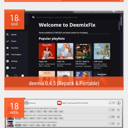
Internet Download Manager (Repack) - это программа
предназначена для...
18
МАЙ
deemix 0.4.5 (Repack & Portable)
deemix (Repack & Portable) - программа позволяет скачивать
треки...
18
ИЮЛЬ