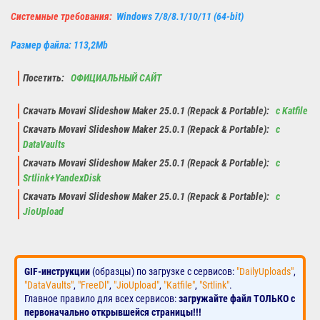
Системные требования:
Windows 7/8/8.1/10/11 (64-bit)
Размер файла: 113,2Mb
Посетить:
ОФИЦИАЛЬНЫЙ САЙТ
Скачать Movavi Slideshow Maker 25.0.1 (Repack & Portable):
с Katfile
Скачать Movavi Slideshow Maker 25.0.1 (Repack & Portable):
с
DataVaults
Скачать Movavi Slideshow Maker 25.0.1 (Repack & Portable):
с
Srtlink+YandexDisk
Скачать Movavi Slideshow Maker 25.0.1 (Repack & Portable):
с
JioUpload
GIF-инструкции
(образцы) по загрузке с сервисов:
"DailyUploads"
,
"DataVaults"
,
"FreeDl"
,
"JioUpload"
,
"Katfile"
,
"Srtlink"
.
Главное правило для всех сервисов:
загружайте файл ТОЛЬКО с
первоначально открывшейся страницы!!!