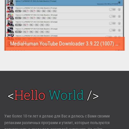
MediaHuman YouTube Downloader 3.9.22 (1007) (Repack & Portable)
MediaHuman YouTube Downloader (Repack & Portable) - удобное...
Войти
Уже более 10-ти лет я делаю для Вас и делюсь с Вами своими
репаками различных программ и утилит, которые пользуются
Забыли пароль?
Регистрация