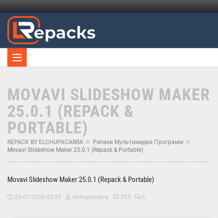
MOVAVI SLIDESHOW MAKER
25.0.1 (REPACK &
PORTABLE)
REPACK BY ELCHUPACABRA
Репаки Мультимедиа Программ
Movavi Slideshow Maker 25.0.1 (Repack & Portable)
Movavi Slideshow Maker 25.0.1 (Repack & Portable)
32 313
20-07-2026 02:45
elchupacabra
6