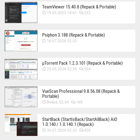
TeamViewer 15.40.8 (Repack & Portable)
19.05.2023 18:01
232
Psiphon 3.188 (Repack & Portable)
18.07.2026 02:33
µTorrent Pack 1.2.3.101 (Repack & Portable)
25.05.2026 02:26
534
VueScan Professional 9.8.56.08 (Repack &
Portable)
Вчера, 02:34
168
StartBack (StartIsBack/StartAllBack) AiO
1.0.140 / 1.0.140.1 (Repack)
30.07.2026 02:23
428