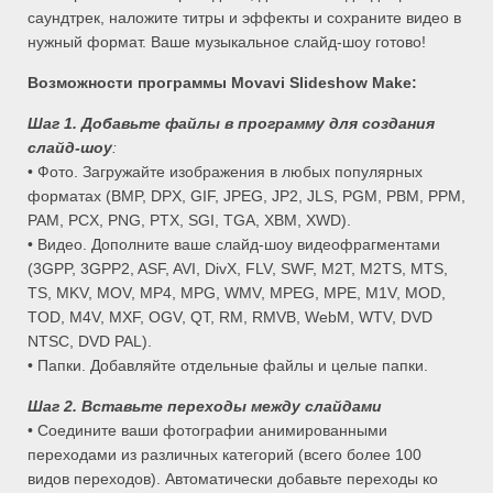
саундтрек, наложите титры и эффекты и сохраните видео в
нужный формат. Ваше музыкальное слайд-шоу готово!
Возможности программы Movavi Slideshow Make:
Шаг 1. Добавьте файлы в программу для создания
слайд-шоу
:
• Фото. Загружайте изображения в любых популярных
форматах (BMP, DPX, GIF, JPEG, JP2, JLS, PGM, PBM, PPM,
PAM, PCX, PNG, PTX, SGI, TGA, XBM, XWD).
• Видео. Дополните ваше слайд-шоу видеофрагментами
(3GPP, 3GPP2, ASF, AVI, DivX, FLV, SWF, M2T, M2TS, MTS,
TS, MKV, MOV, MP4, MPG, WMV, MPEG, MPE, M1V, MOD,
TOD, M4V, MXF, OGV, QT, RM, RMVB, WebM, WTV, DVD
NTSC, DVD PAL).
• Папки. Добавляйте отдельные файлы и целые папки.
Шаг 2. Вставьте переходы между слайдами
• Соедините ваши фотографии анимированными
переходами из различных категорий (всего более 100
видов переходов). Автоматически добавьте переходы ко