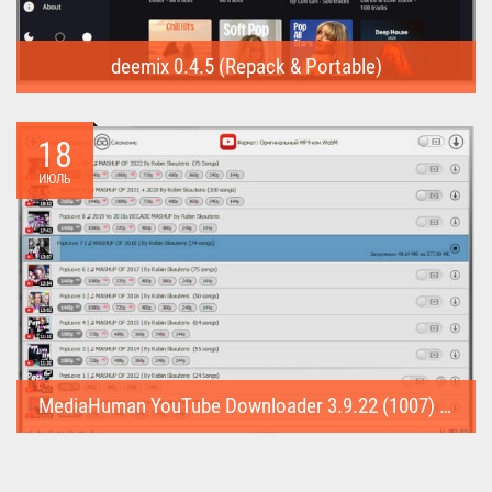
deemix 0.4.5 (Repack & Portable)
deemix (Repack & Portable) - программа позволяет скачивать
треки...
18
ИЮЛЬ
MediaHuman YouTube Downloader 3.9.22 (1007) (Repack & Portable)
MediaHuman YouTube Downloader (Repack & Portable) - удобное...