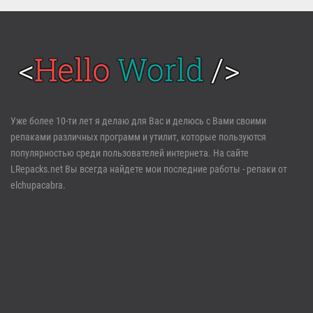
Войти
Уже более 10-ти лет я делаю для Вас и делюсь с Вами своими
репаками различных программ и утилит, которые пользуются
Забыли пароль?
Регистрация
популярностью среди пользователей интернета. На сайте
LRepacks.net Вы всегда найдете мои последние работы - репаки от
elchupacabra.