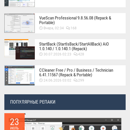
VueScan Professional 9.8.56.08 (Repack &
Portable)
Вчера, 02:34
168
StartBack (StartIsBack/StartAllBack) AiO
1.0.140 / 1.0.140.1 (Repack)
30.07.2026 02:23
428
CCleaner Free / Pro / Business / Technician
6.41.11567 (Repack & Portable)
24.06.2026 03:02
299
ПОПУЛЯРНЫЕ РЕПАКИ
23
ИЮЛЬ