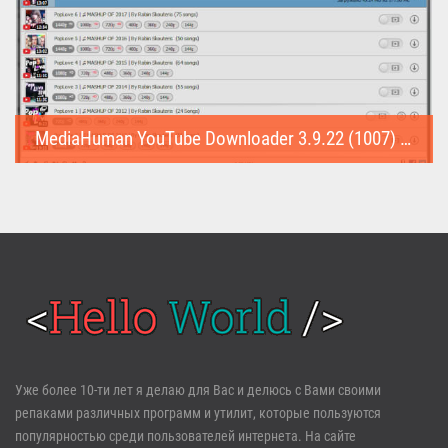
MediaHuman YouTube Downloader 3.9.22 (1007) (Repack & Portable)
MediaHuman YouTube Downloader (Repack & Portable) - удобное...
Войти
Уже более 10-ти лет я делаю для Вас и делюсь с Вами своими
репаками различных программ и утилит, которые пользуются
Забыли пароль?
Регистрация
популярностью среди пользователей интернета. На сайте