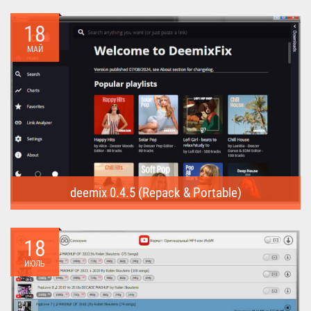
Internet Download Manager (Repack) - это программа
предназначена для...
18
МАЙ
deemix 0.4.5 (Repack & Portable)
deemix (Repack & Portable) - программа позволяет скачивать
треки...
18
ИЮЛЬ