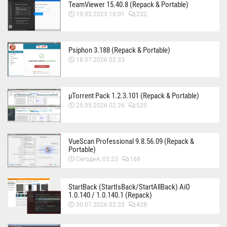
TeamViewer 15.40.8 (Repack & Portable)
19.05.2023 18:01
232
Psiphon 3.188 (Repack & Portable)
18.07.2026 02:33
µTorrent Pack 1.2.3.101 (Repack & Portable)
25.05.2026 02:26
535
VueScan Professional 9.8.56.09 (Repack &
Portable)
Сегодня, 03:23
168
StartBack (StartIsBack/StartAllBack) AiO
1.0.140 / 1.0.140.1 (Repack)
30.07.2026 02:23
428