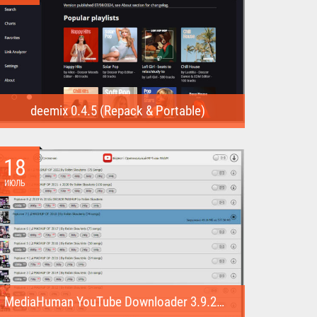
deemix 0.4.5 (Repack & Portable)
deemix (Repack & Portable) - программа позволяет
скачивать треки...
18
ИЮЛЬ
MediaHuman YouTube Downloader 3.9.22 (1007) (Repack & Portable)