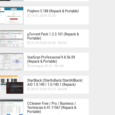
Psiphon 3.188 (Repack & Portable)
18.07.2026 02:33
µTorrent Pack 1.2.3.101 (Repack &
Portable)
25.05.2026 02:26
534
VueScan Professional 9.8.56.09
(Repack & Portable)
Сегодня, 03:23
168
StartBack (StartIsBack/StartAllBack)
AiO 1.0.140 / 1.0.140.1 (Repack)
30.07.2026 02:23
428
CCleaner Free / Pro / Business /
Technician 6.41.11567 (Repack &
Portable)