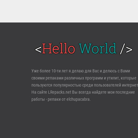
Войти
Уже более 10-ти лет я делаю для Вас и делюсь с Вами
своими репаками различных программ и утилит, которые
Забыли пароль?
Регистрация
пользуются популярностью среди пользователей интернет
На сайте LRepacks.net Вы всегда найдете мои последние
работы - репаки от elchupacabra.