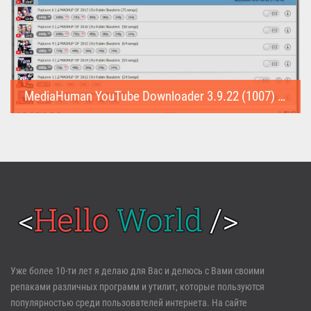
MediaHuman YouTube Downloader 3.9.22 (1007) (Repack & Portable)
MediaHuman YouTube Downloader (Repack & Portable) - удобное...
Войти
Уже более 10-ти лет я делаю для Вас и делюсь с Вами своими
репаками различных программ и утилит, которые пользуются
Забыли пароль?
Регистрация
популярностью среди пользователей интернета. На сайте