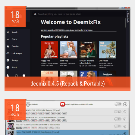
Internet Download Manager (Repack) - это программа
предназначена для...
18
МАЙ
deemix 0.4.5 (Repack & Portable)
deemix (Repack & Portable) - программа позволяет скачивать
треки...
18
ИЮЛЬ