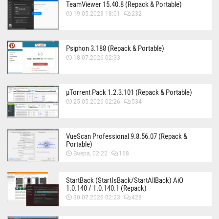
TeamViewer 15.40.8 (Repack & Portable)
19.05.2023 18:01
232
Psiphon 3.188 (Repack & Portable)
18.07.2026 02:33
µTorrent Pack 1.2.3.101 (Repack & Portable)
25.05.2026 02:26
534
VueScan Professional 9.8.56.07 (Repack &
Portable)
Вчера, 02:22
168
StartBack (StartIsBack/StartAllBack) AiO
1.0.140 / 1.0.140.1 (Repack)
30.07.2026 02:23
428