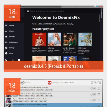
Internet Download Manager (Repack) - это программа
предназначена для...
18
МАЙ
deemix 0.4.5 (Repack & Portable)
deemix (Repack & Portable) - программа позволяет скачивать
треки...
18
ИЮЛЬ