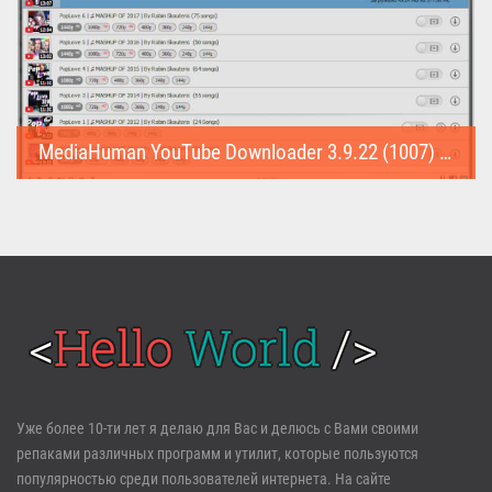
MediaHuman YouTube Downloader 3.9.22 (1007) (Repack & Portable)
MediaHuman YouTube Downloader (Repack & Portable) - удобное...
Войти
Уже более 10-ти лет я делаю для Вас и делюсь с Вами своими
репаками различных программ и утилит, которые пользуются
Забыли пароль?
Регистрация
популярностью среди пользователей интернета. На сайте