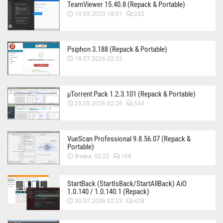
TeamViewer 15.40.8 (Repack & Portable)
19.05.2023 18:01
232
Psiphon 3.188 (Repack & Portable)
18.07.2026 02:33
µTorrent Pack 1.2.3.101 (Repack & Portable)
25.05.2026 02:26
534
VueScan Professional 9.8.56.07 (Repack &
Portable)
Вчера, 02:22
168
StartBack (StartIsBack/StartAllBack) AiO
1.0.140 / 1.0.140.1 (Repack)
30.07.2026 02:23
428