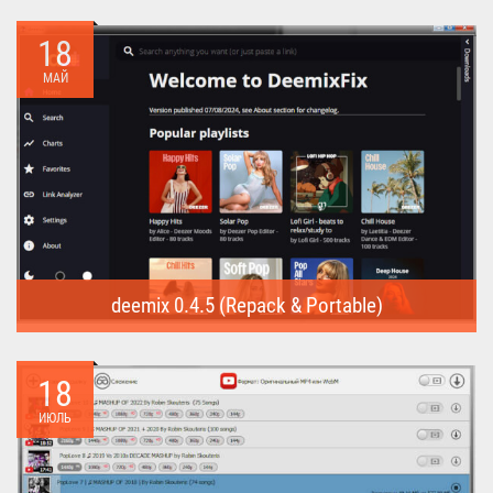
Internet Download Manager (Repack) - это программа
предназначена для...
18
МАЙ
deemix 0.4.5 (Repack & Portable)
deemix (Repack & Portable) - программа позволяет скачивать
треки...
18
ИЮЛЬ