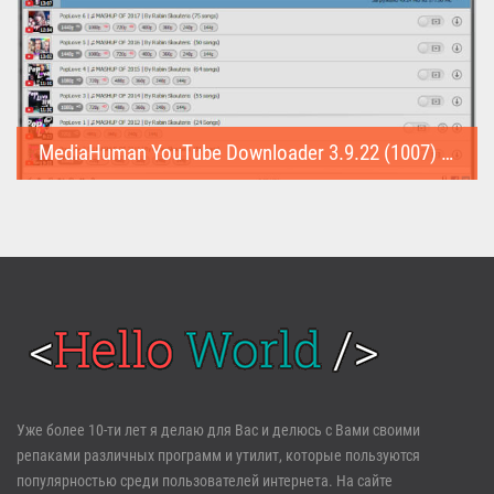
MediaHuman YouTube Downloader 3.9.22 (1007) (Repack & Portable)
MediaHuman YouTube Downloader (Repack & Portable) - удобное...
Войти
Уже более 10-ти лет я делаю для Вас и делюсь с Вами своими
репаками различных программ и утилит, которые пользуются
Забыли пароль?
Регистрация
популярностью среди пользователей интернета. На сайте