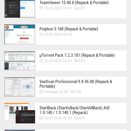
TeamViewer 15.40.8 (Repack & Portable)
19.05.2023 18:01
232
Psiphon 3.188 (Repack & Portable)
18.07.2026 02:33
µTorrent Pack 1.2.3.101 (Repack & Portable)
25.05.2026 02:26
534
VueScan Professional 9.8.56.08 (Repack &
Portable)
Сегодня, 02:34
168
StartBack (StartIsBack/StartAllBack) AiO
1.0.140 / 1.0.140.1 (Repack)
30.07.2026 02:23
428