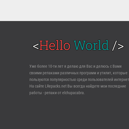
Войти
Уже более 10-ти лет я делаю для Вас и делюсь с Вами
своими репаками различных программ и утилит, которые
Забыли пароль?
Регистрация
пользуются популярностью среди пользователей интернет
На сайте LRepacks.net Вы всегда найдете мои последние
работы - репаки от elchupacabra.