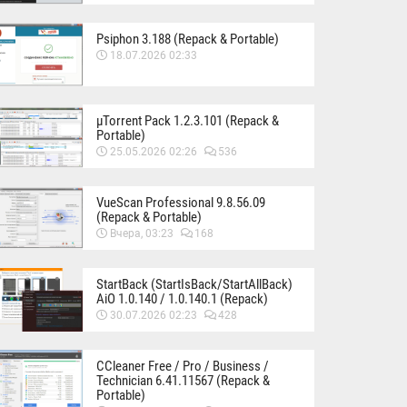
Psiphon 3.188 (Repack & Portable)
18.07.2026 02:33
µTorrent Pack 1.2.3.101 (Repack &
Portable)
25.05.2026 02:26
536
VueScan Professional 9.8.56.09
(Repack & Portable)
Вчера, 03:23
168
StartBack (StartIsBack/StartAllBack)
AiO 1.0.140 / 1.0.140.1 (Repack)
30.07.2026 02:23
428
CCleaner Free / Pro / Business /
Technician 6.41.11567 (Repack &
Portable)