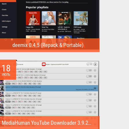
deemix 0.4.5 (Repack & Portable)
deemix (Repack & Portable) - программа позволяет
скачивать треки...
18
ИЮЛЬ
MediaHuman YouTube Downloader 3.9.22 (1007) (Repack & Portable)