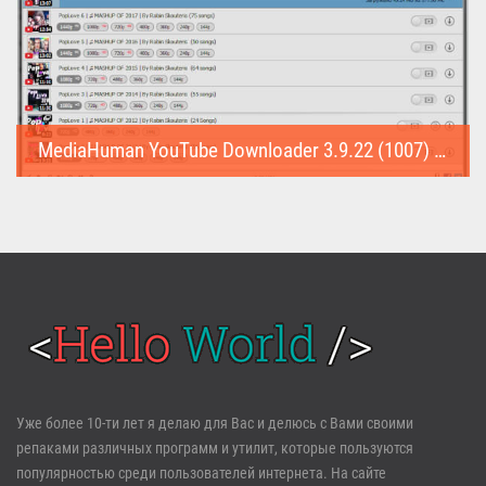
MediaHuman YouTube Downloader 3.9.22 (1007) (Repack & Portable)
MediaHuman YouTube Downloader (Repack & Portable) - удобное...
Войти
Уже более 10-ти лет я делаю для Вас и делюсь с Вами своими
репаками различных программ и утилит, которые пользуются
Забыли пароль?
Регистрация
популярностью среди пользователей интернета. На сайте