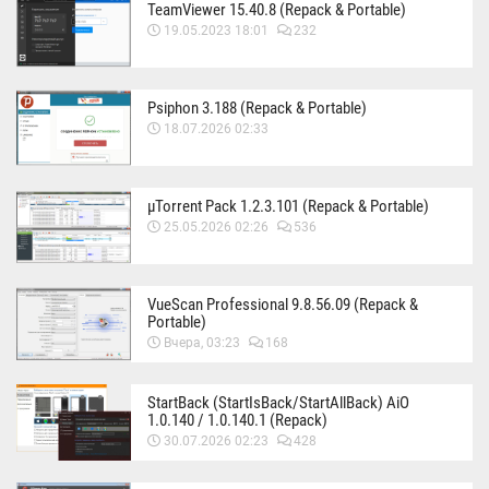
TeamViewer 15.40.8 (Repack & Portable)
19.05.2023 18:01
232
Psiphon 3.188 (Repack & Portable)
18.07.2026 02:33
µTorrent Pack 1.2.3.101 (Repack & Portable)
25.05.2026 02:26
536
VueScan Professional 9.8.56.09 (Repack &
Portable)
Вчера, 03:23
168
StartBack (StartIsBack/StartAllBack) AiO
1.0.140 / 1.0.140.1 (Repack)
30.07.2026 02:23
428