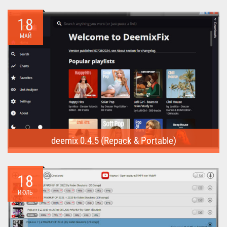
Internet Download Manager (Repack) - это программа
предназначена для...
18
МАЙ
deemix 0.4.5 (Repack & Portable)
deemix (Repack & Portable) - программа позволяет скачивать
треки...
18
ИЮЛЬ