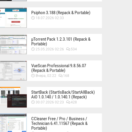
Psiphon 3.188 (Repack & Portable)
18.07.2026 02:33
µTorrent Pack 1.2.3.101 (Repack &
Portable)
25.05.2026 02:26
534
VueScan Professional 9.8.56.07
(Repack & Portable)
Вчера, 02:22
168
StartBack (StartIsBack/StartAllBack)
AiO 1.0.140 / 1.0.140.1 (Repack)
30.07.2026 02:23
428
CCleaner Free / Pro / Business /
Technician 6.41.11567 (Repack &
Portable)