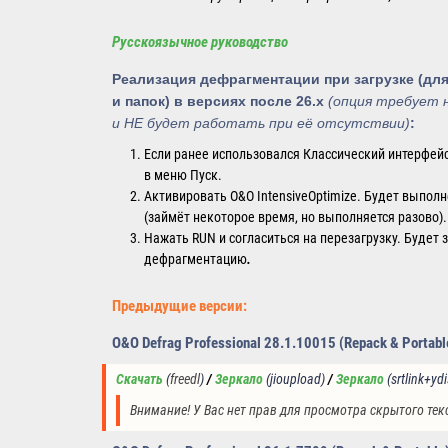
Русскоязычное руководство
Реализация дефрагментации при загрузке (д
и папок) в
версиях после
26.x
(опция требует 
и НЕ будет работать при её отсутствии)
:
Если ранее использовался Классический интерфейс
в меню Пуск.
Активировать O&O IntensiveOptimize. Будет выпол
(займёт некоторое время, но выполняется разово).
Нажать RUN и согласиться на перезагрузку. Будет
дефрагментацию
.
Предыдущие версии:
O&O Defrag Professional 28.1.10015 (Repack & Portabl
Скачать
(
freedl
)
/
Зеркало
(jioupload)
/ 
Зеркало
(
srtlink+ydi
Внимание! У Вас нет прав для просмотра скрытого тек