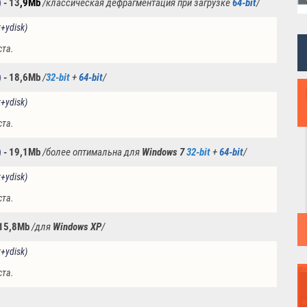
)
- 13
,9Mb
/классическая дефрагментация при загрузке
64-bit
/
k+ydisk)
ста.
)
-
18,6Mb
/
32-bit
+
64-bit
/
k+ydisk)
ста.
)
-
19
,1Mb
/более оптимальна для
Windows 7
32-bit
+
64-bit
/
k+ydisk)
ста.
15
,8Mb
/для
Windows XP
/
k+ydisk)
ста.