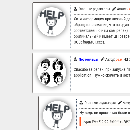
Главные редакторы
Автор:
L
Хотя информация про ложный дет
обращаю внимание, что на один
соответственно и на сам репак)
оригинальный и имеет ЦП разрабо
OODefragMUI.exe).
Постояльцы
Автор:
pear
2
Спасибо за репак, при запуске "П
application. Нужно скачать и ин
Главные редакторы
Авто
Ну ведь не просто так были
/для Win 8.1-11 64-bit + .NE