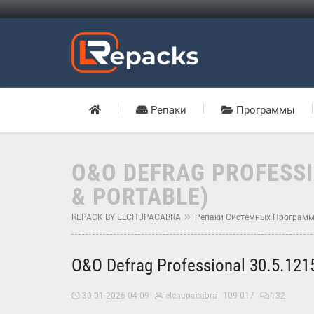
Репаки
Программы
O&O DEFRAG PROFESSI
& PORTABLE)
REPACK BY ELCHUPACABRA
Репаки Системных Програм
O&O Defrag Professional 30.5.121
109 017
30-01-2026 04:09
elchupacabra
132