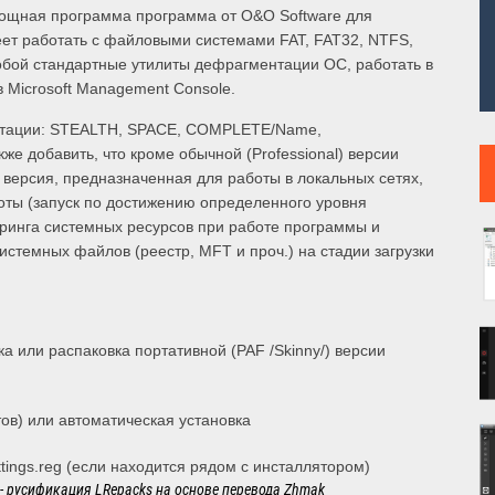
ощная программа программа от O&O Software для
еет работать с файловыми системами FAT, FAT32, NTFS,
собой стандартные утилиты дефрагментации ОС, работать в
 Microsoft Management Console.
нтации: STEALTH, SPACE, COMPLETE/Name,
 добавить, что кроме обычной (Professional) версии
) версия, предназначенная для работы в локальных сетях,
оты (запуск по достижению определенного уровня
оринга системных ресурсов при работе программы и
стемных файлов (реестр, MFT и проч.) на стадии загрузки
 или распаковка портативной (PAF /Skinny/) версии
)
ов) или автоматическая установка
tings.reg (если находится рядом с инсталлятором)
I - русификация LRepacks на основе перевода Zhmak