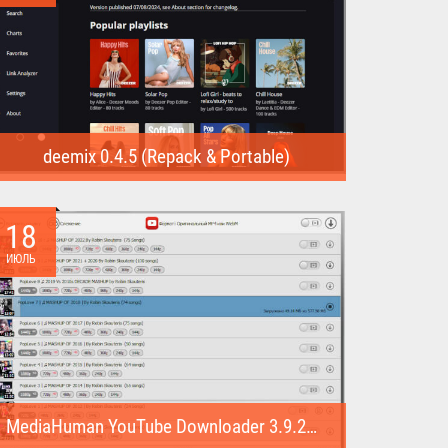
deemix 0.4.5 (Repack & Portable)
deemix (Repack & Portable) - программа позволяет
скачивать треки...
18
ИЮЛЬ
MediaHuman YouTube Downloader 3.9.22 (1007) (Repack & Portable)