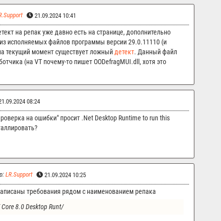
R.Support
21.09.2024 10:41
ект на репак уже давно есть на странице, дополнительно
 из исполняемых файлов программы версии 29.0.11110 (и
 на текущий момент существует ложный
детект
. Данный файл
тчика (на VT почему-то пишет OODefragMUI.dll, хотя это
1.09.2024 08:24
роверка на ошибки" просит .Net Desktop Runtime to run this
сталлировать?
р:
LR.Support
21.09.2024 10:25
 написаны требования рядом с наименованием репака
T Core 8.0 Desktop Runt/