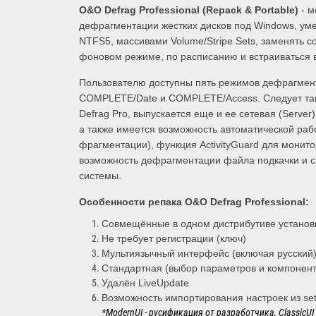
O&O Defrag Professional (Repack & Portable)
- м
дефрагментации жестких дисков под Windows, ум
NTFS5, массивами Volume/Stripe Sets, заменять 
фоновом режиме, по расписанию и встраиваться в
Пользователю доступны пять режимов дефрагме
COMPLETE/Date и COMPLETE/Access. Следует также
Defrag Pro, выпускается еще и ее сетевая (Server
а также имеется возможность автоматической раб
фрагментации), функция ActivityGuard для монит
возможность дефрагментации файла подкачки и си
системы.
Особенности репака O&O Defrag Professional:
Совмещённые в одном дистрибутиве установка
Не требует регистрации (ключ)
Мультиязычный интерфейс (включая русский
Стандартная (выбор параметров и компонент
Удалён LiveUpdate
Возможность импортирования настроек из set
*
ModernUI - русификация от разработчика, ClassicU