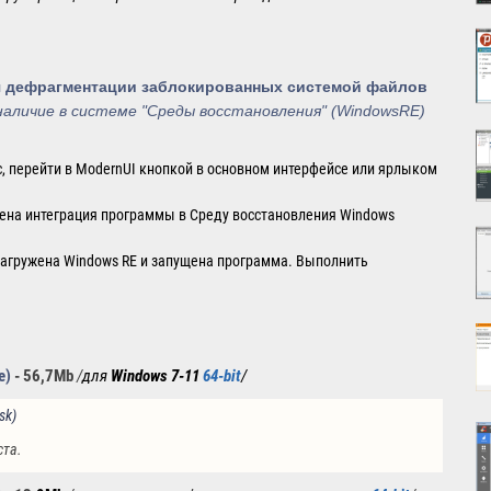
ля дефрагментации заблокированных системой файлов
наличие в системе "Среды восстановления" (WindowsRE)
, перейти в ModernUI кнопкой в основном интерфейсе или ярлыком
нена интеграция программы в Среду восстановления Windows
 загружена Windows RE и запущена программа. Выполнить
e)
- 56
,7Mb
/
для
Windows 7
-1
1
64-bit
/
sk)
ста.