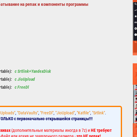
батывание на репак и компоненты программы
rtable):
с Srtlink+YandexDisk
rtable):
с JioUpload
rtable):
с FreeDl
yUploads"
,
"DataVaults"
,
"FreeDl"
,
"JioUpload"
,
"Katfile"
,
"Srtlink"
.
ТОЛЬКО с первоначально открывшейся страницы!!!
рхивах
(дополнительные материалы иногда в 7z) и
НЕ требуют
-файл или архив не заявленного размера -
это НЕ репак!