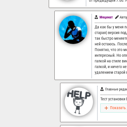
от предыдущей 7.00. Н
Меценат
Авто
Да как бы у меня п
старая) версия по
так быстро меняетс
ней остаюсь. После
Понятно, что это м
интересный. Но опят
галкой на стиле ви
галкой, и ничего н
удалением старой 
Главные реда
Тест установки 
Показать 