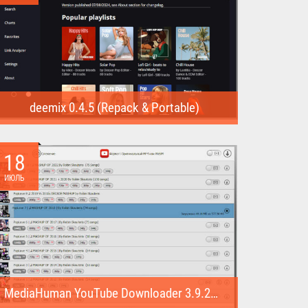
deemix 0.4.5 (Repack & Portable)
deemix (Repack & Portable) - программа позволяет
скачивать треки...
18
ИЮЛЬ
MediaHuman YouTube Downloader 3.9.22 (1007) (Repack & Portable)