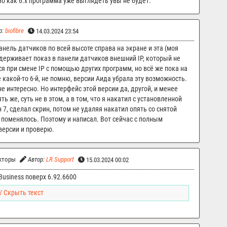
о как 6.x программа уже выглядеть увы не будет.
р:
biofibre
14.03.2024 23:54
анель датчиков по всей высоте справа на экране и эта (моя
ддерживает показ в панели датчиков внешний IP, который не
я при смене IP с помощью других программ, но всё же пока на
 какой-то 6-й, не помню, версии Аида убрала эту возможность.
не интересно. Но интерфейс этой версии да, другой, и менее
ь же, суть не в этом, а в том, что я накатил с установленной
н 7, сделал скрин, потом не удаляя накатил опять со снятой
е поменялось. Поэтому и написал. Вот сейчас с полным
версии и проверю.
кторы
Автор:
LR.Support
15.03.2024 00:02
Business поверх 6.92.6600
/ Скрыть текст