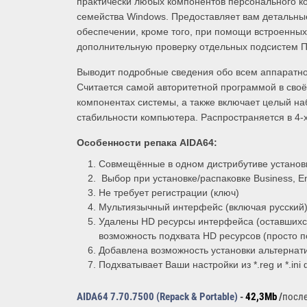
практически любых компонентов персонального 
семейства Windows. Предоставляет вам детальны
обеспечении, кроме того, при помощи встроенных
дополнительную проверку отдельных подсистем П
Выводит подробные сведения обо всем аппаратно
Считается самой авторитетной программой в св
компонентах системы, а также включает целый на
стабильности компьютера. Распространяется в 4-х
Особенности репака
AIDA64:
Совмещённые в одном дистрибутиве установ
Выбор при установке/распаковке Business, En
Не требует регистрации (ключ)
Мультиязычный интерфейс (включая русский
Удалены HD ресурсы интерфейса (оставшихся
возможность подхвата HD ресурсов (просто по
Добавлена возможность установки альтернат
Подхватывает Ваши настройки из *.reg и *.in
AIDA64 7.70.7500
(Repack & Portable)
-
42,3Mb
/
посл