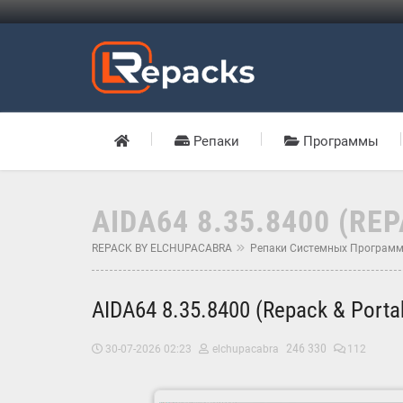
Репаки
Программы
AIDA64 8.35.8400 (RE
REPACK BY ELCHUPACABRA
Репаки Системных Програм
AIDA64 8.35.8400 (Repack & Porta
246 330
30-07-2026 02:23
elchupacabra
112