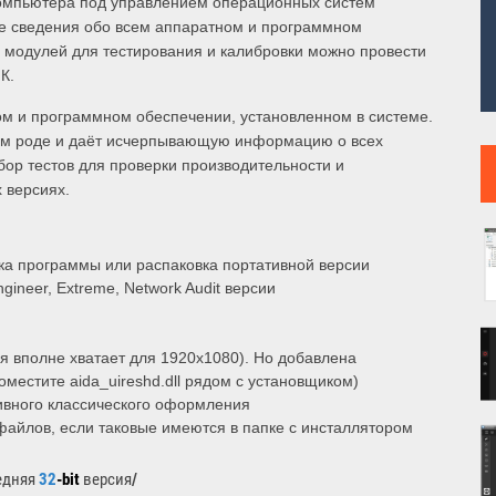
компьютера под управлением операционных систем
е сведения обо всем аппаратном и программном
 модулей для тестирования и калибровки можно провести
К.
м и программном обеспечении, установленном в системе.
оём роде и даёт исчерпывающую информацию о всех
бор тестов для проверки производительности и
 версиях.
ка программы или распаковка портативной версии
gineer, Extreme, Network Audit версии
)
 вполне хватает для 1920x1080). Но добавлена
местите aida_uireshd.dll рядом с установщиком)
ивного классического оформления
i файлов, если таковые имеются в папке с инсталлятором
едняя
32
-bit
версия
/