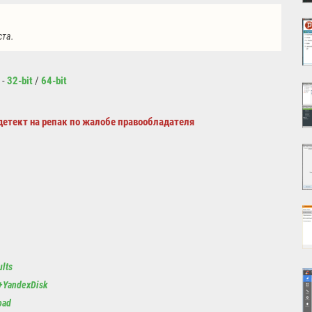
ста.
 -
32-bit
/
64-bit
тект на репак по жалобе правообладателя
ults
k+YandexDisk
oad