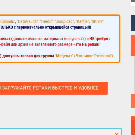
yUploads"
,
"DataVaults"
,
"FreeDl"
,
"JioUpload"
,
"Katfile"
,
"Srtlink"
.
ТОЛЬКО с первоначально открывшейся страницы!!!
рхивах
(дополнительные материалы иногда в 7z) и
НЕ требуют
-файл или архив не заявленного размера -
это НЕ репак!
к) доступны только для группы
"Меценат" (Что такое Premium?)
.
И ЗАГРУЖАЙТЕ РЕПАКИ БЫСТРЕЕ И УДОБНЕЕ