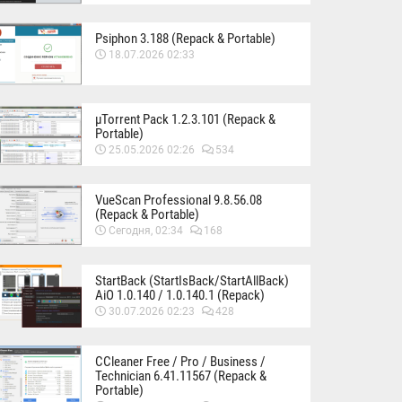
Psiphon 3.188 (Repack & Portable)
18.07.2026 02:33
µTorrent Pack 1.2.3.101 (Repack &
Portable)
25.05.2026 02:26
534
VueScan Professional 9.8.56.08
(Repack & Portable)
Сегодня, 02:34
168
StartBack (StartIsBack/StartAllBack)
AiO 1.0.140 / 1.0.140.1 (Repack)
30.07.2026 02:23
428
CCleaner Free / Pro / Business /
Technician 6.41.11567 (Repack &
Portable)