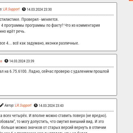
р:
LR.Support
14.03.2024 23:30
стилистике. Проверил - меняется.
ке 4 программы программы по факту? Что из комментария
нно идёт речь.
 все 4... всё как задумано, иконки различные.
re
14.03.2024 23:39
ал на 6.75.6100. Ладно, сейчас проверю с удалением прошлой
Автор:
LR.Support
14.03.2024 23:43
 всех четырёх. И вполне можно ставить поверх (не вредно).
обовали", то могу допустить, что смутил внешний вид. И это
же больше можно значков от старых версий вернуть в отличии