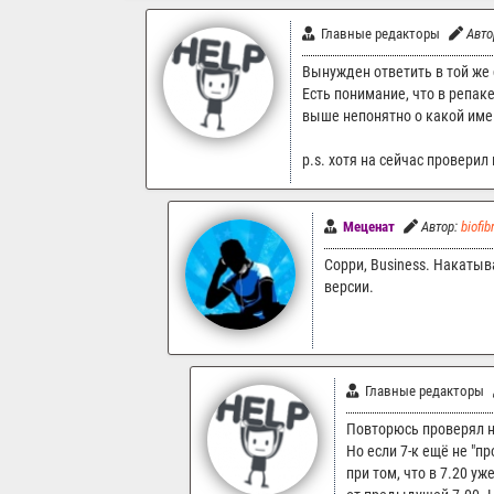
Главные редакторы
Авто
Вынужден ответить в той же 
Есть понимание, что в репа
выше непонятно о какой име
p.s. хотя на сейчас проверил
Меценат
Автор:
biofib
Сорри, Business. Накатыв
версии.
Главные редакторы
Повторюсь проверял на
Но если 7-к ещё не "пр
при том, что в 7.20 у