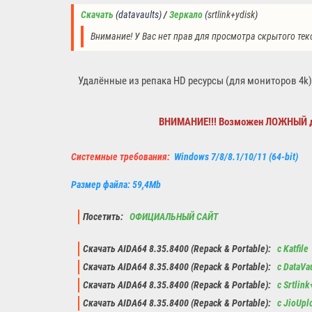
Скачать
(datavaults
)
 / 
Зеркало
(
srtlink+ydisk
)
Внимание! У Вас нет прав для просмотра скрытого тек
Удалённые из репака HD ресурсы (для мониторов 4k)
ВНИМАНИЕ!!! Возможен ЛОЖНЫЙ де
Системные требования:
Windows 7/8/8.1/10/11 (64-bit)
Размер файла: 59,4Mb
Посетить:
ОФИЦИАЛЬНЫЙ САЙТ
Скачать AIDA64 8.35.8400 (Repack & Portable):
с Katfile
Скачать AIDA64 8.35.8400 (Repack & Portable):
с DataVa
Скачать AIDA64 8.35.8400 (Repack & Portable):
с Srtlin
Скачать AIDA64 8.35.8400 (Repack & Portable):
с JioUpl