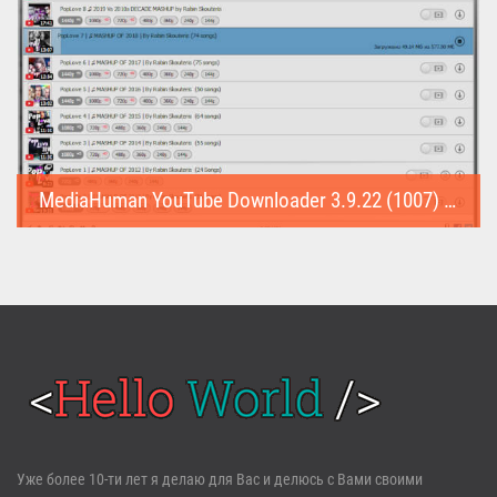
MediaHuman YouTube Downloader 3.9.22 (1007) (Repack & Portable)
MediaHuman YouTube Downloader (Repack & Portable) - удобное...
Войти
Уже более 10-ти лет я делаю для Вас и делюсь с Вами своими