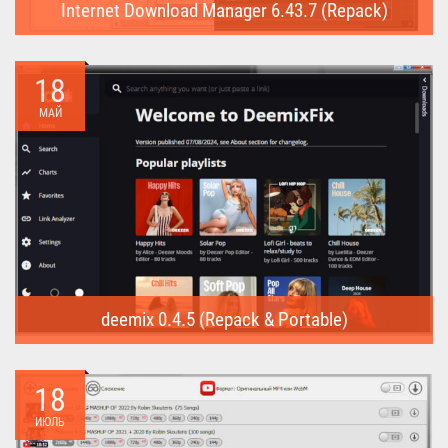
Internet Download Manager 6.43.7 (Repack)
Internet Download Manager (Repack) - это программа
предназначена для...
18
МАЙ
deemix 0.4.5 (Repack & Portable)
deemix (Repack & Portable) - программа позволяет скачивать
треки...
18
ИЮЛЬ