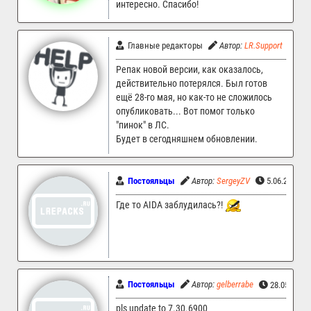
интересно. Спасибо!
Главные редакторы
Автор:
LR.Support
15.
Репак новой версии, как оказалось,
действительно потерялся. Был готов
ещё 28-го мая, но как-то не сложилось
опубликовать... Вот помог только
"пинок" в ЛС.
Будет в сегодняшнем обновлении.
Постояльцы
Автор:
SergeyZV
5.06.2024 0
Где то AIDA заблудилась?!
Постояльцы
Автор:
gelberrabe
28.05.2024
pls update to 7.30.6900