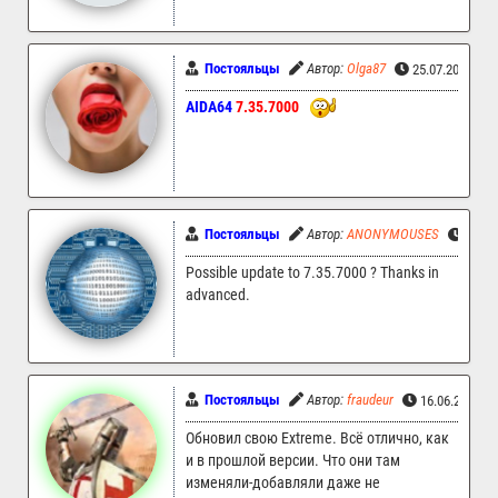
Постояльцы
Автор:
Olga87
25.07.2024 13
AIDA64
7.35.7000
Постояльцы
Автор:
ANONYMOUSES
24.07
Possible update to 7.35.7000 ? Thanks in
advanced.
Постояльцы
Автор:
fraudeur
16.06.2024 1
Обновил свою Extreme. Всё отлично, как
и в прошлой версии. Что они там
изменяли-добавляли даже не