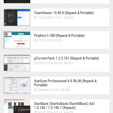
TeamViewer 15.40.8 (Repack & Portable)
19.05.2023 18:01
232
Psiphon 3.188 (Repack & Portable)
18.07.2026 02:33
µTorrent Pack 1.2.3.101 (Repack & Portable)
25.05.2026 02:26
534
VueScan Professional 9.8.56.08 (Repack &
Portable)
Сегодня, 02:34
168
StartBack (StartIsBack/StartAllBack) AiO
1.0.140 / 1.0.140.1 (Repack)
30.07.2026 02:23
428