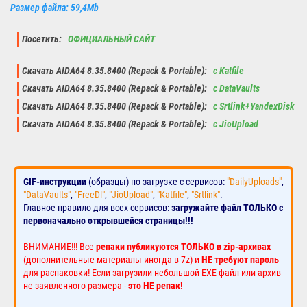
Размер файла: 59,4Mb
Посетить:
ОФИЦИАЛЬНЫЙ САЙТ
Скачать AIDA64 8.35.8400 (Repack & Portable):
с Katfile
Скачать AIDA64 8.35.8400 (Repack & Portable):
с DataVaults
Скачать AIDA64 8.35.8400 (Repack & Portable):
с Srtlink+YandexDisk
Скачать AIDA64 8.35.8400 (Repack & Portable):
с JioUpload
GIF-инструкции
(образцы) по загрузке с сервисов:
"DailyUploads"
,
"DataVaults"
,
"FreeDl"
,
"JioUpload"
,
"Katfile"
,
"Srtlink"
.
Главное правило для всех сервисов:
загружайте файл ТОЛЬКО с
первоначально открывшейся страницы!!!
ВНИМАНИЕ!!! Все
репаки публикуются ТОЛЬКО в zip-архивах
(дополнительные материалы иногда в 7z) и
НЕ требуют пароль
для распаковки! Если загрузили небольшой EXE-файл или архив
не заявленного размера -
это НЕ репак!