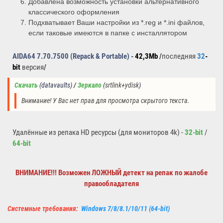
Добавлена возможность установки альтернативного
классического оформления
Подхватывает Ваши настройки из *.reg и *.ini файлов,
если таковые имеются в папке с инсталлятором
AIDA64 7.70.7500
(Repack & Portable)
-
42,3Mb
/
последняя
32
-
bit
версия
/
Скачать
(datavaults
)
 / 
Зеркало
(
srtlink+ydisk
)
Внимание! У Вас нет прав для просмотра скрытого текста.
Удалённые из репака HD ресурсы (для мониторов 4k) -
32-bit
/
64-bit
ВНИМАНИЕ!!! Возможен ЛОЖНЫЙ детект на репак по жалобе
правообладателя
Системные требования:
Windows 7/8/8.1/10/11 (64-bit)