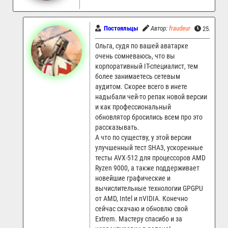
Постояльцы
Автор:
fraudeur
25.10.202
Ольга, судя по вашей аватарке
очень сомневаюсь, что вы
корпоративный IT-специалист, тем
более занимаетесь сетевым
аудитом. Скорее всего в инете
надыбали чей-то репак новой версии
и как профессиональный
обновлятор бросились всем про это
рассказывать.
А что по существу, у этой версии
улучшенный тест SHA3, ускоренные
тесты AVX-512 для процессоров AMD
Ryzen 9000, а также поддерживает
новейшие графические и
вычислительные технологии GPGPU
от AMD, Intel и nVIDIA. Конечно
сейчас скачаю и обновлю свой
Extrem. Мастеру спасибо и за