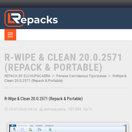
R-WIPE & CLEAN 20.0.2571
(REPACK & PORTABLE)
REPACK BY ELCHUPACABRA
Репаки Системных Программ
R-Wipe &
Clean 20.0.2571 (Repack & Portable)
R-Wipe & Clean 20.0.2571 (Repack & Portable)
157 604
25-07-2026 04:18
elchupacabra
72