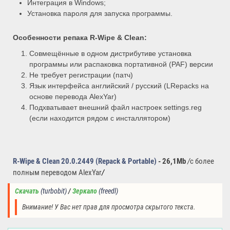
Интеграция в Windows;
Установка пароля для запуска программы.
Особенности репака R-Wipe & Clean:
Совмещённые в одном дистрибутиве установка
программы или распаковка портативной (PAF) версии
Не требует регистрации (патч)
Язык интерфейса английский / русский (LRepacks на
основе перевода AlexYar)
Подхватывает внешний файл настроек settings.reg
(если находится рядом с инсталлятором)
R-Wipe & Clean 20.0.2449 (Repack & Portable)
- 26,1Mb
/
с более
полным переводом AlexYar
/
Скачать
(turbobit)
/ 
Зеркало
(
freedl)
Внимание! У Вас нет прав для просмотра скрытого текста.