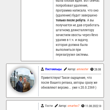
была плохая идея. Вот сейчас
попробовал удаление,
программа написала. что оно
(удаление) будет завершено
только после ребута
. А вы
получается не дав отработать
штатному деинсталлятору
зачистили хвосты через Revo
удалив в т.ч. и задачу,
которая должна была
выполниться при
перезагрузке системы.
Постояльцы
Автор:
amnester
28.08.2022 
Приветствую! Такое ощущение, что
после Вашего репака, авторы сразу же
обновляют версию... уже v.20.0.2369 )
Гости
Автор:
smartex7
11.08.2022 08:55