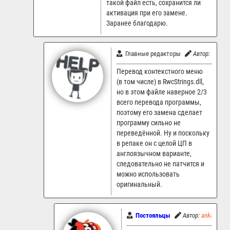
такой файл есть, сохранится ли
активация при его замене.
Заранее благодарю.
Главные редакторы
Автор:
LR.Sup
Перевод контекстного меню
(в том числе) в RwcStrings.dll,
но в этом файле наверное 2/3
всего перевода программы,
поэтому его замена сделает
программу сильно не
переведённой. Ну и поскольку
в репаке он с целой ЦП в
англоязычном варианте,
следовательно не патчится и
можно использовать
оригинальный.
Постояльцы
Автор:
ankart