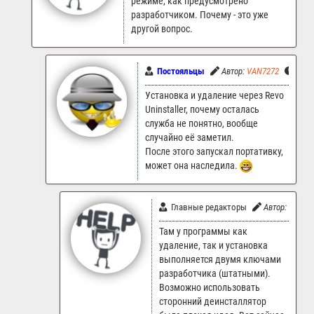
режиме, как предусмотрено
разработчиком. Почему - это уже
другой вопрос.
Постояльцы
Автор:
VAN7272
30.0
Установка и удаление через Revo
Uninstaller, почему осталась
служба не понятно, вообще
случайно её заметил.
После этого запускал портативку,
может она наследила.
Главные редакторы
Автор:
LR.Sup
Там у программы как
удаление, так и установка
выполняется двумя ключами
разработчика (штатными).
Возможно использовать
сторонний деинсталлятор