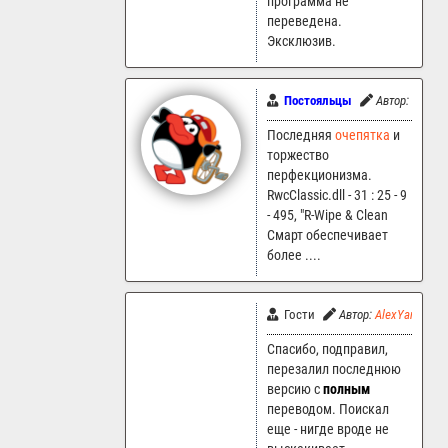
программа не
переведена.
Эксклюзив.
Постояльцы
Автор:
ankart
Последняя
очепятка
и
торжество
перфекционизма.
RwcClassic.dll - 31 : 25 - 9
- 495, "R-Wipe & Clean
Смарт обеспечивает
более ....
Гости
Автор:
AlexYar
24
Спасибо, подправил,
перезалил последнюю
версию с
полным
переводом. Поискал
еще - нигде вроде не