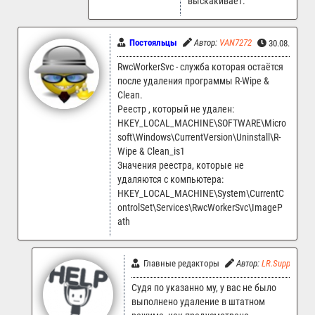
выскакивает.
Постояльцы
Автор:
VAN7272
30.08.2022 
RwcWorkerSvc - служба которая остаётся
после удаления программы R-Wipe &
Clean.
Реестр , который не удален:
HKEY_LOCAL_MACHINE\SOFTWARE\Micro
soft\Windows\CurrentVersion\Uninstall\R-
Wipe & Clean_is1
Значения реестра, которые не
удаляются с компьютера:
HKEY_LOCAL_MACHINE\System\CurrentC
ontrolSet\Services\RwcWorkerSvc\ImageP
ath
Главные редакторы
Автор:
LR.Support
Судя по указанно му, у вас не было
выполнено удаление в штатном