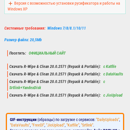
Версия с возможностью установки русификатора и работы на
Windows XP
Системные требования:
Windows 7/8/8.1/10/11
Размер файла: 20,5Mb
Посетить:
ОФИЦИАЛЬНЫЙ САЙТ
Скачать R-Wipe & Clean 20.0.2571 (Repack & Portable):
с Katfile
Скачать R-Wipe & Clean 20.0.2571 (Repack & Portable):
с DataVaults
Скачать R-Wipe & Clean 20.0.2571 (Repack & Portable):
с
Srtlink+YandexDisk
Скачать R-Wipe & Clean 20.0.2571 (Repack & Portable):
с JioUpload
GIF-инструкции
(образцы) по загрузке с сервисов:
"DailyUploads"
,
"DataVaults"
,
"FreeDl"
,
"JioUpload"
,
"Katfile"
,
"Srtlink"
.