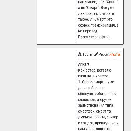
написание, т. е. "Smart",
а не "Смарт". Все уже
давно знают, что это
такое. А "Смарт" это
скорее транскрипция, а
не перевод.
Простите за офтоп.
Гости
Автор:
AlexYar
24
Ankart
Как автор, вставлю
свои пять копеек.
1. Слово смарт – уже
давно обычное
общеупотребительное
слово, как и другие
заимствования типа
смартфон, смарт тв,
джинсы, шорты, свитер
и хот-дог, пришедшие к
нам из английского.