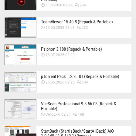
5.08.2026 02:22
224
TeamViewer 15.40.8 (Repack & Portable)
19.05.2023 18:01
232
Psiphon 3.188 (Repack & Portable)
18.07.2026 02:33
µTorrent Pack 1.2.3.101 (Repack & Portable)
25.05.2026 02:26
534
VueScan Professional 9.8.56.08 (Repack &
Portable)
Сегодня, 02:34
168
StartBack (StartIsBack/StartAllBack) AiO
1.0.140 / 1.0.140.1 (Repack)