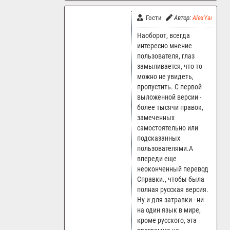
Гости
Автор:
AlexYar
24
Наоборот, всегда
интересно мнение
пользователя, глаз
замыливается, что то
можно не увидеть,
пропустить. С первой
выложенной версии -
более тысячи правок,
замеченных
самостоятельно или
подсказанных
пользователями.А
впереди еще
неоконченный перевод
Справки., чтобы была
полная русская версия.
Ну и для затравки - ни
на один язык в мире,
кроме русского, эта