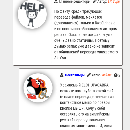
Главные редакторы
Автор:
LR.Support
По факту, среди требующих
перевода файлов, меняется
(дополняется) только в RwcStrings.dll
и он постоянно обновляется автором
репака. Остальные же файлы уже
очень давно статичны. Поэтому
думаю репак уже давно не зависит
от обновлений перевода уважаемого
AlexYar.
Постояльцы
Автор:
ankart
22.09.2
Уважаемый ELCHUPACABRA,
скажите пожалуйста какой файл
(в плане перевода) отвечает за
контекстное меню по правой
кнопке мыши. Хочу у себя
оставлять его на английском,
русский перевод занимает
слишком много места. И, если