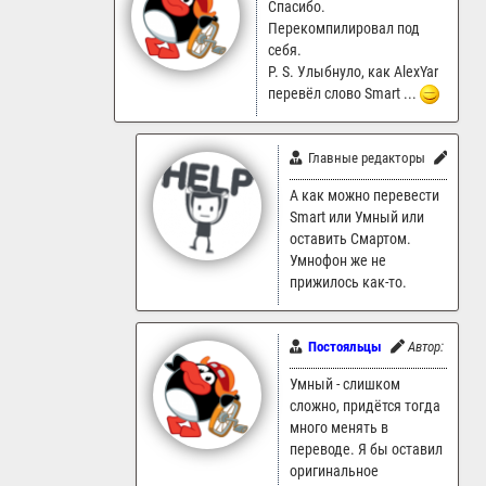
Спасибо.
Перекомпилировал под
себя.
P. S. Улыбнуло, как AlexYar
перевёл слово Smart ...
Главные редакторы
Автор
А как можно перевести
Smart или Умный или
оставить Смартом.
Умнофон же не
прижилось как-то.
Постояльцы
Автор:
ankart
Умный - слишком
сложно, придётся тогда
много менять в
переводе. Я бы оставил
оригинальное